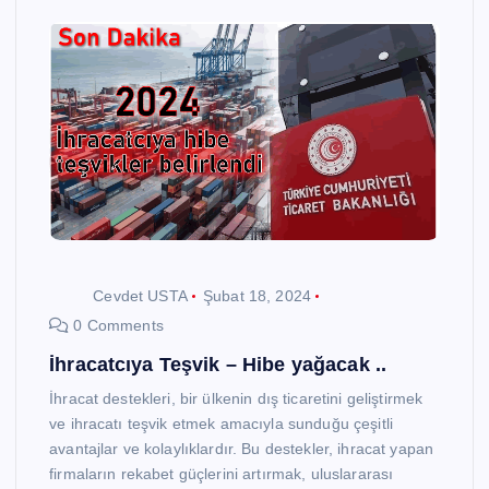
Cevdet USTA
Şubat 18, 2024
0 Comments
İhracatcıya Teşvik – Hibe yağacak ..
İhracat destekleri, bir ülkenin dış ticaretini geliştirmek
ve ihracatı teşvik etmek amacıyla sunduğu çeşitli
avantajlar ve kolaylıklardır. Bu destekler, ihracat yapan
firmaların rekabet güçlerini artırmak, uluslararası