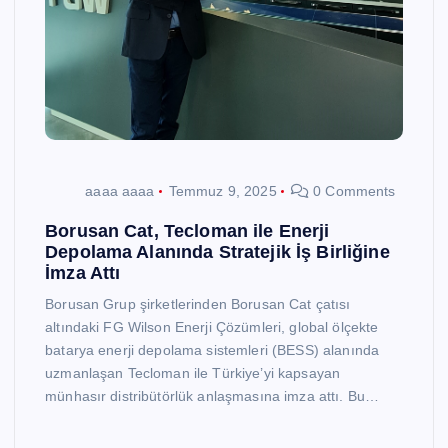
aaaa aaaa
Temmuz 9, 2025
0 Comments
Borusan Cat, Tecloman ile Enerji
Depolama Alanında Stratejik İş Birliğine
İmza Attı
Borusan Grup şirketlerinden Borusan Cat çatısı
altındaki FG Wilson Enerji Çözümleri, global ölçekte
batarya enerji depolama sistemleri (BESS) alanında
uzmanlaşan Tecloman ile Türkiye’yi kapsayan
münhasır distribütörlük anlaşmasına imza attı. Bu…