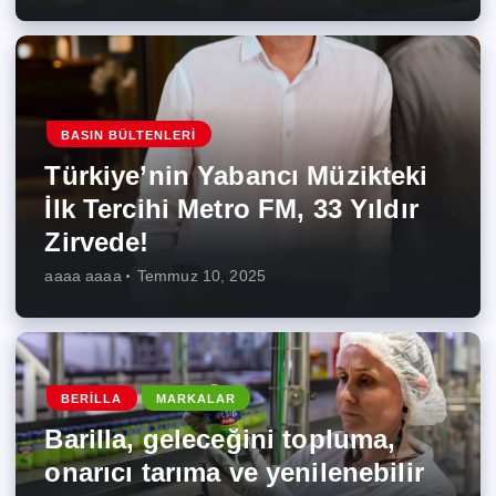
BASIN BÜLTENLERI
Türkiye’nin Yabancı Müzikteki
İlk Tercihi Metro FM, 33 Yıldır
Zirvede!
aaaa aaaa
Temmuz 10, 2025
BERILLA
MARKALAR
Barilla, geleceğini topluma,
onarıcı tarıma ve yenilenebilir