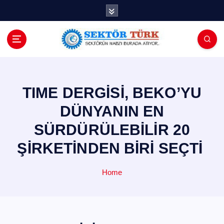
İ
ç
e
r
i
ğ
e
a
TIME DERGİSİ, BEKO’YU
t
DÜNYANIN EN
l
a
SÜRDÜRÜLEBİLİR 20
ŞİRKETİNDEN BİRİ SEÇTİ
Home