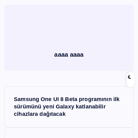
aaaa aaaa
Y
Samsung One UI 8 Beta programının ilk
a
sürümünü yeni Galaxy katlanabilir
cihazlara dağıtacak
z