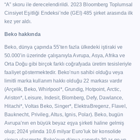
“A” skoru ile derecelendirildi. 2023 Bloomberg Toplumsal
Cinsiyet Eşitliği Endeksi’nde (GEI) 485 şirket arasında ilk
kez yer aldı.
Beko hakkında
Beko, dünya çapında 55’ten fazla ülkedeki iştiraki ve
50.000’in üzerinde çalışanıyla Avrupa, Asya, Afrika ve
Orta Doğu gibi birçok farklı coğrafyada üretim tesisleriyle
faaliyet göstermektedir. Beko’nun sahibi olduğu veya
limitli marka kullanım hakkı olduğu 22 markası vardır
(Arçelik, Beko, Whirlpool*, Grundig, Hotpoint, Arctic,
Ariston*, Leisure, Indesit, Blomberg, Defy, Dawlance,
Hitachi*, Voltas Beko, Singer*, ElektraBregenz, Flavel,
Bauknecht, Privileg, Altus, Ignis, Polar). Beko, bugün
Avrupa’nın en büyük beyaz eşya şirketi haline gelmiş
olup; 2024 yılında 10,6 milyar Euro’luk bir konsolide
ciroya ulaşmıştır. Beko’nun dünya çapında 30 ar-ge ve