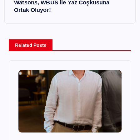
ı
Watsons, WBUS ile Yaz Coşkusuna
Ortak Oluyor!
g
e
z
Related Posts
i
n
m
e
s
i