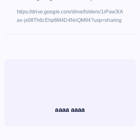
https://drive.google.com/drive/folders/1rPaw3lA
ax-js08Th6cEhp8M4D4NnQM94?usp=sharing
aaaa aaaa