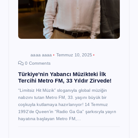
m
e
s
i
aaaa aaaa
Temmuz 10, 2025
0 Comments
Türkiye’nin Yabancı Müzikteki İlk
Tercihi Metro FM, 33 Yıldır Zirvede!
“Limitsiz Hit Müzik” sloganıyla global müziğin
nabzını tutan Metro FM, 33. yaşını büyük bir
coşkuyla kutlamaya hazırlanıyor! 14 Temmuz
1992’de Queen’in “Radio Ga Ga” şarkısıyla yayın
hayatına başlayan Metro FM,…