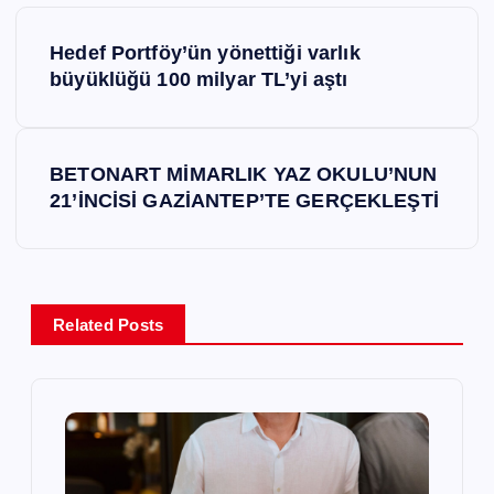
Y
Hedef Portföy’ün yönettiği varlık
a
büyüklüğü 100 milyar TL’yi aştı
z
BETONART MİMARLIK YAZ OKULU’NUN
ı
21’İNCİSİ GAZİANTEP’TE GERÇEKLEŞTİ
g
e
Related Posts
z
i
n