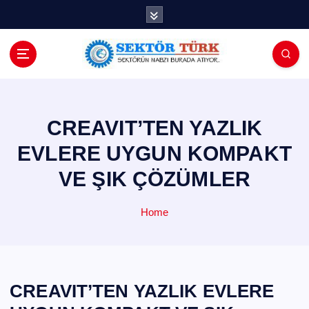
İ
ç
e
r
i
ğ
e
a
CREAVIT’TEN YAZLIK
t
EVLERE UYGUN KOMPAKT
l
a
VE ŞIK ÇÖZÜMLER
Home
CREAVIT’TEN YAZLIK EVLERE