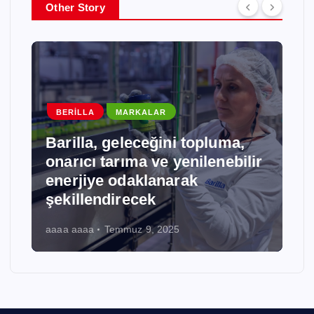
Other Story
BORUSAN
MARKALAR
Borusan Cat, Tecloman ile
Enerji Depolama Alanında
Stratejik İş Birliğine İmza Attı
aaaa aaaa
Temmuz 9, 2025