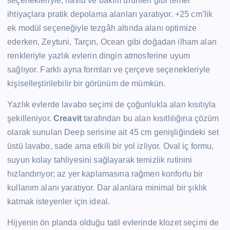
seçenekleriyle, havlu ve bakım ürünleri gibi temel
ihtiyaçlara pratik depolama alanları yaratıyor. +25 cm’lik
ek modül seçeneğiyle tezgâh altında alanı optimize
ederken, Zeytuni, Tarçın, Ocean gibi doğadan ilham alan
renkleriyle yazlık evlerin dingin atmosferine uyum
sağlıyor. Farklı ayna formları ve çerçeve seçenekleriyle
kişiselleştirilebilir bir görünüm de mümkün.
Yazlık evlerde lavabo seçimi de çoğunlukla alan kısıtıyla
şekilleniyor.
Creavit
tarafından bu alan kısıtlılığına çözüm
olarak sunulan Deep serisine ait 45 cm genişliğindeki set
üstü lavabo, sade ama etkili bir yol izliyor. Oval iç formu,
suyun kolay tahliyesini sağlayarak temizlik rutinini
hızlandırıyor; az yer kaplamasına rağmen konforlu bir
kullanım alanı yaratıyor. Dar alanlara minimal bir şıklık
katmak isteyenler için ideal.
Hijyenin ön planda olduğu tatil evlerinde klozet seçimi de