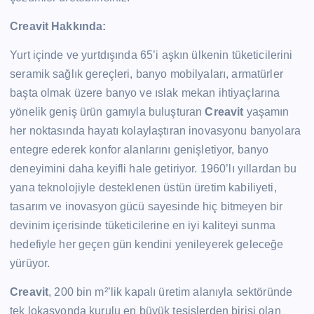
Creavit Hakkında:
Yurt içinde ve yurtdışında 65’i aşkın ülkenin tüketicilerini
seramik sağlık gereçleri, banyo mobilyaları, armatürler
başta olmak üzere banyo ve ıslak mekan ihtiyaçlarına
yönelik geniş ürün gamıyla buluşturan
Creavit
yaşamın
her noktasında hayatı kolaylaştıran inovasyonu banyolara
entegre ederek konfor alanlarını genişletiyor, banyo
deneyimini daha keyifli hale getiriyor. 1960’lı yıllardan bu
yana teknolojiyle desteklenen üstün üretim kabiliyeti,
tasarım ve inovasyon gücü sayesinde hiç bitmeyen bir
devinim içerisinde tüketicilerine en iyi kaliteyi sunma
hedefiyle her geçen gün kendini yenileyerek geleceğe
yürüyor.
Creavit
, 200 bin m²’lik kapalı üretim alanıyla sektöründe
tek lokasyonda kurulu en büyük tesislerden birisi olan