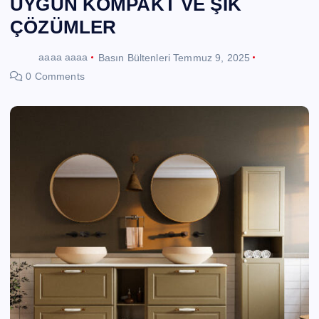
UYGUN KOMPAKT VE ŞIK
ÇÖZÜMLER
aaaa aaaa
Basın Bültenleri
Temmuz 9, 2025
0 Comments