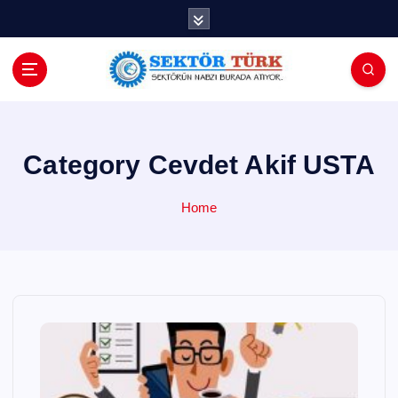
İ
ç
e
r
i
ğ
e
a
Category Cevdet Akif USTA
t
l
Home
a