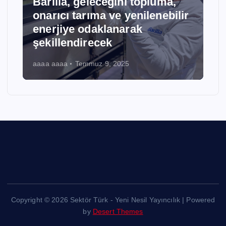
Barilla, geleceğini topluma,
onarıcı tarıma ve yenilenebilir
enerjiye odaklanarak
şekillendirecek
aaaa aaaa
Temmuz 9, 2025
Copyright © 2026 Sektör Türk - Yeni Nesil Yayıncılık | Powered
by
Desert Themes