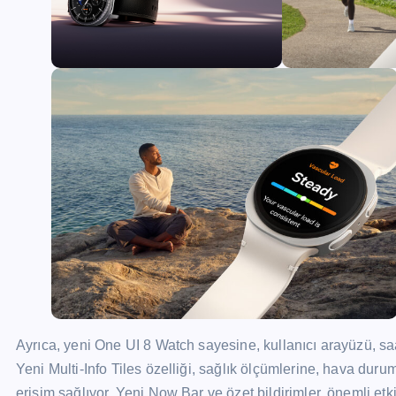
Ayrıca, yeni One UI 8 Watch sayesine, kullanıcı arayüzü, sa
Yeni Multi-Info Tiles özelliği, sağlık ölçümlerine, hava durum
erişim sağlıyor. Yeni Now Bar ve özet bildirimler, önemli et