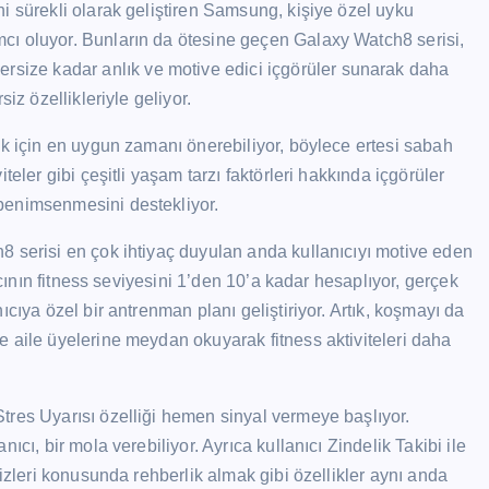
i sürekli olarak geliştiren Samsung, kişiye özel uyku
cı oluyor. Bunların da ötesine geçen Galaxy Watch8 serisi,
ize kadar anlık ve motive edici içgörüler sunarak daha
iz özellikleriyle geliyor.
ak için en uygun zamanı önerebiliyor, böylece ertesi sabah
eler gibi çeşitli yaşam tarzı faktörleri hakkında içgörüler
benimsenmesini destekliyor.
8 serisi en çok ihtiyaç duyulan anda kullanıcıyı motive eden
ıcının fitness seviyesini 1’den 10’a kadar hesaplıyor, gerçek
cıya özel bir antrenman planı geliştiriyor. Artık, koşmayı da
 aile üyelerine meydan okuyarak fitness aktiviteleri daha
tres Uyarısı özelliği hemen sinyal vermeye başlıyor.
cı, bir mola verebiliyor. Ayrıca kullanıcı Zindelik Takibi ile
sizleri konusunda rehberlik almak gibi özellikler aynı anda