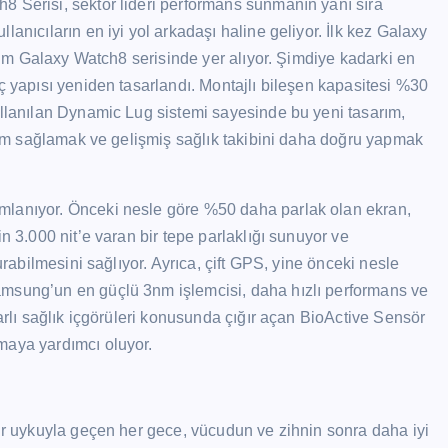
8 Serisi, sektör lideri performans sunmanın yanı sıra
anıcıların en iyi yol arkadaşı haline geliyor. İlk kez Galaxy
 tüm Galaxy Watch8 serisinde yer alıyor. Şimdiye kadarki en
ç yapısı yeniden tasarlandı. Montajlı bileşen kapasitesi %30
ullanılan Dynamic Lug sistemi sayesinde bu yeni tasarım,
 uyum sağlamak ve gelişmiş sağlık takibini daha doğru yapmak
mlanıyor. Önceki nesle göre %50 daha parlak olan ekran,
n 3.000 nit’e varan bir tepe parlaklığı sunuyor ve
urabilmesini sağlıyor. Ayrıca, çift GPS, yine önceki nesle
amsung’un en güçlü 3nm işlemcisi, daha hızlı performans ve
tarlı sağlık içgörüleri konusunda çığır açan BioActive Sensör
maya yardımcı oluyor.
bir uykuyla geçen her gece, vücudun ve zihnin sonra daha iyi