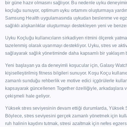
bir güne hazır olmasını sağlıyor. Bu nedenle uyku deneyimin
koçluğu sunuyor, optimum uyku ortamını oluşturmaya yardım
Samsung Health uygulamasında uykudan beslenme ve egzers
sağlıklı alışkanlıklar oluşturmayı destekleyen yeni ve benzers
Uyku Koçluğu kullanıcıların sirkadiyen ritmini ölçerek yatm
tazelenmiş olarak uyanmayı destekliyor. Uyku, stres ve aktivit
sağlayarak sağlık yönetiminde daha kapsamlı bir yaklaşım 
Yeni başlayan ya da deneyimli koşucular için, Galaxy Watch
kişiselleştirilmiş fitness bilgileri sunuyor. Koşu Koçu kullan
zamanlı sunduğu rehberlik ve motive edici içgörülerle kullanı
kapsayarak güncellenen Together özelliğiyle, arkadaşlara ve
çekişmeli hale geliyor.
Yüksek stres seviyesinin devam ettiği durumlarda, Yüksek S
Böylece, stres seviyesini gerçek zamanlı yönetmek için kullanı
ruh halinin kaydını tutmak, stresi azaltmak için nefes egzer