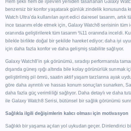
Hem şekli hem de işlevleri yeniden tasarlanan Galaxy Watch
benzersiz bir konfor yaşatarak günlük zindelik konusunda kull
Watch Ultra’da kullanılan ayırt edici dairesel tasarım, artık
ince tasarımı elde etmek için, Galaxy Watch8 serisinin tüm i
oranında geliştirilerek tüm tasarım %11 oranında inceldi. K
bilekle birlikte doğal bir şekilde hareket ediyor; daha iyi
için daha fazla konfor ve daha gelişmiş stabilite sağlıyor.
Galaxy Watch8’in şık görünümü, sıradışı performansla tama
dışarıda güneş ışığı altında bile kolay görünürlük sunmak içi
geliştirilmiş pil ömrü, saatin aktif yaşam tarzlarına ayak uyd
göre daha ayrıntılı ve hassas konum sonuçları sunarken, S
daha fazla güç verimliliği sağlıyor. Daha detaylı ve daha tu
ile Galaxy Watch8 Serisi, bütünsel bir sağlık görünümü sun
Sağlıkla ilgili değişimlerin kalıcı olması için motivasyon
Sağlıklı bir yaşama açılan yol uykudan geçer. Dinlendirici 