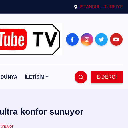
İSTANBUL - TÜRKİYE
DÜNYA
İLETİŞİM
E-DERGİ
ltra konfor sunuyor
sunuyor