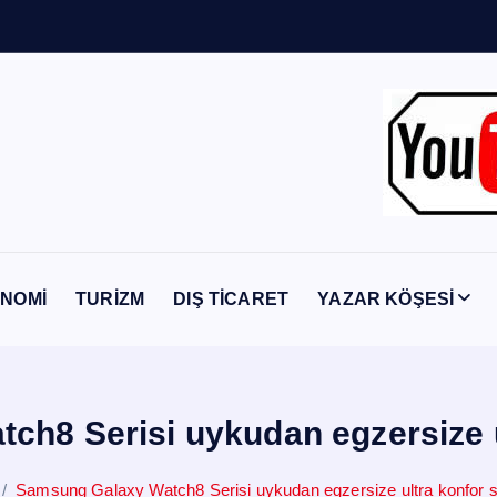
Y
a
b
a
n
c
NOMİ
TURİZM
DIŞ TİCARET
YAZAR KÖŞESİ
ch8 Serisi uykudan egzersize u
Samsung Galaxy Watch8 Serisi uykudan egzersize ultra konfor 