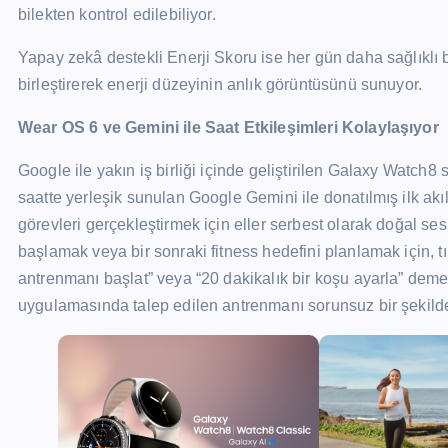
bilekten kontrol edilebiliyor.
Yapay zekâ destekli Enerji Skoru ise her gün daha sağlıklı bi
birleştirerek enerji düzeyinin anlık görüntüsünü sunuyor.
Wear OS 6 ve Gemini ile Saat Etkileşimleri Kolaylaşıyor
Google ile yakın iş birliği içinde geliştirilen Galaxy Watch
saatte yerleşik sunulan Google Gemini ile donatılmış ilk akıllı
görevleri gerçekleştirmek için eller serbest olarak doğal se
başlamak veya bir sonraki fitness hedefini planlamak için, tıp
antrenmanı başlat” veya “20 dakikalık bir koşu ayarla” dem
uygulamasında talep edilen antrenmanı sorunsuz bir şekilde