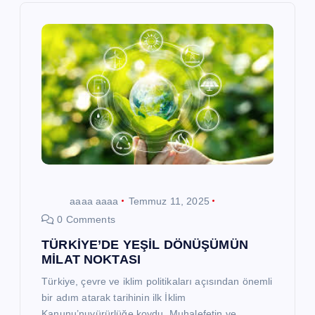
i
n
m
e
s
i
aaaa aaaa
Temmuz 11, 2025
0 Comments
TÜRKİYE’DE YEŞİL DÖNÜŞÜMÜN
MİLAT NOKTASI
Türkiye, çevre ve iklim politikaları açısından önemli
bir adım atarak tarihinin ilk İklim
Kanunu’nuyürürlüğe koydu. Muhalefetin ve