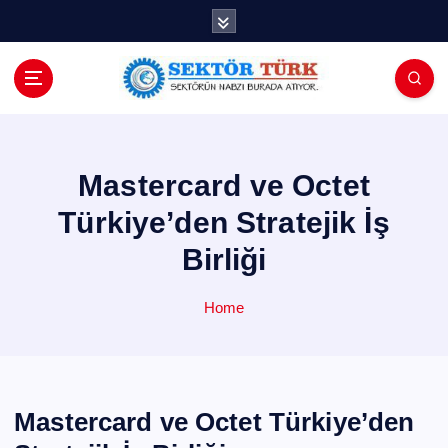
İ
ç
e
r
i
ğ
e
a
Mastercard ve Octet
t
Türkiye’den Stratejik İş
l
a
Birliği
Home
Mastercard ve Octet Türkiye’den