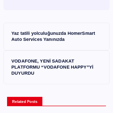
Y
Yaz tatili yolculuğunuzda HomerSmart
a
Auto Services Yanınızda
z
VODAFONE, YENİ SADAKAT
ı
PLATFORMU “VODAFONE HAPPY”Yİ
DUYURDU
g
e
z
Related Posts