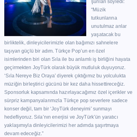
şunları söyledi:
“Müzik
tutkunlarına
unutulmaz anlar
yaşatacak bu
birliktelik, dinleyicilerimizle olan bağımızı sahnelere
taşıyan güçlü bir adım. Türkçe Pop’un en özel
isimlerinden biri olan Sıla ile bu anlamlı iş birliğini hayata
geçirmekten JoyTürk olarak büyük mutluluk duyuyoruz.
‘Sıla Nereye Biz Oraya’ diyerek çıktığımız bu yolculukta
müziğin birleştirici gücünü bir kez daha hissettireceğiz.
Sponsorluk kapsamında hazırlayacağımız özel içerikler ve
sürpriz kampanyalarımızla Türkçe pop severlere sadece
konser değil, tam bir ‘JoyTürk deneyimi’ sunmayı
hedefliyoruz. Sıla’nın enerjisi ve JoyTürk’ün yaratıcı
yaklaşımıyla dinleyicilerimizi her adımda şaşırtmaya
devam edeceğiz.”