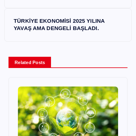
a
z
TÜRKİYE EKONOMİSİ 2025 YILINA
YAVAŞ AMA DENGELİ BAŞLADI.
ı
g
e
Related Posts
z
i
n
m