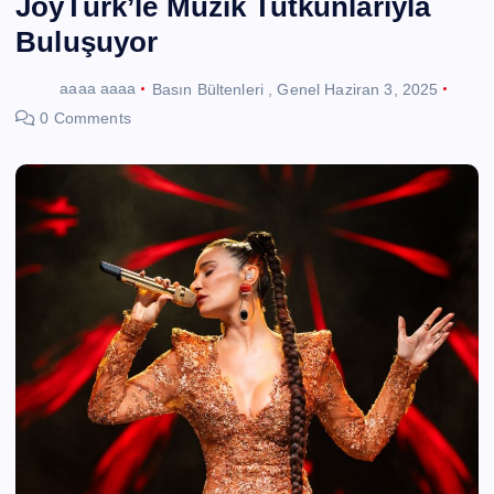
JoyTürk’le Müzik Tutkunlarıyla
Buluşuyor
aaaa aaaa
Basın Bültenleri
,
Genel
Haziran 3, 2025
0 Comments