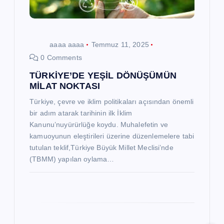
e
s
aaaa aaaa
Temmuz 11, 2025
i
0 Comments
TÜRKİYE’DE YEŞİL DÖNÜŞÜMÜN
MİLAT NOKTASI
Türkiye, çevre ve iklim politikaları açısından önemli
bir adım atarak tarihinin ilk İklim
Kanunu’nuyürürlüğe koydu. Muhalefetin ve
kamuoyunun eleştirileri üzerine düzenlemelere tabi
tutulan teklif,Türkiye Büyük Millet Meclisi’nde
(TBMM) yapılan oylama…