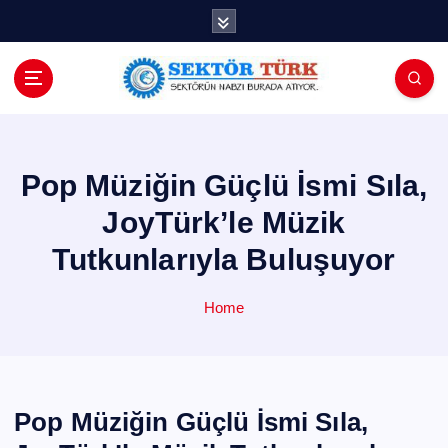
İ
ç
e
r
i
ğ
e
a
Pop Müziğin Güçlü İsmi Sıla,
t
JoyTürk’le Müzik
l
a
Tutkunlarıyla Buluşuyor
Home
Pop Müziğin Güçlü İsmi Sıla,