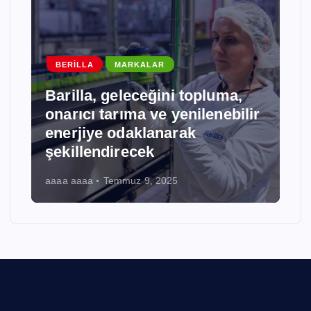
BORUSAN
MARKALAR
Borusan Cat, Tecloman ile
Enerji Depolama Alanında
Stratejik İş Birliğine İmza Attı
aaaa aaaa
Temmuz 9, 2025