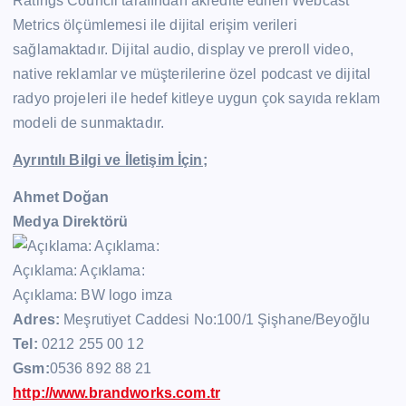
Ratings Council tarafından akredite edilen Webcast
Metrics ölçümlemesi ile dijital erişim verileri
sağlamaktadır. Dijital audio, display ve preroll video,
native reklamlar ve müşterilerine özel podcast ve dijital
radyo projeleri ile hedef kitleye uygun çok sayıda reklam
modeli de sunmaktadır.
Ayrıntılı Bilgi ve İletişim İçin;
Ahmet Doğan
Medya Direktörü
Adres:
Meşrutiyet Caddesi No:100/1 Şişhane/Beyoğlu
Tel:
0212 255 00 12
Gsm:
0536 892 88 21
http://www.brandworks.com.tr