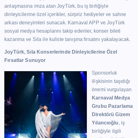
anlaşmasına imza atan JoyTürk, bu iş birliğiyle
dinleyicilerine özel içerikler, sürpriz hediyeler ve sahne
arkası deneyimleri sunacak. Karnaval APP ve JoyTürk
sosyal medya hesaplarını takip edenler, konser bileti
kazanma ve Sıla ile kuliste tanışma fırsatını yakalayacak.
JoyTürk, Sıla Konserlerinde Dinleyicilerine Özel
Fırsatlar Sunuyor
Sponsorluk
ilişkisinin taşıdığı
önemi vurgulayan
Karnaval Medya
Grubu Pazarlama
Direktörü Gizem
Yılancıoğlu
, iş
birliğiyle ilgili