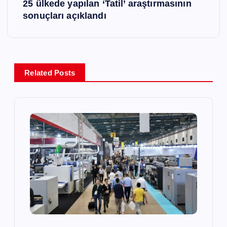
25 ülkede yapılan ‘Tatil’ araştırmasının
ı
sonuçları açıklandı
g
e
Related Posts
z
i
n
m
e
s