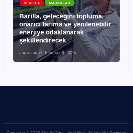
BERILLA
MARKALAR
Barilla, geleceğini topluma,
onarıcı tarıma ve yenilenebilir
enerjiye odaklanarak
şekillendirecek
aaaa aaaa
Temmuz 9, 2025
Copyright © 2026 Sektör Türk - Yeni Nesil Yayıncılık | Powered