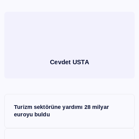
Cevdet USTA
Y
Turizm sektörüne yardımı 28 milyar
a
euroyu buldu
z