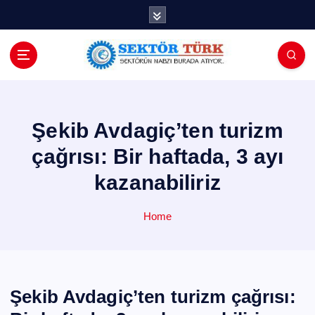
İ
ç
e
r
i
ğ
e
a
Şekib Avdagiç’ten turizm
t
çağrısı: Bir haftada, 3 ayı
l
a
kazanabiliriz
Home
Şekib Avdagiç’ten turizm çağrısı: