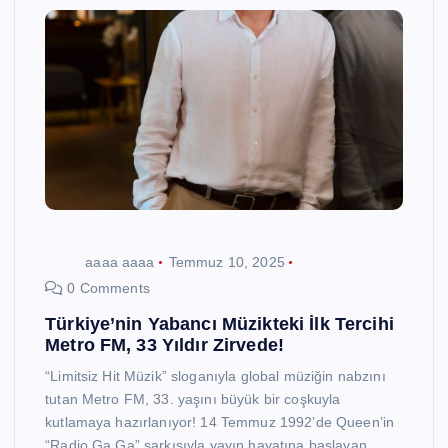
aaaa aaaa
Temmuz 10, 2025
0 Comments
Türkiye’nin Yabancı Müzikteki İlk Tercihi
Metro FM, 33 Yıldır Zirvede!
“Limitsiz Hit Müzik” sloganıyla global müziğin nabzını
tutan Metro FM, 33. yaşını büyük bir coşkuyla
kutlamaya hazırlanıyor! 14 Temmuz 1992’de Queen’in
“Radio Ga Ga” şarkısıyla yayın hayatına başlayan