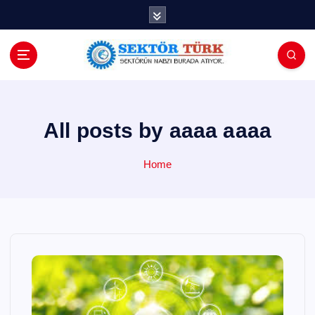
İ
ç
e
r
i
ğ
e
a
All posts by aaaa aaaa
t
l
Home
a