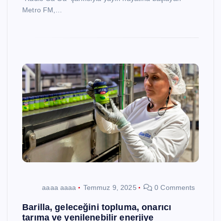
Metro FM,…
aaaa aaaa
Temmuz 9, 2025
0 Comments
Barilla, geleceğini topluma, onarıcı
tarıma ve yenilenebilir enerjiye