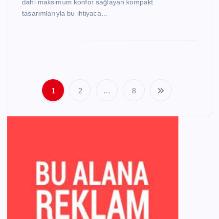
dahi maksimum konfor sağlayan kompakt
tasarımlarıyla bu ihtiyaca…
1
2
…
8
P
o
s
t
s