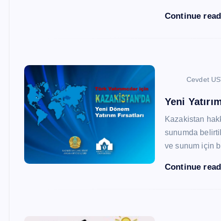
Continue rea
Cevdet U
Yeni Yatırım
Kazakistan hak
sunumda belirtil
ve sunum için b
Continue rea