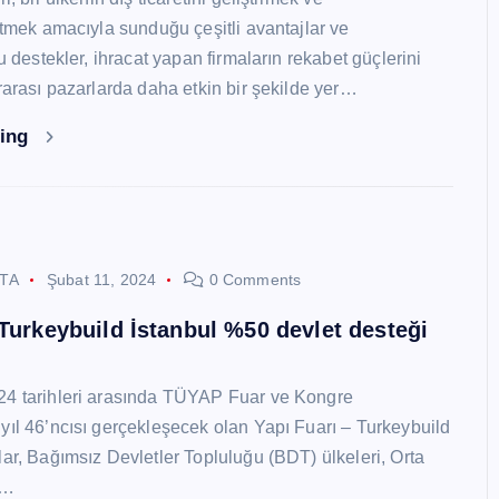
 etmek amacıyla sunduğu çeşitli avantajlar ve
Bu destekler, ihracat yapan firmaların rekabet güçlerini
ararası pazarlarda daha etkin bir şekilde yer…
ding
STA
Şubat 11, 2024
0 Comments
 Turkeybuild İstanbul %50 devlet desteği
24 tarihleri arasında TÜYAP Fuar ve Kongre
yıl 46’ncısı gerçekleşecek olan Yapı Fuarı – Turkeybuild
lar, Bağımsız Devletler Topluluğu (BDT) ülkeleri, Orta
y…