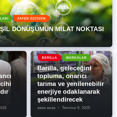
LARI
ZAFER ÖZCİVAN
EŞİL DÖNÜŞÜMÜN MİLAT NOKTASI
2025
BERILLA
MARKALAR
Barilla, geleceğini
ancı
topluma, onarıcı
cihi
tarıma ve yenilenebilir
dır
enerjiye odaklanarak
şekillendirecek
2025
aaaa aaaa
Temmuz 9, 2025