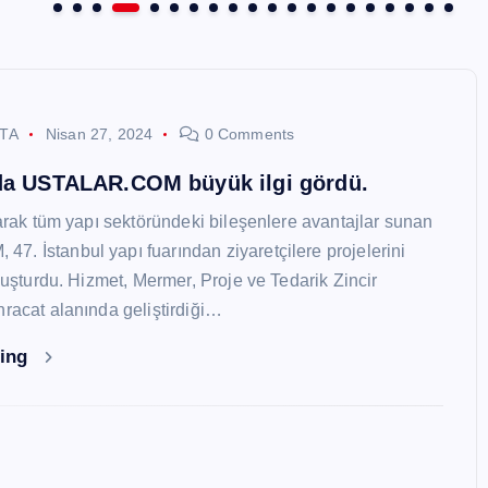
STA
Nisan 27, 2024
0 Comments
nda USTALAR.COM büyük ilgi gördü.
larak tüm yapı sektöründeki bileşenlere avantajlar sunan
. İstanbul yapı fuarından ziyaretçilere projelerini
oluşturdu. Hizmet, Mermer, Proje ve Tedarik Zincir
hracat alanında geliştirdiği…
ding