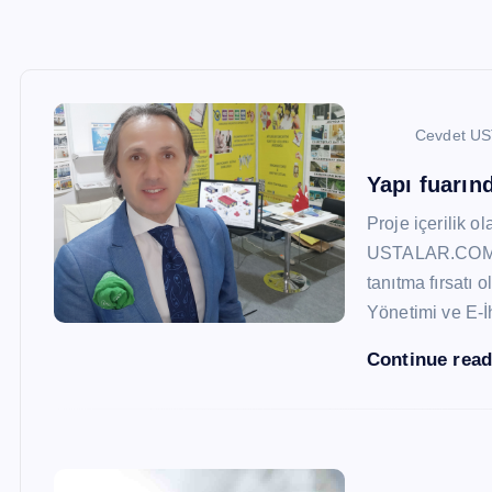
Cevdet U
Yapı fuarı
Proje içerilik o
USTALAR.COM, 47
tanıtma fırsatı 
Yönetimi ve E-İ
Continue rea