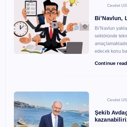
Cevdet U
Bi’Navlun, L
Bi’Navlun yaklaş
sektöründe tekn
amaçlamaktadır.
edecek konu baş
Continue rea
Cevdet U
Şekib Avdagi
kazanabiliri