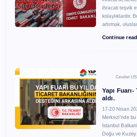
ihracatı teşvik
kolaylıklardır. 
artırmak, ulusl
Continue rea
Cevdet U
Yapı Fuarı-
aldı.
17-20 Nisan 20
Merkezi’nde bu 
İstanbul Balkan
Doğu ve Kuze