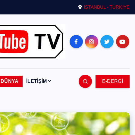
İSTANBUL - TÜRKİYE
DÜNYA
İLETİŞİM
E-DERGİ