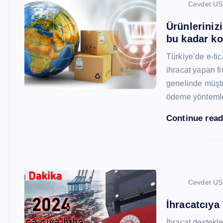
Cevdet U
Ürünleriniz
bu kadar ko
Türkiye’de e-ti
ihracat yapan fi
genelinde müşter
ödeme yönteml
Continue rea
Cevdet U
İhracatcıya
İhracat destekler