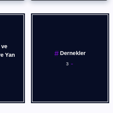
 ve
Dernekler
ve Yan
3