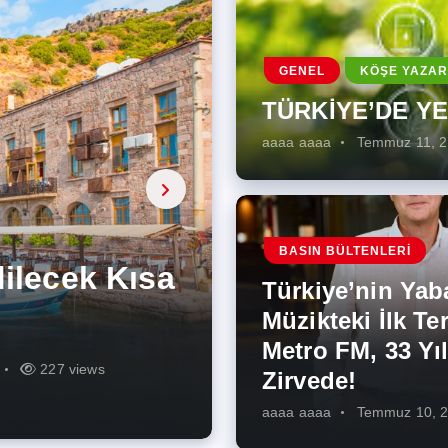
GENEL
KÖŞE YAZAR
TÜRKİYE’DE Y
aaaa aaaa
Temmuz 11, 
a, onarıcı
 Enerji
BASIN BÜLTENLERI
ÜŞÜMÜN
eki İlk
rjiye
ik İş
ilecek Kısa
ın Artması
Türkiye’nin Yab
r Zirvede!
ek
Müzikteki İlk Ter
Metro FM, 33 Yıl
r
r
275 views
287 views
227 views
262 views
344 views
274 views
Zirvede!
aaaa aaaa
Temmuz 10, 