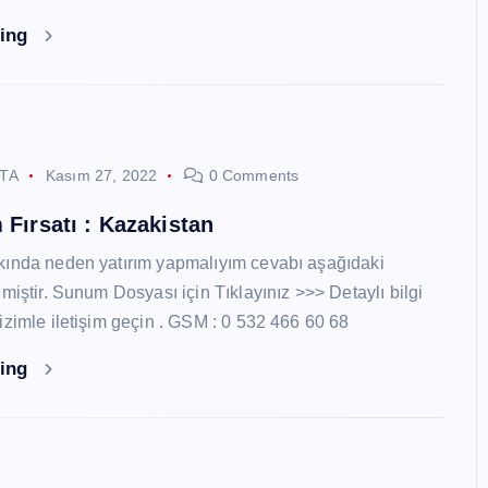
ding
STA
Kasım 27, 2022
0 Comments
 Fırsatı : Kazakistan
kında neden yatırım yapmalıyım cevabı aşağıdaki
miştir. Sunum Dosyası için Tıklayınız >>> Detaylı bilgi
izimle iletişim geçin . GSM : 0 532 466 60 68
ding