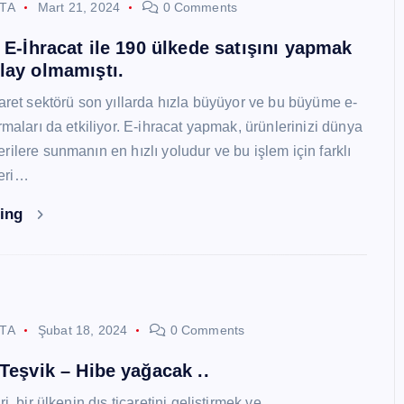
STA
Mart 21, 2024
0 Comments
i E-İhracat ile 190 ülkede satışını yapmak
lay olmamıştı.
caret sektörü son yıllarda hızla büyüyor ve bu büyüme e-
rmaları da etkiliyor. E-ihracat yapmak, ürünlerinizi dünya
ilere sunmanın en hızlı yoludur ve bu işlem için farklı
eri…
ding
STA
Şubat 18, 2024
0 Comments
 Teşvik – Hibe yağacak ..
i, bir ülkenin dış ticaretini geliştirmek ve