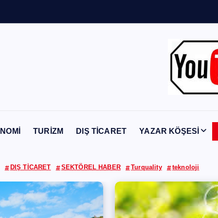
Y
a
b
a
n
c
ı
NOMİ
TURİZM
DIŞ TİCARET
YAZAR KÖŞESİ
DIŞ TİCARET
SEKTÖREL HABER
Turquality
teknoloji