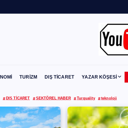
Y
a
b
a
n
c
ı
NOMİ
TURİZM
DIŞ TİCARET
YAZAR KÖŞESİ
DIŞ TİCARET
SEKTÖREL HABER
Turquality
teknoloji