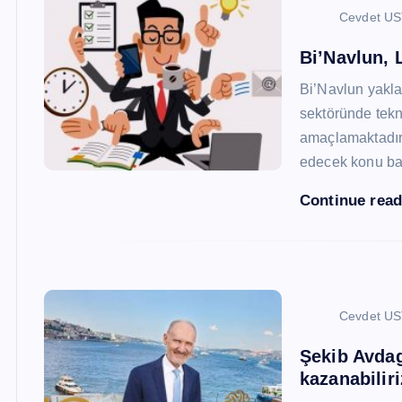
Cevdet U
Bi’Navlun, L
Bi’Navlun yaklaş
sektöründe tekn
amaçlamaktadır.
edecek konu baş
Continue rea
Cevdet U
Şekib Avdagi
kazanabiliri