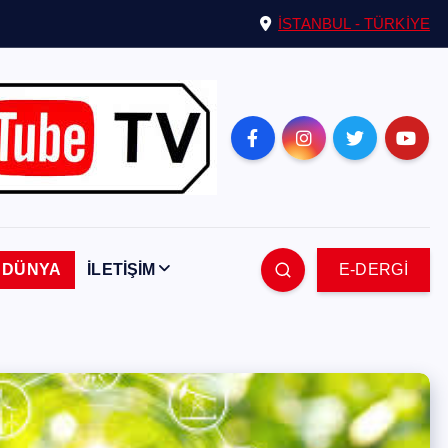
İSTANBUL - TÜRKİYE
DÜNYA
İLETİŞİM
E-DERGİ