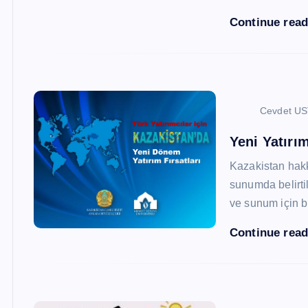
Continue rea
Cevdet U
Yeni Yatırım
Kazakistan hak
sunumda belirtil
ve sunum için b
Continue rea