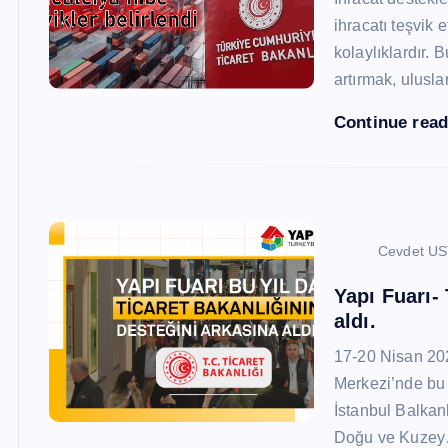
ihracatı teşvik
kolaylıklardır. 
artırmak, ulusl
Continue rea
Cevdet U
Yapı Fuarı-
aldı.
17-20 Nisan 20
Merkezi’nde bu 
İstanbul Balkan
Doğu ve Kuze