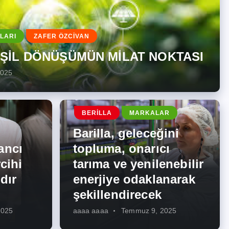
LARI
ZAFER ÖZCİVAN
EŞİL DÖNÜŞÜMÜN MİLAT NOKTASI
2025
BERILLA
MARKALAR
Barilla, geleceğini
ancı
topluma, onarıcı
cihi
tarıma ve yenilenebilir
dır
enerjiye odaklanarak
şekillendirecek
2025
aaaa aaaa
Temmuz 9, 2025