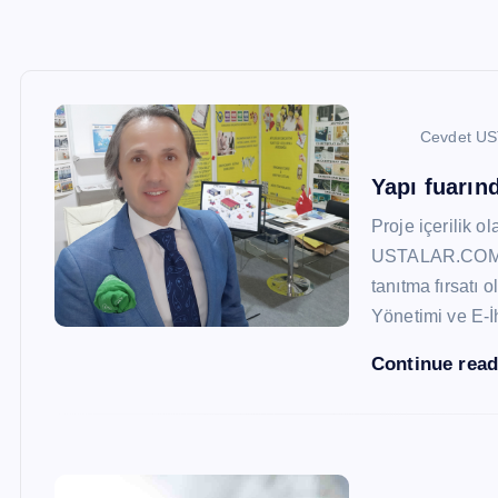
Cevdet U
Yapı fuarı
Proje içerilik o
USTALAR.COM, 47
tanıtma fırsatı 
Yönetimi ve E-İ
Continue rea