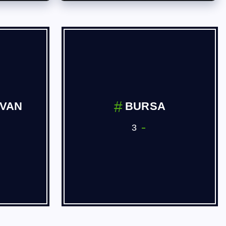
İVAN
BURSA
3