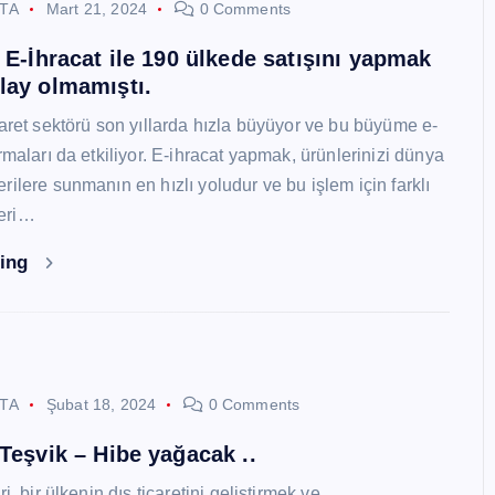
STA
Mart 21, 2024
0 Comments
i E-İhracat ile 190 ülkede satışını yapmak
lay olmamıştı.
caret sektörü son yıllarda hızla büyüyor ve bu büyüme e-
rmaları da etkiliyor. E-ihracat yapmak, ürünlerinizi dünya
ilere sunmanın en hızlı yoludur ve bu işlem için farklı
eri…
ding
STA
Şubat 18, 2024
0 Comments
 Teşvik – Hibe yağacak ..
i, bir ülkenin dış ticaretini geliştirmek ve