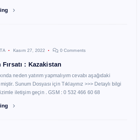
ding
STA
Kasım 27, 2022
0 Comments
 Fırsatı : Kazakistan
kında neden yatırım yapmalıyım cevabı aşağıdaki
miştir. Sunum Dosyası için Tıklayınız >>> Detaylı bilgi
izimle iletişim geçin . GSM : 0 532 466 60 68
ding