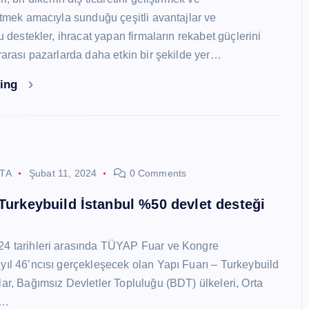
 etmek amacıyla sunduğu çeşitli avantajlar ve
Bu destekler, ihracat yapan firmaların rekabet güçlerini
ararası pazarlarda daha etkin bir şekilde yer…
ding
STA
Şubat 11, 2024
0 Comments
 Turkeybuild İstanbul %50 devlet desteği
24 tarihleri arasında TÜYAP Fuar ve Kongre
yıl 46’ncısı gerçekleşecek olan Yapı Fuarı – Turkeybuild
lar, Bağımsız Devletler Topluluğu (BDT) ülkeleri, Orta
y…