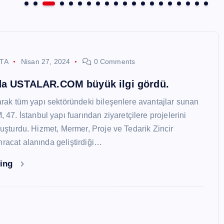
STA
Nisan 27, 2024
0 Comments
nda USTALAR.COM büyük ilgi gördü.
larak tüm yapı sektöründeki bileşenlere avantajlar sunan
. İstanbul yapı fuarından ziyaretçilere projelerini
oluşturdu. Hizmet, Mermer, Proje ve Tedarik Zincir
hracat alanında geliştirdiği…
ding