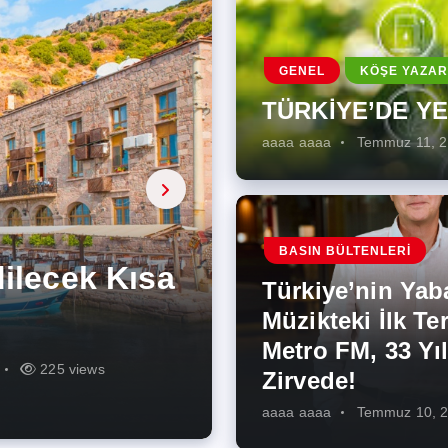
GENEL
KÖŞE YAZAR
TÜRKİYE’DE Y
aaaa aaaa
Temmuz 11, 
a, onarıcı
 Enerji
BASIN BÜLTENLERI
ÜŞÜMÜN
eki İlk
rjiye
ik İş
ilecek Kısa
ın Artması
Türkiye’nin Yab
r Zirvede!
ek
Müzikteki İlk Ter
Metro FM, 33 Yıl
r
r
273 views
285 views
225 views
260 views
342 views
271 views
Zirvede!
aaaa aaaa
Temmuz 10, 