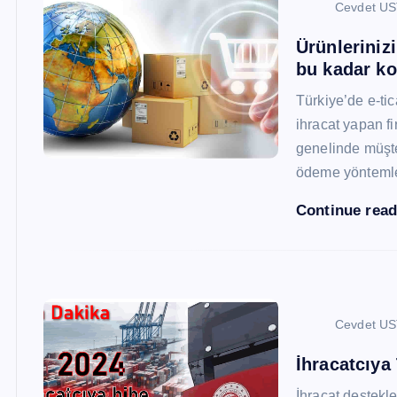
Cevdet U
Ürünleriniz
bu kadar ko
Türkiye’de e-ti
ihracat yapan fi
genelinde müşter
ödeme yönteml
Continue rea
Cevdet U
İhracatcıya
İhracat destekler