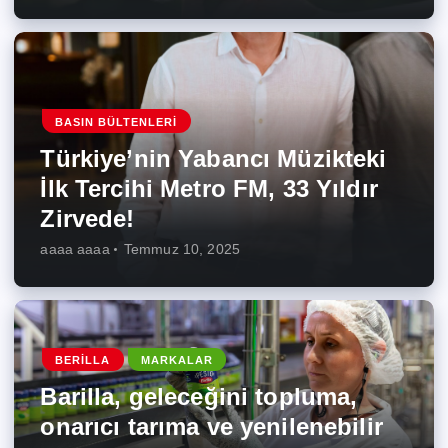
BASIN BÜLTENLERI
Türkiye’nin Yabancı Müzikteki
İlk Tercihi Metro FM, 33 Yıldır
Zirvede!
aaaa aaaa
Temmuz 10, 2025
BERILLA
MARKALAR
Barilla, geleceğini topluma,
onarıcı tarıma ve yenilenebilir