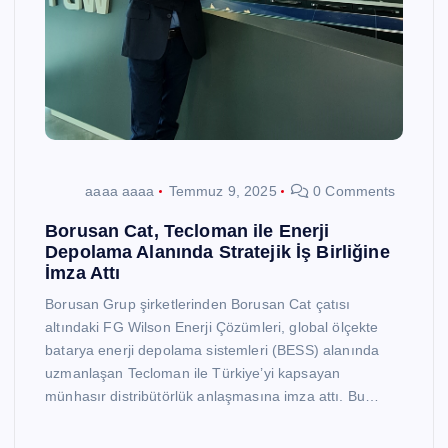
aaaa aaaa
Temmuz 9, 2025
0 Comments
Borusan Cat, Tecloman ile Enerji
Depolama Alanında Stratejik İş Birliğine
İmza Attı
Borusan Grup şirketlerinden Borusan Cat çatısı
altındaki FG Wilson Enerji Çözümleri, global ölçekte
batarya enerji depolama sistemleri (BESS) alanında
uzmanlaşan Tecloman ile Türkiye’yi kapsayan
münhasır distribütörlük anlaşmasına imza attı. Bu…