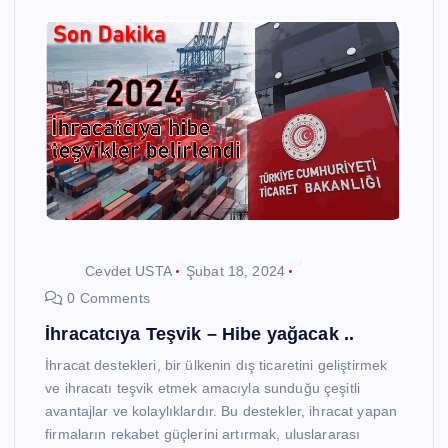
Cevdet USTA
Şubat 18, 2024
0 Comments
İhracatcıya Teşvik – Hibe yağacak ..
İhracat destekleri, bir ülkenin dış ticaretini geliştirmek
ve ihracatı teşvik etmek amacıyla sunduğu çeşitli
avantajlar ve kolaylıklardır. Bu destekler, ihracat yapan
firmaların rekabet güçlerini artırmak, uluslararası