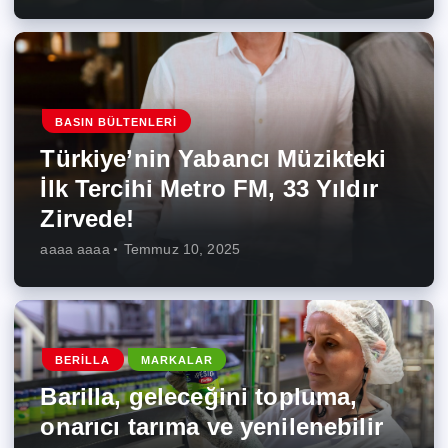
BASIN BÜLTENLERI
Türkiye’nin Yabancı Müzikteki
İlk Tercihi Metro FM, 33 Yıldır
Zirvede!
aaaa aaaa
Temmuz 10, 2025
BERILLA
MARKALAR
Barilla, geleceğini topluma,
onarıcı tarıma ve yenilenebilir