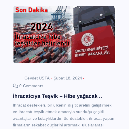
Cevdet USTA
Şubat 18, 2024
0 Comments
İhracatcıya Teşvik – Hibe yağacak ..
İhracat destekleri, bir ülkenin dış ticaretini geliştirmek
ve ihracatı teşvik etmek amacıyla sunduğu çeşitli
avantajlar ve kolaylıklardır. Bu destekler, ihracat yapan
firmaların rekabet güçlerini artırmak, uluslararası