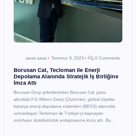
aaaa aaaa
Temmuz 9, 2025
0 Comments
Borusan Cat, Tecloman ile Enerji
Depolama Alanında Stratejik İş Birliğine
İmza Attı
Borusan Grup şirketlerinden Borusan Cat çatısı
altındaki FG Wilson Enerji Çözümleri, global ölçekte
batarya enerji depolama sistemleri (BESS) alanında
uzmanlaşan Tecloman ile Türkiye’yi kapsayan
münhasır distribütörlük anlaşmasına imza attı. Bu…