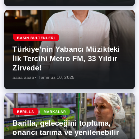
BASIN BÜLTENLERI
Türkiye’nin Yabancı Müzikteki
İlk Tercihi Metro FM, 33 Yıldır
Zirvede!
aaaa aaaa
Temmuz 10, 2025
BERILLA
MARKALAR
Barilla, geleceğini topluma,
onarıcı tarıma ve yenilenebilir