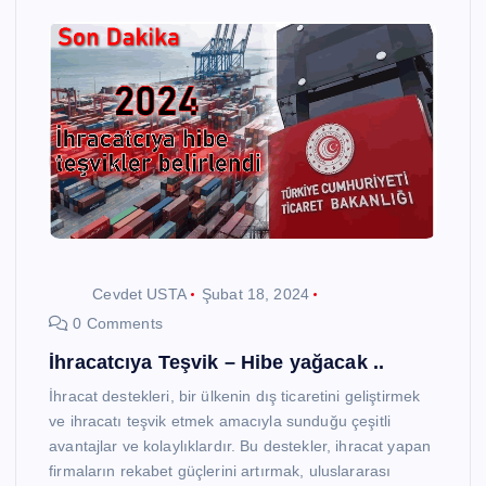
Cevdet USTA
Şubat 18, 2024
0 Comments
İhracatcıya Teşvik – Hibe yağacak ..
İhracat destekleri, bir ülkenin dış ticaretini geliştirmek
ve ihracatı teşvik etmek amacıyla sunduğu çeşitli
avantajlar ve kolaylıklardır. Bu destekler, ihracat yapan
firmaların rekabet güçlerini artırmak, uluslararası