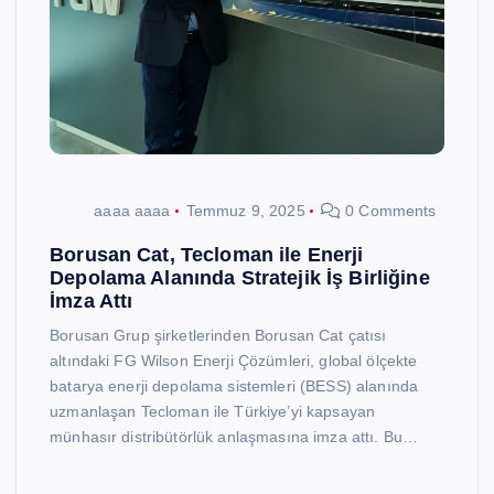
aaaa aaaa
Temmuz 9, 2025
0 Comments
Borusan Cat, Tecloman ile Enerji
Depolama Alanında Stratejik İş Birliğine
İmza Attı
Borusan Grup şirketlerinden Borusan Cat çatısı
altındaki FG Wilson Enerji Çözümleri, global ölçekte
batarya enerji depolama sistemleri (BESS) alanında
uzmanlaşan Tecloman ile Türkiye’yi kapsayan
münhasır distribütörlük anlaşmasına imza attı. Bu…