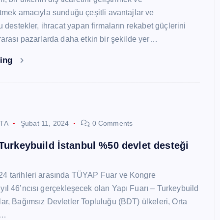
 etmek amacıyla sunduğu çeşitli avantajlar ve
Bu destekler, ihracat yapan firmaların rekabet güçlerini
ararası pazarlarda daha etkin bir şekilde yer…
ding
STA
Şubat 11, 2024
0 Comments
 Turkeybuild İstanbul %50 devlet desteği
24 tarihleri arasında TÜYAP Fuar ve Kongre
yıl 46’ncısı gerçekleşecek olan Yapı Fuarı – Turkeybuild
lar, Bağımsız Devletler Topluluğu (BDT) ülkeleri, Orta
y…