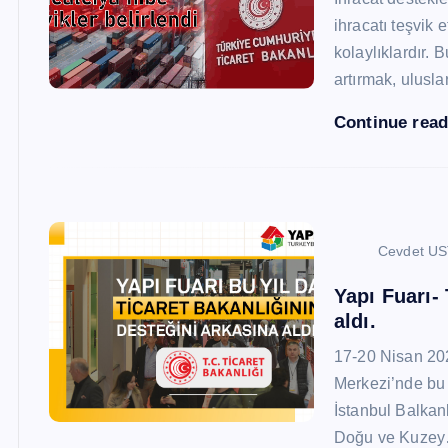
ihracatı teşvik
kolaylıklardır. 
artırmak, ulusl
Continue rea
Cevdet U
Yapı Fuarı-
aldı.
17-20 Nisan 20
Merkezi’nde bu 
İstanbul Balkan
Doğu ve Kuze