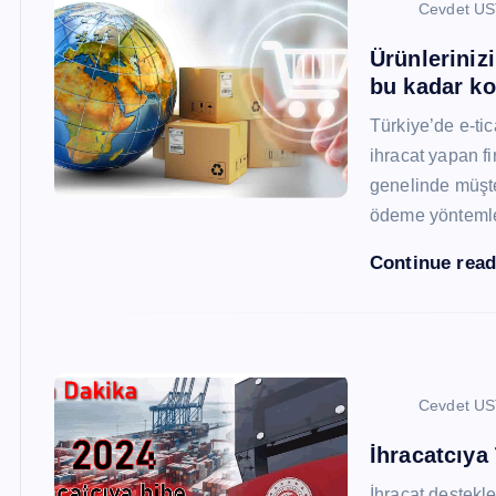
Cevdet U
Ürünleriniz
bu kadar ko
Türkiye’de e-ti
ihracat yapan fi
genelinde müşter
ödeme yönteml
Continue rea
Cevdet U
İhracatcıya
İhracat destekler