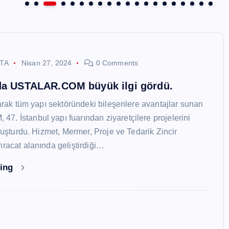
STA
Nisan 27, 2024
0 Comments
nda USTALAR.COM büyük ilgi gördü.
larak tüm yapı sektöründeki bileşenlere avantajlar sunan
. İstanbul yapı fuarından ziyaretçilere projelerini
oluşturdu. Hizmet, Mermer, Proje ve Tedarik Zincir
hracat alanında geliştirdiği…
ding