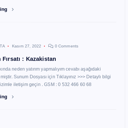
ding
STA
Kasım 27, 2022
0 Comments
 Fırsatı : Kazakistan
kında neden yatırım yapmalıyım cevabı aşağıdaki
miştir. Sunum Dosyası için Tıklayınız >>> Detaylı bilgi
izimle iletişim geçin . GSM : 0 532 466 60 68
ding