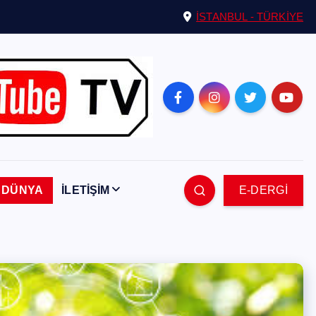
İSTANBUL - TÜRKİYE
DÜNYA
İLETİŞİM
E-DERGİ