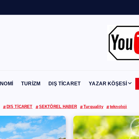
Y
a
b
a
n
c
NOMİ
TURİZM
DIŞ TİCARET
YAZAR KÖŞESİ
DIŞ TİCARET
SEKTÖREL HABER
Turquality
teknoloji