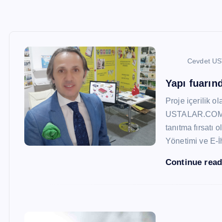
Cevdet U
Yapı fuarı
Proje içerilik o
USTALAR.COM, 47
tanıtma fırsatı 
Yönetimi ve E-İ
Continue rea