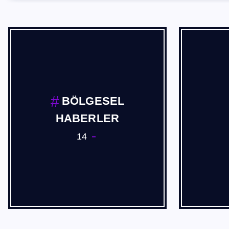
Cevdet Akif USTA
2