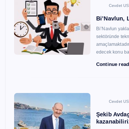
Cevdet U
Bi’Navlun, L
Bi’Navlun yaklaş
sektöründe tekn
amaçlamaktadır.
edecek konu baş
Continue rea
Cevdet U
Şekib Avdagi
kazanabiliri