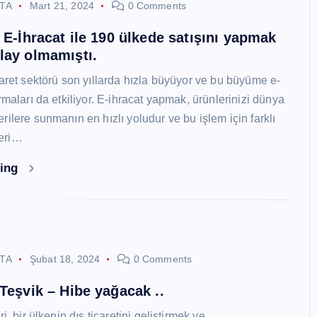
STA
Mart 21, 2024
0 Comments
i E-İhracat ile 190 ülkede satışını yapmak
lay olmamıştı.
caret sektörü son yıllarda hızla büyüyor ve bu büyüme e-
rmaları da etkiliyor. E-ihracat yapmak, ürünlerinizi dünya
ilere sunmanın en hızlı yoludur ve bu işlem için farklı
eri…
ding
STA
Şubat 18, 2024
0 Comments
 Teşvik – Hibe yağacak ..
i, bir ülkenin dış ticaretini geliştirmek ve