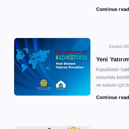
Continue rea
Cevdet U
Yeni Yatırım
Kazakistan hak
sunumda belirtil
ve sunum için b
Continue rea