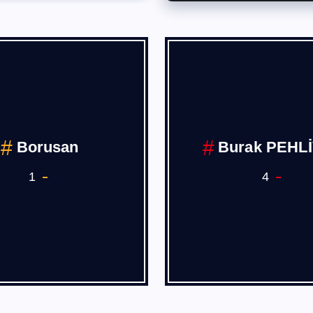
Deniz,Hava
COVİD 19
Demiryolu Ana 
Sanayii
7
1