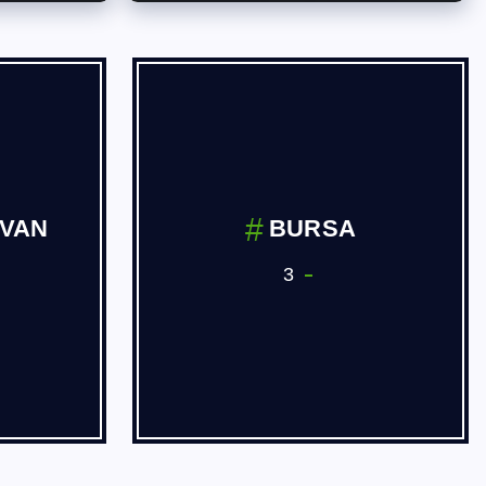
 ve
Dernekler
ve Yan
3