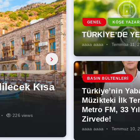
GENEL
KÖŞE YAZAR
TÜRKİYE’DE Y
aaaa aaaa
Temmuz 11, 
a, onarıcı
 Enerji
BASIN BÜLTENLERI
ÜŞÜMÜN
eki İlk
rjiye
ik İş
ilecek Kısa
ın Artması
Türkiye’nin Yab
r Zirvede!
ek
Müzikteki İlk Ter
Metro FM, 33 Yıl
r
r
274 views
286 views
226 views
261 views
343 views
272 views
Zirvede!
aaaa aaaa
Temmuz 10, 