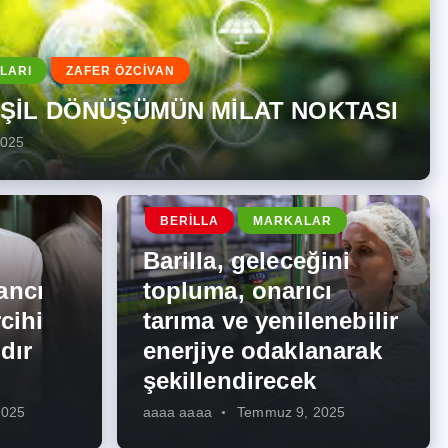
LARI
ZAFER ÖZCİVAN
EŞİL DÖNÜŞÜMÜN MİLAT NOKTASI
2025
BERILLA
MARKALAR
Barilla, geleceğini
ancı
topluma, onarıcı
cihi
tarıma ve yenilenebilir
dır
enerjiye odaklanarak
şekillendirecek
2025
aaaa aaaa
Temmuz 9, 2025