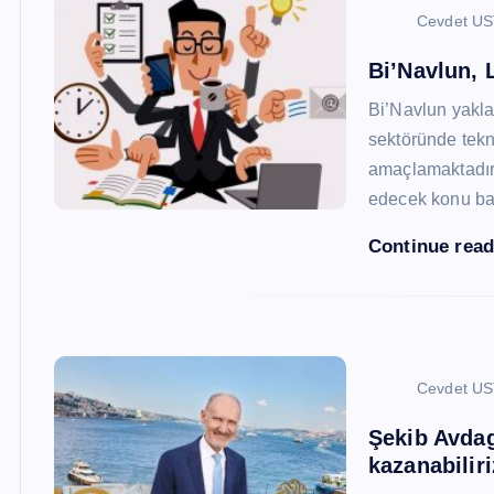
Cevdet U
Bi’Navlun, L
Bi’Navlun yaklaş
sektöründe tekn
amaçlamaktadır.
edecek konu baş
Continue rea
Cevdet U
Şekib Avdagi
kazanabiliri