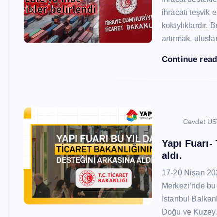
ihracatı teşvik
kolaylıklardır. 
artırmak, ulusl
Continue rea
Cevdet U
Yapı Fuarı-
aldı.
17-20 Nisan 20
Merkezi’nde bu 
İstanbul Balkan
Doğu ve Kuze