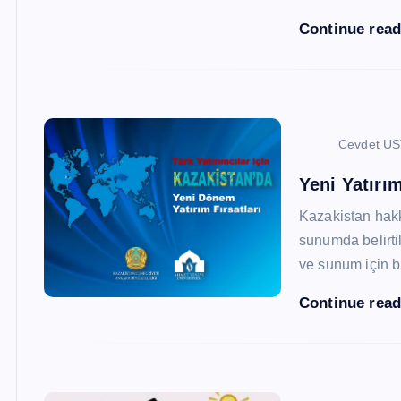
Continue rea
Cevdet U
Yeni Yatırım
Kazakistan hak
sunumda belirtil
ve sunum için b
Continue rea