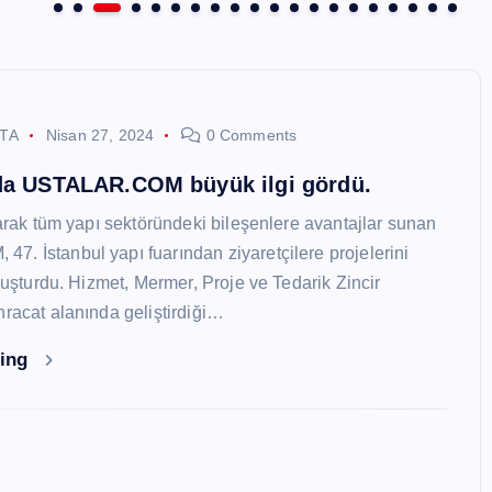
STA
Nisan 27, 2024
0 Comments
nda USTALAR.COM büyük ilgi gördü.
larak tüm yapı sektöründeki bileşenlere avantajlar sunan
. İstanbul yapı fuarından ziyaretçilere projelerini
oluşturdu. Hizmet, Mermer, Proje ve Tedarik Zincir
hracat alanında geliştirdiği…
ding