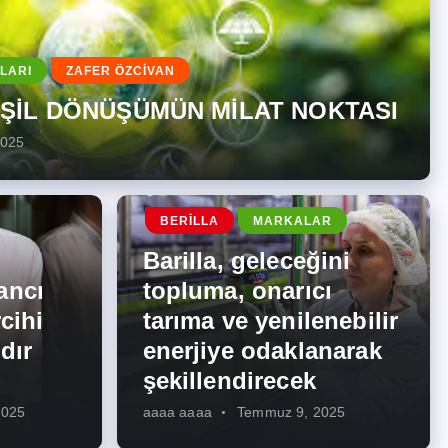
LARI
ZAFER ÖZCİVAN
EŞİL DÖNÜŞÜMÜN MİLAT NOKTASI
2025
BERILLA
MARKALAR
Barilla, geleceğini
ancı
topluma, onarıcı
cihi
tarıma ve yenilenebilir
dır
enerjiye odaklanarak
şekillendirecek
2025
aaaa aaaa
Temmuz 9, 2025