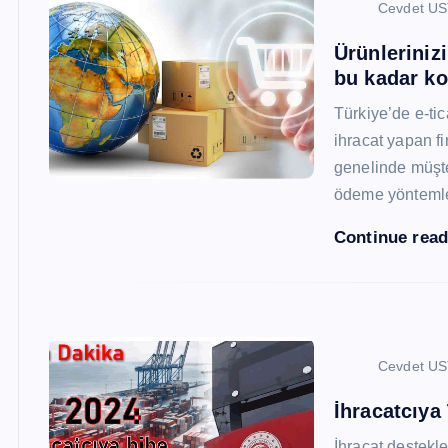
Cevdet U
Ürünleriniz
bu kadar ko
Türkiye’de e-ti
ihracat yapan fi
genelinde müşter
ödeme yönteml
Continue rea
Cevdet U
İhracatcıya
İhracat destekler