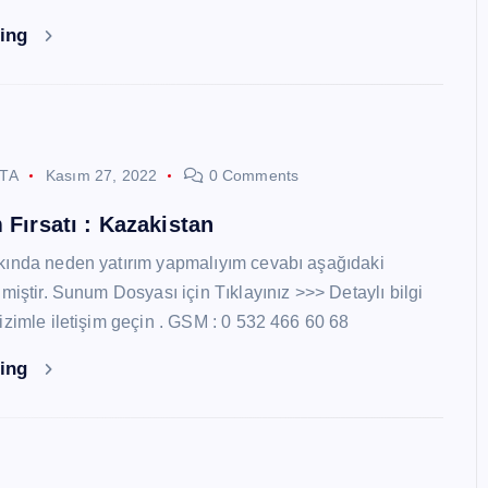
ding
STA
Kasım 27, 2022
0 Comments
 Fırsatı : Kazakistan
kında neden yatırım yapmalıyım cevabı aşağıdaki
miştir. Sunum Dosyası için Tıklayınız >>> Detaylı bilgi
izimle iletişim geçin . GSM : 0 532 466 60 68
ding