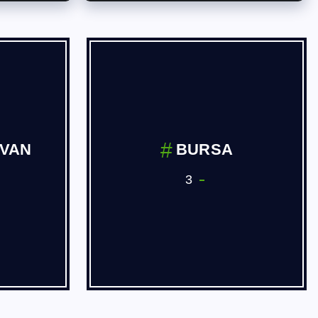
İVAN
BURSA
3