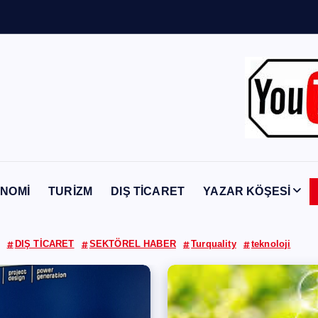
Y
a
b
a
n
c
ı
NOMİ
TURİZM
DIŞ TİCARET
YAZAR KÖŞESİ
DIŞ TİCARET
SEKTÖREL HABER
Turquality
teknoloji