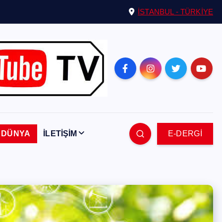
İSTANBUL - TÜRKİYE
DÜNYA
İLETİŞİM
E-DERGİ