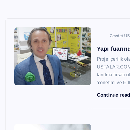
Cevdet U
Yapı fuarı
Proje içerilik o
USTALAR.COM, 47
tanıtma fırsatı 
Yönetimi ve E-İ
Continue rea