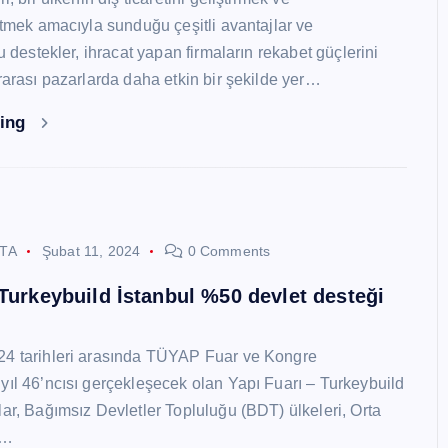
 etmek amacıyla sunduğu çeşitli avantajlar ve
Bu destekler, ihracat yapan firmaların rekabet güçlerini
ararası pazarlarda daha etkin bir şekilde yer…
ding
STA
Şubat 11, 2024
0 Comments
 Turkeybuild İstanbul %50 devlet desteği
24 tarihleri arasında TÜYAP Fuar ve Kongre
yıl 46’ncısı gerçekleşecek olan Yapı Fuarı – Turkeybuild
lar, Bağımsız Devletler Topluluğu (BDT) ülkeleri, Orta
y…