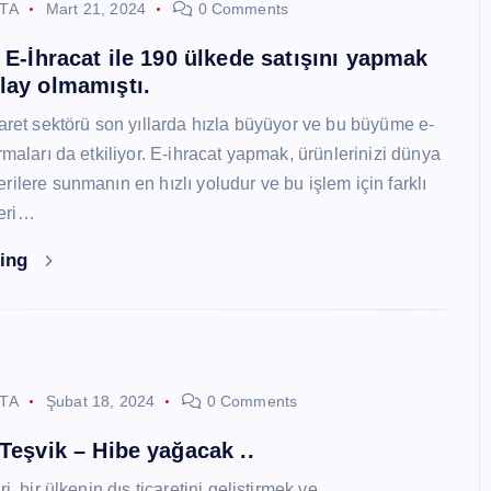
STA
Mart 21, 2024
0 Comments
i E-İhracat ile 190 ülkede satışını yapmak
lay olmamıştı.
caret sektörü son yıllarda hızla büyüyor ve bu büyüme e-
rmaları da etkiliyor. E-ihracat yapmak, ürünlerinizi dünya
ilere sunmanın en hızlı yoludur ve bu işlem için farklı
eri…
ding
STA
Şubat 18, 2024
0 Comments
 Teşvik – Hibe yağacak ..
i, bir ülkenin dış ticaretini geliştirmek ve