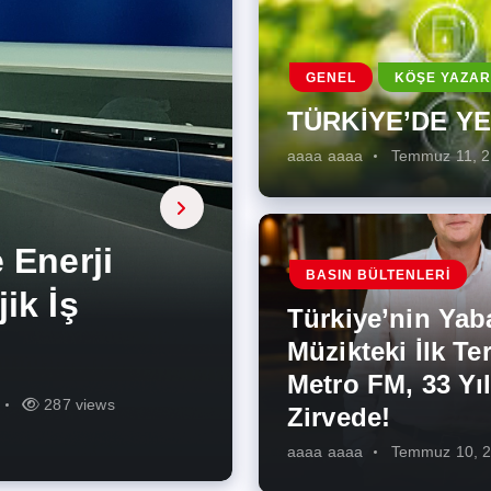
GENEL
KÖŞE YAZAR
TÜRKİYE’DE Y
aaaa aaaa
Temmuz 11, 
a, onarıcı
 Enerji
BASIN BÜLTENLERI
ÜŞÜMÜN
eki İlk
rjiye
ik İş
ilecek Kısa
ın Artması
Türkiye’nin Yab
r Zirvede!
ek
Müzikteki İlk Ter
Metro FM, 33 Yıl
r
r
275 views
287 views
227 views
262 views
344 views
273 views
Zirvede!
aaaa aaaa
Temmuz 10, 