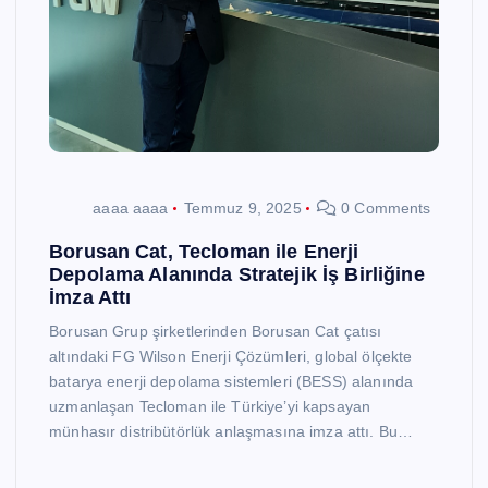
aaaa aaaa
Temmuz 9, 2025
0 Comments
Borusan Cat, Tecloman ile Enerji
Depolama Alanında Stratejik İş Birliğine
İmza Attı
Borusan Grup şirketlerinden Borusan Cat çatısı
altındaki FG Wilson Enerji Çözümleri, global ölçekte
batarya enerji depolama sistemleri (BESS) alanında
uzmanlaşan Tecloman ile Türkiye’yi kapsayan
münhasır distribütörlük anlaşmasına imza attı. Bu…