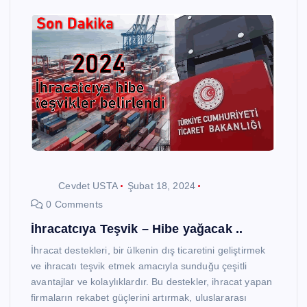
Cevdet USTA
Şubat 18, 2024
0 Comments
İhracatcıya Teşvik – Hibe yağacak ..
İhracat destekleri, bir ülkenin dış ticaretini geliştirmek
ve ihracatı teşvik etmek amacıyla sunduğu çeşitli
avantajlar ve kolaylıklardır. Bu destekler, ihracat yapan
firmaların rekabet güçlerini artırmak, uluslararası