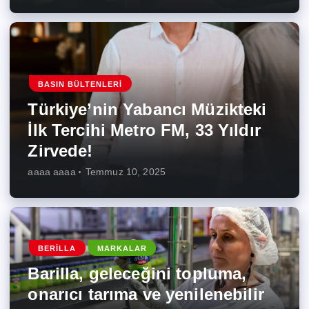
BASIN BÜLTENLERI
Türkiye’nin Yabancı Müzikteki
İlk Tercihi Metro FM, 33 Yıldır
Zirvede!
aaaa aaaa
Temmuz 10, 2025
BERILLA
MARKALAR
Barilla, geleceğini topluma,
onarıcı tarıma ve yenilenebilir