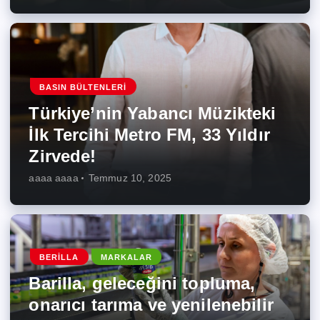
BASIN BÜLTENLERI
Türkiye’nin Yabancı Müzikteki
İlk Tercihi Metro FM, 33 Yıldır
Zirvede!
aaaa aaaa
Temmuz 10, 2025
BERILLA
MARKALAR
Barilla, geleceğini topluma,
onarıcı tarıma ve yenilenebilir