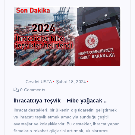
Cevdet USTA
Şubat 18, 2024
0 Comments
İhracatcıya Teşvik – Hibe yağacak ..
İhracat destekleri, bir ülkenin dış ticaretini geliştirmek
ve ihracatı teşvik etmek amacıyla sunduğu çeşitli
avantajlar ve kolaylıklardır. Bu destekler, ihracat yapan
firmaların rekabet güçlerini artırmak, uluslararası