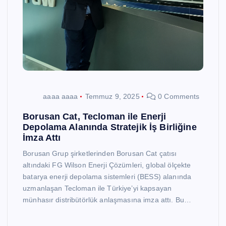
aaaa aaaa
Temmuz 9, 2025
0 Comments
Borusan Cat, Tecloman ile Enerji
Depolama Alanında Stratejik İş Birliğine
İmza Attı
Borusan Grup şirketlerinden Borusan Cat çatısı
altındaki FG Wilson Enerji Çözümleri, global ölçekte
batarya enerji depolama sistemleri (BESS) alanında
uzmanlaşan Tecloman ile Türkiye’yi kapsayan
münhasır distribütörlük anlaşmasına imza attı. Bu…