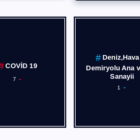
Deniz,Hava
COVİD 19
Demiryolu Ana 
Sanayii
7
1