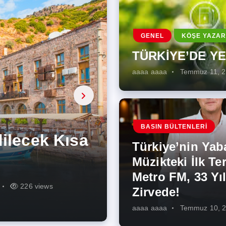
GENEL
KÖŞE YAZAR
TÜRKİYE’DE Y
aaaa aaaa
Temmuz 11, 
a, onarıcı
 Enerji
BASIN BÜLTENLERI
ÜŞÜMÜN
eki İlk
rjiye
ik İş
ilecek Kısa
ın Artması
Türkiye’nin Yab
r Zirvede!
ek
Müzikteki İlk Ter
Metro FM, 33 Yıl
r
r
274 views
286 views
226 views
261 views
343 views
272 views
Zirvede!
aaaa aaaa
Temmuz 10, 