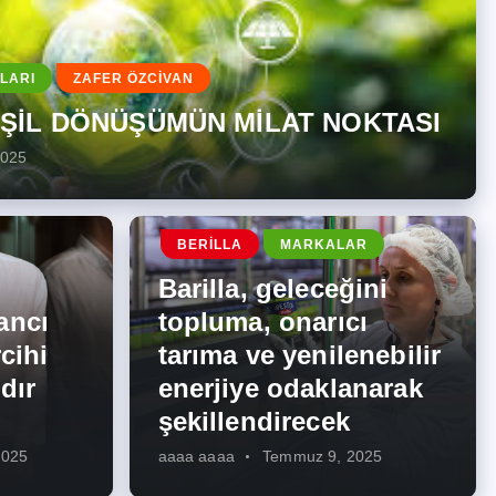
LARI
ZAFER ÖZCİVAN
EŞİL DÖNÜŞÜMÜN MİLAT NOKTASI
2025
BERILLA
MARKALAR
Barilla, geleceğini
ancı
topluma, onarıcı
cihi
tarıma ve yenilenebilir
dır
enerjiye odaklanarak
şekillendirecek
2025
aaaa aaaa
Temmuz 9, 2025