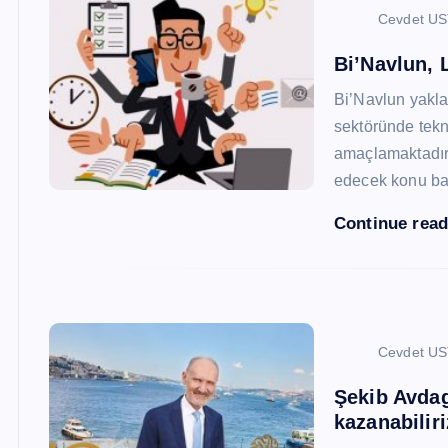
Cevdet U
Bi’Navlun, L
Bi’Navlun yaklaş
sektöründe tekn
amaçlamaktadır.
edecek konu baş
Continue rea
Cevdet U
Şekib Avdagi
kazanabiliri