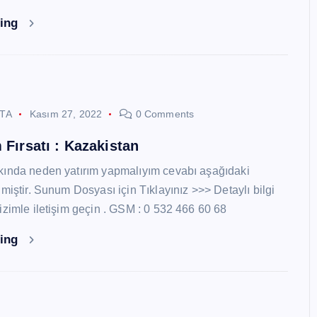
ding
STA
Kasım 27, 2022
0 Comments
 Fırsatı : Kazakistan
kında neden yatırım yapmalıyım cevabı aşağıdaki
miştir. Sunum Dosyası için Tıklayınız >>> Detaylı bilgi
izimle iletişim geçin . GSM : 0 532 466 60 68
ding