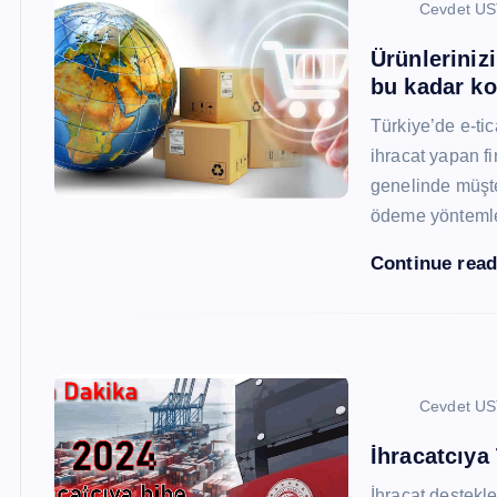
Cevdet U
Ürünleriniz
bu kadar ko
Türkiye’de e-ti
ihracat yapan fi
genelinde müşter
ödeme yönteml
Continue rea
Cevdet U
İhracatcıya
İhracat destekler