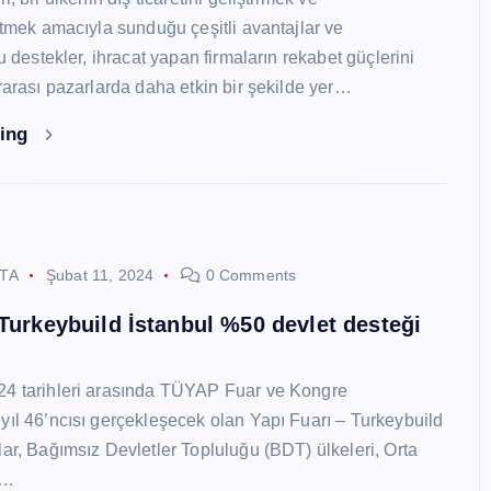
 etmek amacıyla sunduğu çeşitli avantajlar ve
Bu destekler, ihracat yapan firmaların rekabet güçlerini
ararası pazarlarda daha etkin bir şekilde yer…
ding
STA
Şubat 11, 2024
0 Comments
 Turkeybuild İstanbul %50 devlet desteği
24 tarihleri arasında TÜYAP Fuar ve Kongre
yıl 46’ncısı gerçekleşecek olan Yapı Fuarı – Turkeybuild
lar, Bağımsız Devletler Topluluğu (BDT) ülkeleri, Orta
y…