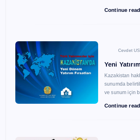
Continue rea
Cevdet U
Yeni Yatırım
Kazakistan hak
sunumda belirtil
ve sunum için b
Continue rea