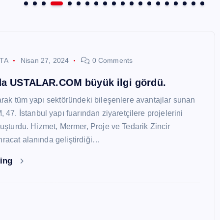
STA
Nisan 27, 2024
0 Comments
nda USTALAR.COM büyük ilgi gördü.
larak tüm yapı sektöründeki bileşenlere avantajlar sunan
. İstanbul yapı fuarından ziyaretçilere projelerini
oluşturdu. Hizmet, Mermer, Proje ve Tedarik Zincir
hracat alanında geliştirdiği…
ding