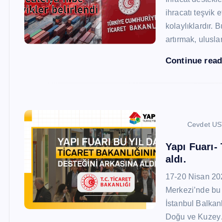
ihracatı teşvik
kolaylıklardır. 
artırmak, ulusl
Continue rea
Cevdet U
Yapı Fuarı-
aldı.
17-20 Nisan 20
Merkezi’nde bu 
İstanbul Balkan
Doğu ve Kuze