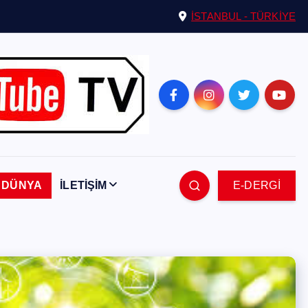
İSTANBUL - TÜRKİYE
DÜNYA
İLETİŞİM
E-DERGİ