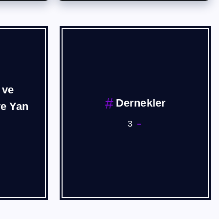
 ve
Dernekler
ve Yan
3