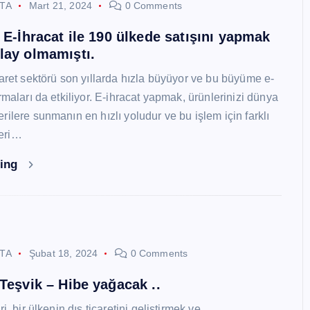
STA
Mart 21, 2024
0 Comments
i E-İhracat ile 190 ülkede satışını yapmak
lay olmamıştı.
caret sektörü son yıllarda hızla büyüyor ve bu büyüme e-
rmaları da etkiliyor. E-ihracat yapmak, ürünlerinizi dünya
ilere sunmanın en hızlı yoludur ve bu işlem için farklı
eri…
ding
STA
Şubat 18, 2024
0 Comments
 Teşvik – Hibe yağacak ..
i, bir ülkenin dış ticaretini geliştirmek ve