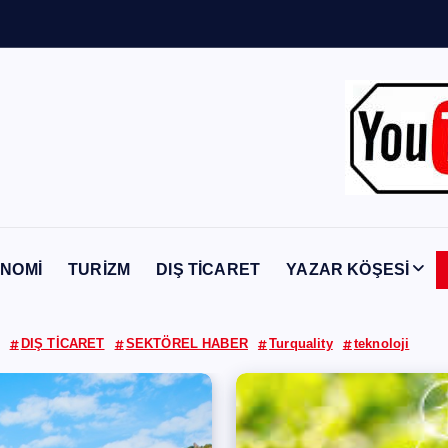
Y
a
b
a
n
c
ı
NOMİ
TURİZM
DIŞ TİCARET
YAZAR KÖŞESİ
DIŞ TİCARET
SEKTÖREL HABER
Turquality
teknoloji