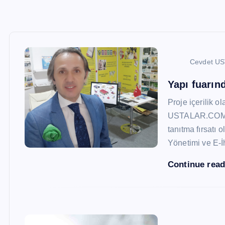
Cevdet U
Yapı fuarı
Proje içerilik o
USTALAR.COM, 47
tanıtma fırsatı 
Yönetimi ve E-İ
Continue rea