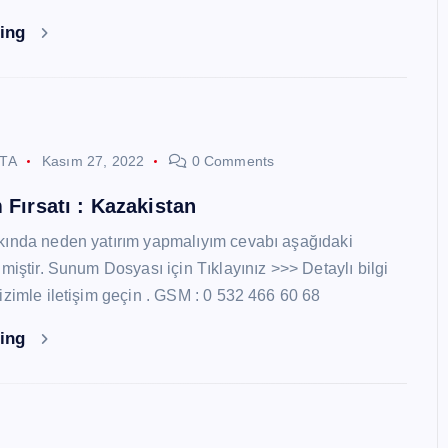
ding
STA
Kasım 27, 2022
0 Comments
 Fırsatı : Kazakistan
kında neden yatırım yapmalıyım cevabı aşağıdaki
miştir. Sunum Dosyası için Tıklayınız >>> Detaylı bilgi
izimle iletişim geçin . GSM : 0 532 466 60 68
ding