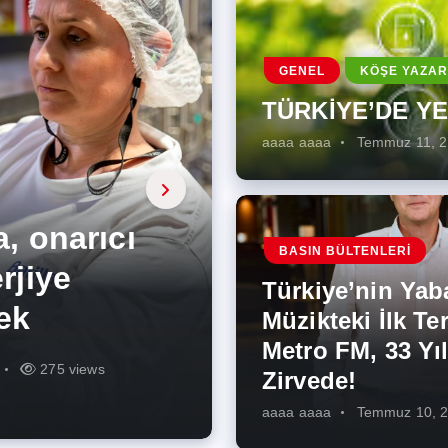
GENEL
KÖŞE YAZAR
TÜRKİYE’DE Y
aaaa aaaa
Temmuz 11, 
a, onarıcı
 Enerji
BASIN BÜLTENLERI
ÜŞÜMÜN
eki İlk
rjiye
ik İş
ilecek Kısa
ın Artması
Türkiye’nin Yab
r Zirvede!
ek
Müzikteki İlk Ter
Metro FM, 33 Yıl
r
r
275 views
287 views
227 views
262 views
344 views
273 views
Zirvede!
aaaa aaaa
Temmuz 10, 