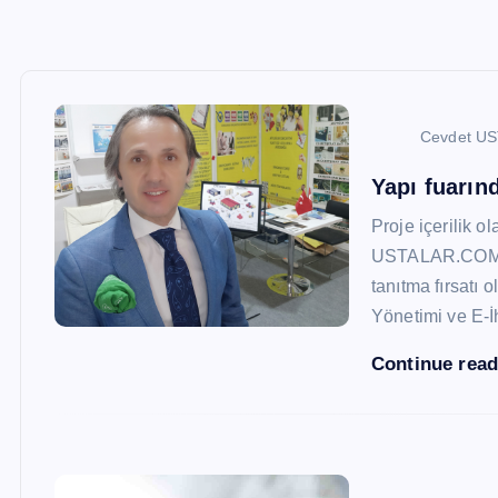
Cevdet U
Yapı fuarı
Proje içerilik o
USTALAR.COM, 47
tanıtma fırsatı 
Yönetimi ve E-İ
Continue rea