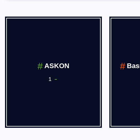
ASKON
Bas
1