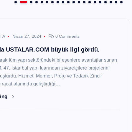
STA
Nisan 27, 2024
0 Comments
nda USTALAR.COM büyük ilgi gördü.
larak tüm yapı sektöründeki bileşenlere avantajlar sunan
. İstanbul yapı fuarından ziyaretçilere projelerini
oluşturdu. Hizmet, Mermer, Proje ve Tedarik Zincir
hracat alanında geliştirdiği…
ding