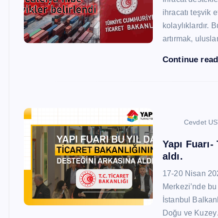
ihracatı teşvik
kolaylıklardır. 
artırmak, ulusl
Continue rea
Cevdet U
Yapı Fuarı-
aldı.
17-20 Nisan 20
Merkezi’nde bu 
İstanbul Balkan
Doğu ve Kuze