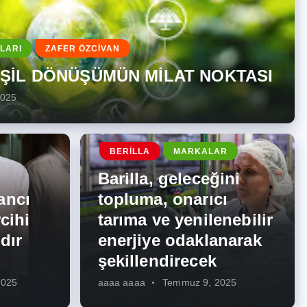
LARI
ZAFER ÖZCİVAN
EŞİL DÖNÜŞÜMÜN MİLAT NOKTASI
2025
BERILLA
MARKALAR
Barilla, geleceğini
ancı
topluma, onarıcı
cihi
tarıma ve yenilenebilir
dır
enerjiye odaklanarak
şekillendirecek
2025
aaaa aaaa
Temmuz 9, 2025