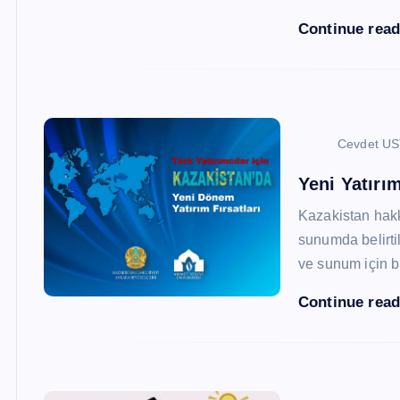
Continue rea
Cevdet U
Yeni Yatırım
Kazakistan hak
sunumda belirtil
ve sunum için b
Continue rea