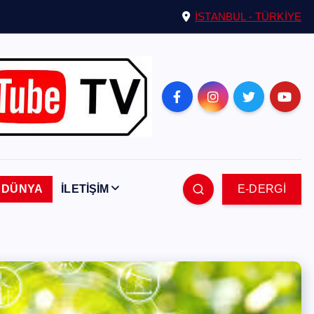
İSTANBUL - TÜRKİYE
DÜNYA
İLETİŞİM
E-DERGİ