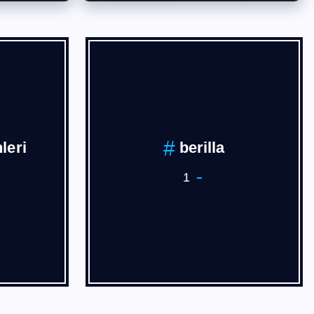
leri
berilla
1