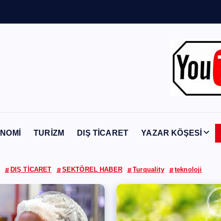
NOMİ
TURİZM
DIŞ TİCARET
YAZAR KÖŞESİ
DIŞ TİCARET
SEKTÖREL HABER
Turquality
teknoloji