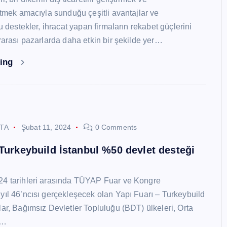
 etmek amacıyla sunduğu çeşitli avantajlar ve
Bu destekler, ihracat yapan firmaların rekabet güçlerini
ararası pazarlarda daha etkin bir şekilde yer…
ding
STA
Şubat 11, 2024
0 Comments
 Turkeybuild İstanbul %50 devlet desteği
24 tarihleri arasında TÜYAP Fuar ve Kongre
yıl 46’ncısı gerçekleşecek olan Yapı Fuarı – Turkeybuild
lar, Bağımsız Devletler Topluluğu (BDT) ülkeleri, Orta
y…