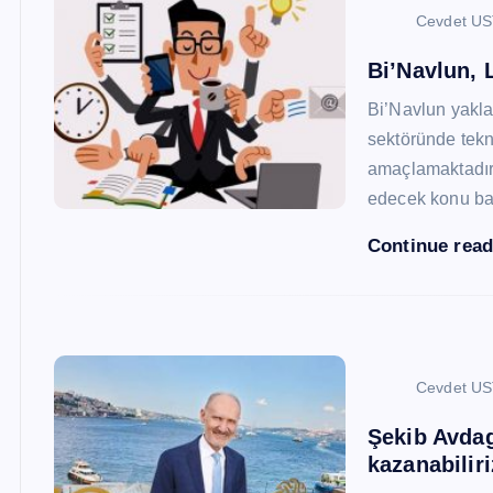
Cevdet U
Bi’Navlun, L
Bi’Navlun yaklaş
sektöründe tekn
amaçlamaktadır.
edecek konu baş
Continue rea
Cevdet U
Şekib Avdagi
kazanabiliri