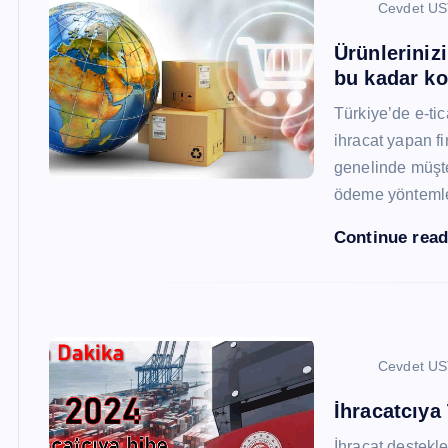
Cevdet U
Ürünleriniz
bu kadar ko
Türkiye’de e-ti
ihracat yapan fi
genelinde müşter
ödeme yönteml
Continue rea
Cevdet U
İhracatcıya
İhracat destekler