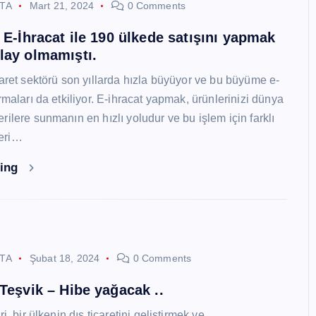
STA
Mart 21, 2024
0 Comments
i E-İhracat ile 190 ülkede satışını yapmak
lay olmamıştı.
caret sektörü son yıllarda hızla büyüyor ve bu büyüme e-
rmaları da etkiliyor. E-ihracat yapmak, ürünlerinizi dünya
ilere sunmanın en hızlı yoludur ve bu işlem için farklı
eri…
ding
STA
Şubat 18, 2024
0 Comments
 Teşvik – Hibe yağacak ..
i, bir ülkenin dış ticaretini geliştirmek ve