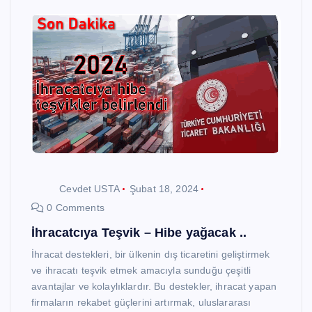
Cevdet USTA
Şubat 18, 2024
0 Comments
İhracatcıya Teşvik – Hibe yağacak ..
İhracat destekleri, bir ülkenin dış ticaretini geliştirmek
ve ihracatı teşvik etmek amacıyla sunduğu çeşitli
avantajlar ve kolaylıklardır. Bu destekler, ihracat yapan
firmaların rekabet güçlerini artırmak, uluslararası