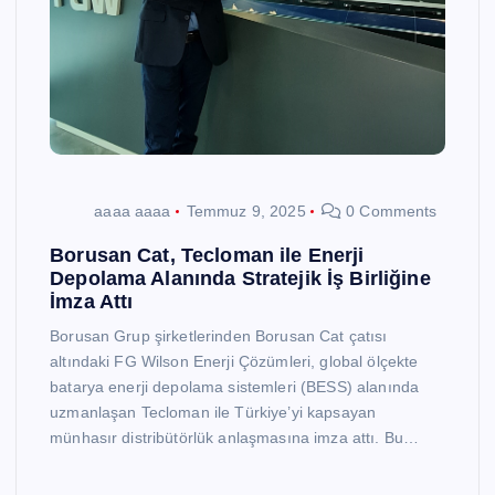
aaaa aaaa
Temmuz 9, 2025
0 Comments
Borusan Cat, Tecloman ile Enerji
Depolama Alanında Stratejik İş Birliğine
İmza Attı
Borusan Grup şirketlerinden Borusan Cat çatısı
altındaki FG Wilson Enerji Çözümleri, global ölçekte
batarya enerji depolama sistemleri (BESS) alanında
uzmanlaşan Tecloman ile Türkiye’yi kapsayan
münhasır distribütörlük anlaşmasına imza attı. Bu…