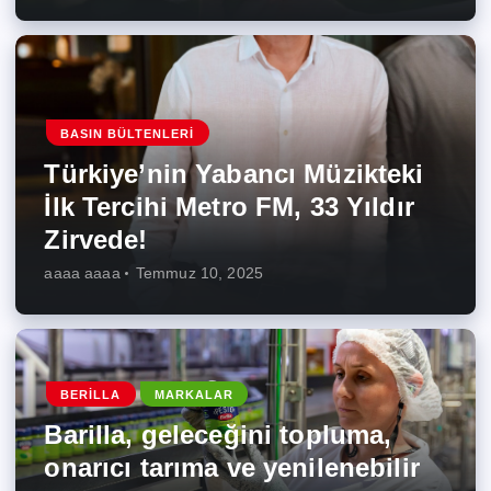
BASIN BÜLTENLERI
Türkiye’nin Yabancı Müzikteki
İlk Tercihi Metro FM, 33 Yıldır
Zirvede!
aaaa aaaa
Temmuz 10, 2025
BERILLA
MARKALAR
Barilla, geleceğini topluma,
onarıcı tarıma ve yenilenebilir