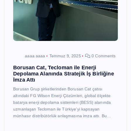
aaaa aaaa
Temmuz 9, 2025
0 Comments
Borusan Cat, Tecloman ile Enerji
Depolama Alanında Stratejik İş Birliğine
İmza Attı
Borusan Grup şirketlerinden Borusan Cat çatısı
altındaki FG Wilson Enerji Çözümleri, global ölçekte
batarya enerji depolama sistemleri (BESS) alanında
uzmanlaşan Tecloman ile Türkiye’yi kapsayan
münhasır distribütörlük anlaşmasına imza attı. Bu…