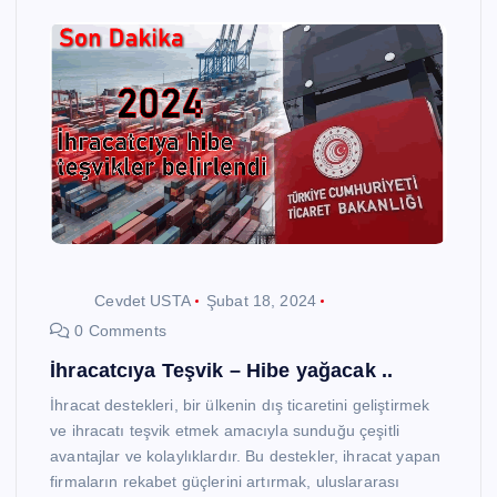
Cevdet USTA
Şubat 18, 2024
0 Comments
İhracatcıya Teşvik – Hibe yağacak ..
İhracat destekleri, bir ülkenin dış ticaretini geliştirmek
ve ihracatı teşvik etmek amacıyla sunduğu çeşitli
avantajlar ve kolaylıklardır. Bu destekler, ihracat yapan
firmaların rekabet güçlerini artırmak, uluslararası