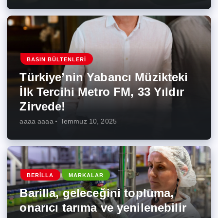
BASIN BÜLTENLERI
Türkiye’nin Yabancı Müzikteki
İlk Tercihi Metro FM, 33 Yıldır
Zirvede!
aaaa aaaa
Temmuz 10, 2025
BERILLA
MARKALAR
Barilla, geleceğini topluma,
onarıcı tarıma ve yenilenebilir