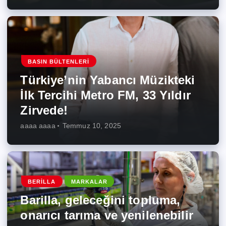
BASIN BÜLTENLERI
Türkiye’nin Yabancı Müzikteki
İlk Tercihi Metro FM, 33 Yıldır
Zirvede!
aaaa aaaa
Temmuz 10, 2025
BERILLA
MARKALAR
Barilla, geleceğini topluma,
onarıcı tarıma ve yenilenebilir