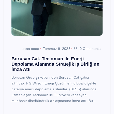
aaaa aaaa
Temmuz 9, 2025
0 Comments
Borusan Cat, Tecloman ile Enerji
Depolama Alanında Stratejik İş Birliğine
İmza Attı
Borusan Grup şirketlerinden Borusan Cat çatısı
altındaki FG Wilson Enerji Çözümleri, global ölçekte
batarya enerji depolama sistemleri (BESS) alanında
uzmanlaşan Tecloman ile Türkiye’yi kapsayan
münhasır distribütörlük anlaşmasına imza attı. Bu…