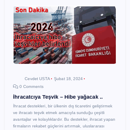
Cevdet USTA
Şubat 18, 2024
0 Comments
İhracatcıya Teşvik – Hibe yağacak ..
İhracat destekleri, bir ülkenin dış ticaretini geliştirmek
ve ihracatı teşvik etmek amacıyla sunduğu çeşitli
avantajlar ve kolaylıklardır. Bu destekler, ihracat yapan
firmaların rekabet güçlerini artırmak, uluslararası