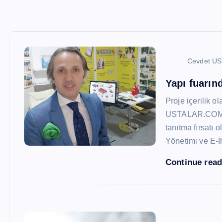
Cevdet U
Yapı fuarı
Proje içerilik o
USTALAR.COM, 47
tanıtma fırsatı 
Yönetimi ve E-İ
Continue rea