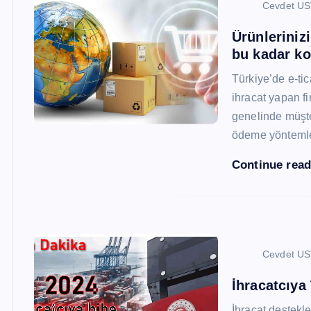
Cevdet U
Ürünleriniz
bu kadar ko
Türkiye’de e-ti
ihracat yapan fi
genelinde müşter
ödeme yönteml
Continue rea
Cevdet U
İhracatcıya
İhracat destekler