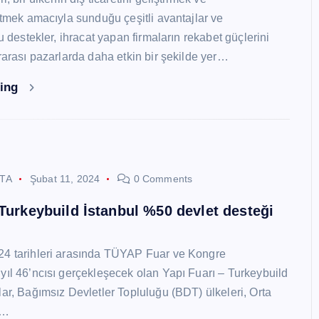
 etmek amacıyla sunduğu çeşitli avantajlar ve
Bu destekler, ihracat yapan firmaların rekabet güçlerini
ararası pazarlarda daha etkin bir şekilde yer…
ding
STA
Şubat 11, 2024
0 Comments
 Turkeybuild İstanbul %50 devlet desteği
24 tarihleri arasında TÜYAP Fuar ve Kongre
yıl 46’ncısı gerçekleşecek olan Yapı Fuarı – Turkeybuild
lar, Bağımsız Devletler Topluluğu (BDT) ülkeleri, Orta
y…