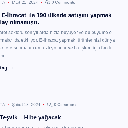
STA
Mart 21, 2024
0 Comments
i E-İhracat ile 190 ülkede satışını yapmak
lay olmamıştı.
caret sektörü son yıllarda hızla büyüyor ve bu büyüme e-
rmaları da etkiliyor. E-ihracat yapmak, ürünlerinizi dünya
ilere sunmanın en hızlı yoludur ve bu işlem için farklı
eri…
ding
STA
Şubat 18, 2024
0 Comments
 Teşvik – Hibe yağacak ..
i, bir ülkenin dış ticaretini geliştirmek ve