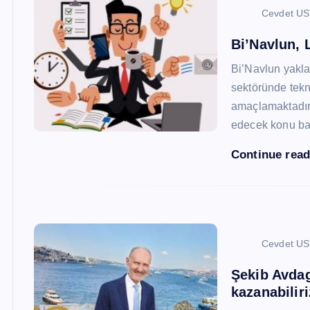
Cevdet U
Bi’Navlun, L
Bi’Navlun yaklaş
sektöründe tekn
amaçlamaktadır.
edecek konu baş
Continue rea
Cevdet U
Şekib Avdagi
kazanabiliri