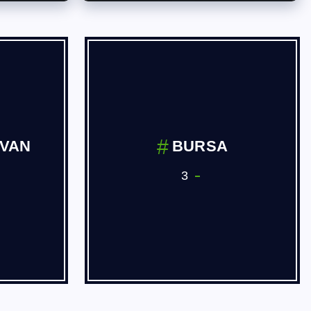
İVAN
BURSA
3