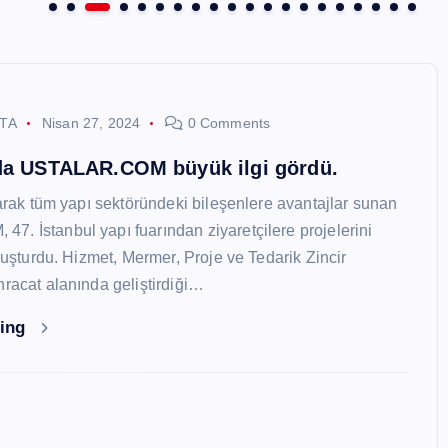
STA
Nisan 27, 2024
0 Comments
nda USTALAR.COM büyük ilgi gördü.
larak tüm yapı sektöründeki bileşenlere avantajlar sunan
. İstanbul yapı fuarından ziyaretçilere projelerini
oluşturdu. Hizmet, Mermer, Proje ve Tedarik Zincir
hracat alanında geliştirdiği…
ding