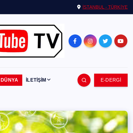
İSTANBUL - TÜRKİYE
DÜNYA
İLETİŞİM
E-DERGİ