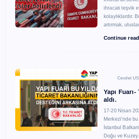
ihracatı teşvik
kolaylıklardır. 
artırmak, ulusl
Continue rea
Cevdet U
Yapı Fuarı-
aldı.
17-20 Nisan 20
Merkezi’nde bu 
İstanbul Balkan
Doğu ve Kuze