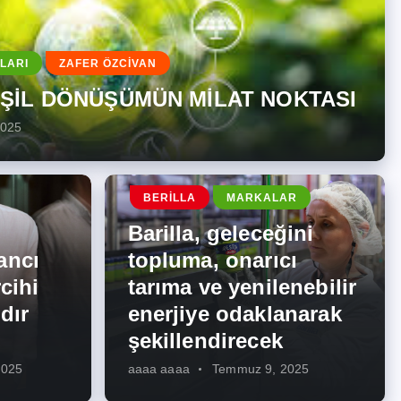
LARI
ZAFER ÖZCİVAN
EŞİL DÖNÜŞÜMÜN MİLAT NOKTASI
2025
BERILLA
MARKALAR
Barilla, geleceğini
ancı
topluma, onarıcı
cihi
tarıma ve yenilenebilir
dır
enerjiye odaklanarak
şekillendirecek
2025
aaaa aaaa
Temmuz 9, 2025