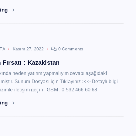
ding
STA
Kasım 27, 2022
0 Comments
 Fırsatı : Kazakistan
kında neden yatırım yapmalıyım cevabı aşağıdaki
miştir. Sunum Dosyası için Tıklayınız >>> Detaylı bilgi
izimle iletişim geçin . GSM : 0 532 466 60 68
ding