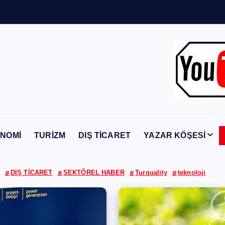
Y
a
b
a
n
c
ı
NOMİ
TURİZM
DIŞ TİCARET
YAZAR KÖŞESİ
DIŞ TİCARET
SEKTÖREL HABER
Turquality
teknoloji