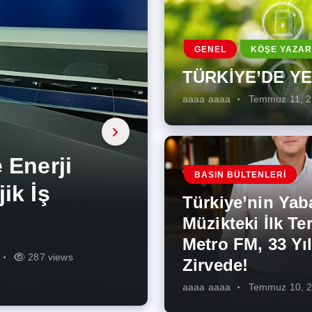
GENEL
KÖŞE YAZAR
TÜRKİYE’DE Y
aaaa aaaa
Temmuz 11, 
a, onarıcı
 Enerji
BASIN BÜLTENLERI
ÜŞÜMÜN
eki İlk
rjiye
ik İş
ilecek Kısa
ın Artması
Türkiye’nin Yab
r Zirvede!
ek
Müzikteki İlk Ter
Metro FM, 33 Yıl
r
r
275 views
287 views
227 views
262 views
344 views
273 views
Zirvede!
aaaa aaaa
Temmuz 10, 