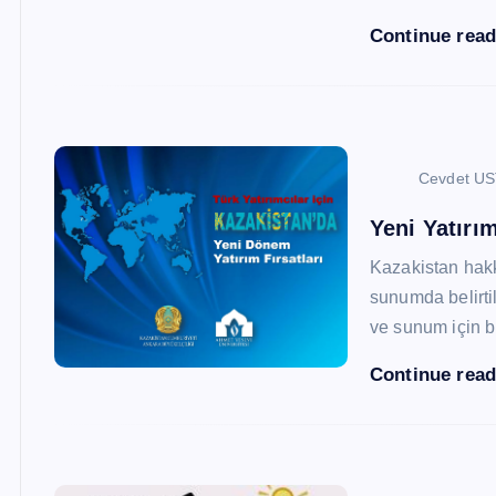
Continue rea
Cevdet U
Yeni Yatırım
Kazakistan hak
sunumda belirtil
ve sunum için b
Continue rea