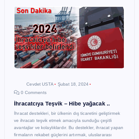
Cevdet USTA
Şubat 18, 2024
0 Comments
İhracatcıya Teşvik – Hibe yağacak ..
İhracat destekleri, bir ülkenin dış ticaretini geliştirmek
ve ihracatı teşvik etmek amacıyla sunduğu çeşitli
avantajlar ve kolaylıklardır. Bu destekler, ihracat yapan
firmaların rekabet güçlerini artırmak, uluslararası