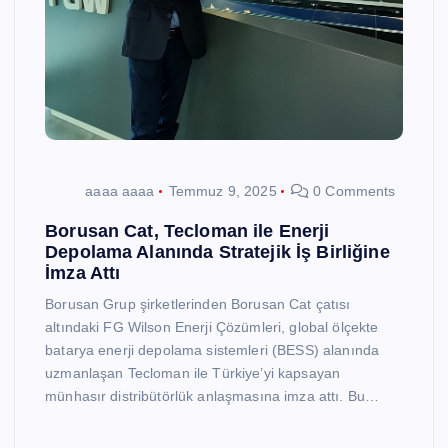
aaaa aaaa
Temmuz 9, 2025
0 Comments
Borusan Cat, Tecloman ile Enerji
Depolama Alanında Stratejik İş Birliğine
İmza Attı
Borusan Grup şirketlerinden Borusan Cat çatısı
altındaki FG Wilson Enerji Çözümleri, global ölçekte
batarya enerji depolama sistemleri (BESS) alanında
uzmanlaşan Tecloman ile Türkiye’yi kapsayan
münhasır distribütörlük anlaşmasına imza attı. Bu…