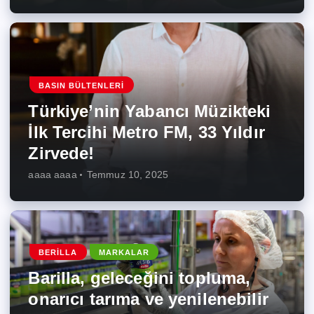
BASIN BÜLTENLERI
Türkiye’nin Yabancı Müzikteki
İlk Tercihi Metro FM, 33 Yıldır
Zirvede!
aaaa aaaa
Temmuz 10, 2025
BERILLA
MARKALAR
Barilla, geleceğini topluma,
onarıcı tarıma ve yenilenebilir