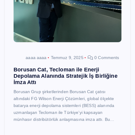
aaaa aaaa
Temmuz 9, 2025
0 Comments
Borusan Cat, Tecloman ile Enerji
Depolama Alanında Stratejik İş Birliğine
İmza Attı
Borusan Grup şirketlerinden Borusan Cat çatısı
altındaki FG Wilson Enerji Çözümleri, global ölçekte
batarya enerji depolama sistemleri (BESS) alanında
uzmanlaşan Tecloman ile Türkiye’yi kapsayan
münhasır distribütörlük anlaşmasına imza attı. Bu…