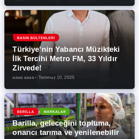
BASIN BÜLTENLERI
Türkiye’nin Yabancı Müzikteki
İlk Tercihi Metro FM, 33 Yıldır
Zirvede!
aaaa aaaa
Temmuz 10, 2025
BERILLA
MARKALAR
Barilla, geleceğini topluma,
onarıcı tarıma ve yenilenebilir