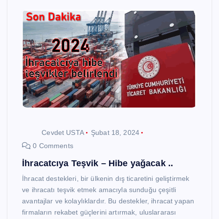
Cevdet USTA
Şubat 18, 2024
0 Comments
İhracatcıya Teşvik – Hibe yağacak ..
İhracat destekleri, bir ülkenin dış ticaretini geliştirmek
ve ihracatı teşvik etmek amacıyla sunduğu çeşitli
avantajlar ve kolaylıklardır. Bu destekler, ihracat yapan
firmaların rekabet güçlerini artırmak, uluslararası