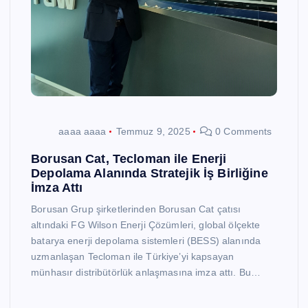
aaaa aaaa
Temmuz 9, 2025
0 Comments
Borusan Cat, Tecloman ile Enerji
Depolama Alanında Stratejik İş Birliğine
İmza Attı
Borusan Grup şirketlerinden Borusan Cat çatısı
altındaki FG Wilson Enerji Çözümleri, global ölçekte
batarya enerji depolama sistemleri (BESS) alanında
uzmanlaşan Tecloman ile Türkiye’yi kapsayan
münhasır distribütörlük anlaşmasına imza attı. Bu…