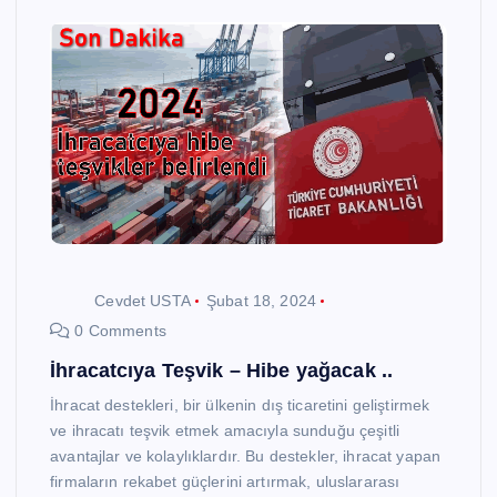
Cevdet USTA
Şubat 18, 2024
0 Comments
İhracatcıya Teşvik – Hibe yağacak ..
İhracat destekleri, bir ülkenin dış ticaretini geliştirmek
ve ihracatı teşvik etmek amacıyla sunduğu çeşitli
avantajlar ve kolaylıklardır. Bu destekler, ihracat yapan
firmaların rekabet güçlerini artırmak, uluslararası