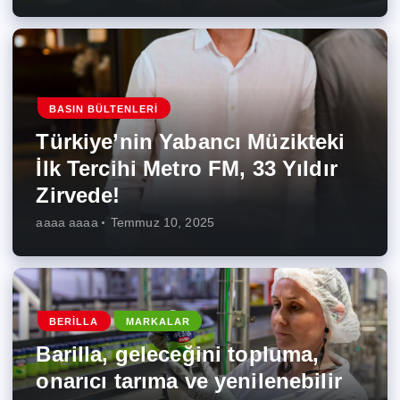
BASIN BÜLTENLERI
Türkiye’nin Yabancı Müzikteki
İlk Tercihi Metro FM, 33 Yıldır
Zirvede!
aaaa aaaa
Temmuz 10, 2025
BERILLA
MARKALAR
Barilla, geleceğini topluma,
onarıcı tarıma ve yenilenebilir