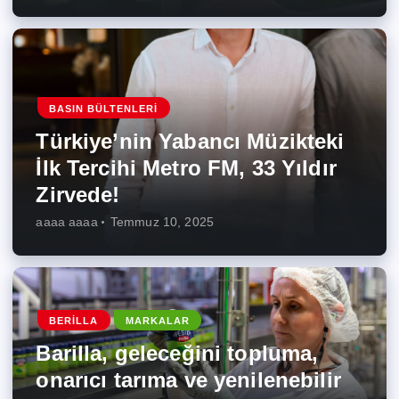
BASIN BÜLTENLERI
Türkiye’nin Yabancı Müzikteki
İlk Tercihi Metro FM, 33 Yıldır
Zirvede!
aaaa aaaa
Temmuz 10, 2025
BERILLA
MARKALAR
Barilla, geleceğini topluma,
onarıcı tarıma ve yenilenebilir