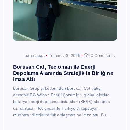
aaaa aaaa
Temmuz 9, 2025
0 Comments
Borusan Cat, Tecloman ile Enerji
Depolama Alanında Stratejik İş Birliğine
İmza Attı
Borusan Grup şirketlerinden Borusan Cat çatısı
altındaki FG Wilson Enerji Çözümleri, global ölçekte
batarya enerji depolama sistemleri (BESS) alanında
uzmanlaşan Tecloman ile Türkiye’yi kapsayan
münhasır distribütörlük anlaşmasına imza attı. Bu…