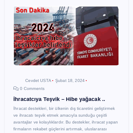
Cevdet USTA
Şubat 18, 2024
0 Comments
İhracatcıya Teşvik – Hibe yağacak ..
İhracat destekleri, bir ülkenin dış ticaretini geliştirmek
ve ihracatı teşvik etmek amacıyla sunduğu çeşitli
avantajlar ve kolaylıklardır. Bu destekler, ihracat yapan
firmaların rekabet güçlerini artırmak, uluslararası