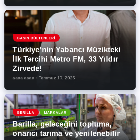
BASIN BÜLTENLERI
Türkiye’nin Yabancı Müzikteki
İlk Tercihi Metro FM, 33 Yıldır
Zirvede!
aaaa aaaa
Temmuz 10, 2025
BERILLA
MARKALAR
Barilla, geleceğini topluma,
onarıcı tarıma ve yenilenebilir