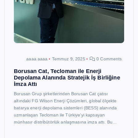
aaaa aaaa
Temmuz 9, 2025
0 Comments
Borusan Cat, Tecloman ile Enerji
Depolama Alanında Stratejik İş Birliğine
İmza Attı
Borusan Grup şirketlerinden Borusan Cat çatısı
altındaki FG Wilson Enerji Çözümleri, global ölçekte
batarya enerji depolama sistemleri (BESS) alanında
uzmanlaşan Tecloman ile Türkiye’yi kapsayan
münhasır distribütörlük anlaşmasına imza attı. Bu…