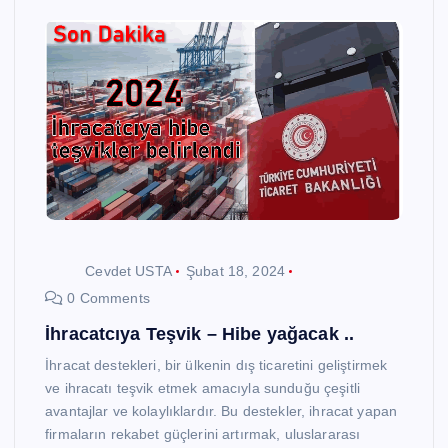
Cevdet USTA
Şubat 18, 2024
0 Comments
İhracatcıya Teşvik – Hibe yağacak ..
İhracat destekleri, bir ülkenin dış ticaretini geliştirmek
ve ihracatı teşvik etmek amacıyla sunduğu çeşitli
avantajlar ve kolaylıklardır. Bu destekler, ihracat yapan
firmaların rekabet güçlerini artırmak, uluslararası