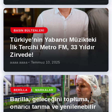
BASIN BÜLTENLERI
Türkiye’nin Yabancı Müzikteki
İlk Tercihi Metro FM, 33 Yıldır
Zirvede!
aaaa aaaa
Temmuz 10, 2025
BERILLA
MARKALAR
Barilla, geleceğini topluma,
onarıcı tarıma ve yenilenebilir