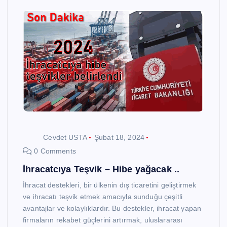
Cevdet USTA
Şubat 18, 2024
0 Comments
İhracatcıya Teşvik – Hibe yağacak ..
İhracat destekleri, bir ülkenin dış ticaretini geliştirmek
ve ihracatı teşvik etmek amacıyla sunduğu çeşitli
avantajlar ve kolaylıklardır. Bu destekler, ihracat yapan
firmaların rekabet güçlerini artırmak, uluslararası