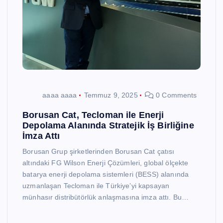
aaaa aaaa
Temmuz 9, 2025
0 Comments
Borusan Cat, Tecloman ile Enerji
Depolama Alanında Stratejik İş Birliğine
İmza Attı
Borusan Grup şirketlerinden Borusan Cat çatısı
altındaki FG Wilson Enerji Çözümleri, global ölçekte
batarya enerji depolama sistemleri (BESS) alanında
uzmanlaşan Tecloman ile Türkiye’yi kapsayan
münhasır distribütörlük anlaşmasına imza attı. Bu…