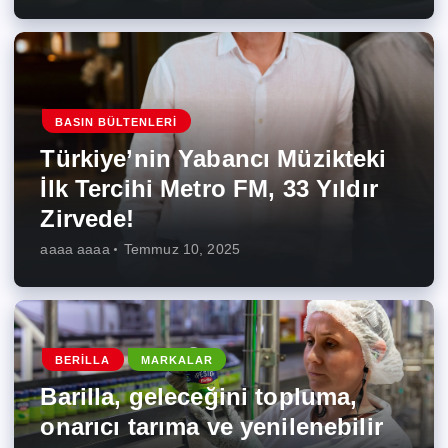
BASIN BÜLTENLERI
Türkiye’nin Yabancı Müzikteki
İlk Tercihi Metro FM, 33 Yıldır
Zirvede!
aaaa aaaa
Temmuz 10, 2025
BERILLA
MARKALAR
Barilla, geleceğini topluma,
onarıcı tarıma ve yenilenebilir