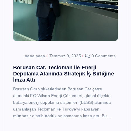
aaaa aaaa
Temmuz 9, 2025
0 Comments
Borusan Cat, Tecloman ile Enerji
Depolama Alanında Stratejik İş Birliğine
İmza Attı
Borusan Grup şirketlerinden Borusan Cat çatısı
altındaki FG Wilson Enerji Çözümleri, global ölçekte
batarya enerji depolama sistemleri (BESS) alanında
uzmanlaşan Tecloman ile Türkiye’yi kapsayan
münhasır distribütörlük anlaşmasına imza attı. Bu…