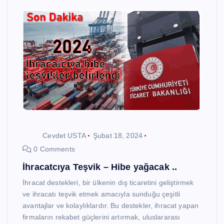
Cevdet USTA
Şubat 18, 2024
0 Comments
İhracatcıya Teşvik – Hibe yağacak ..
İhracat destekleri, bir ülkenin dış ticaretini geliştirmek
ve ihracatı teşvik etmek amacıyla sunduğu çeşitli
avantajlar ve kolaylıklardır. Bu destekler, ihracat yapan
firmaların rekabet güçlerini artırmak, uluslararası