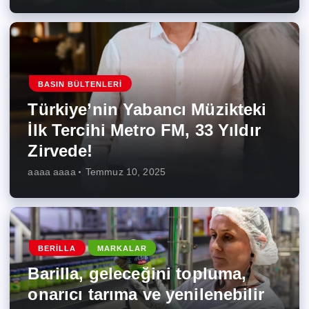
BASIN BÜLTENLERI
Türkiye’nin Yabancı Müzikteki
İlk Tercihi Metro FM, 33 Yıldır
Zirvede!
aaaa aaaa
Temmuz 10, 2025
BERILLA
MARKALAR
Barilla, geleceğini topluma,
onarıcı tarıma ve yenilenebilir