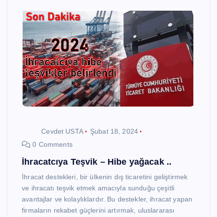
Cevdet USTA
Şubat 18, 2024
0 Comments
İhracatcıya Teşvik – Hibe yağacak ..
İhracat destekleri, bir ülkenin dış ticaretini geliştirmek
ve ihracatı teşvik etmek amacıyla sunduğu çeşitli
avantajlar ve kolaylıklardır. Bu destekler, ihracat yapan
firmaların rekabet güçlerini artırmak, uluslararası