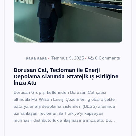
aaaa aaaa
Temmuz 9, 2025
0 Comments
Borusan Cat, Tecloman ile Enerji
Depolama Alanında Stratejik İş Birliğine
İmza Attı
Borusan Grup şirketlerinden Borusan Cat çatısı
altındaki FG Wilson Enerji Çözümleri, global ölçekte
batarya enerji depolama sistemleri (BESS) alanında
uzmanlaşan Tecloman ile Türkiye’yi kapsayan
münhasır distribütörlük anlaşmasına imza attı. Bu…