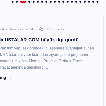
STA
Nisan 27, 2024
0 Comments
nda USTALAR.COM büyük ilgi gördü.
larak tüm yapı sektöründeki bileşenlere avantajlar sunan
. İstanbul yapı fuarından ziyaretçilere projelerini
oluşturdu. Hizmet, Mermer, Proje ve Tedarik Zincir
hracat alanında geliştirdiği…
ding