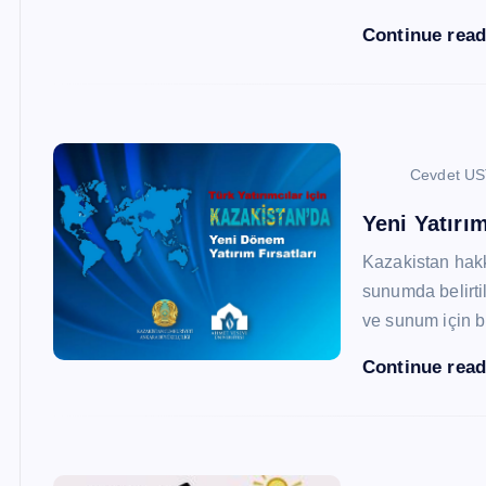
Continue rea
Cevdet U
Yeni Yatırım
Kazakistan hak
sunumda belirtil
ve sunum için b
Continue rea