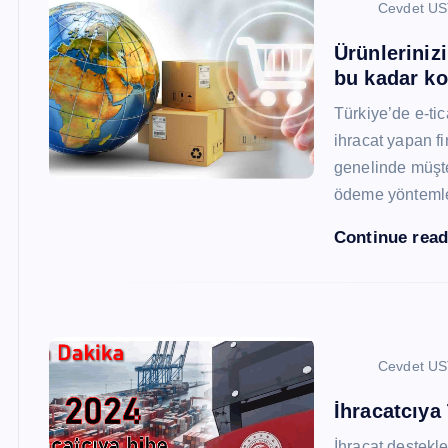
Cevdet U
Ürünleriniz
bu kadar ko
Türkiye’de e-ti
ihracat yapan fi
genelinde müşter
ödeme yönteml
Continue rea
Cevdet U
İhracatcıya
İhracat destekler