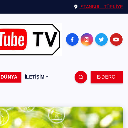
İSTANBUL - TÜRKİYE
DÜNYA
İLETİŞİM
E-DERGİ