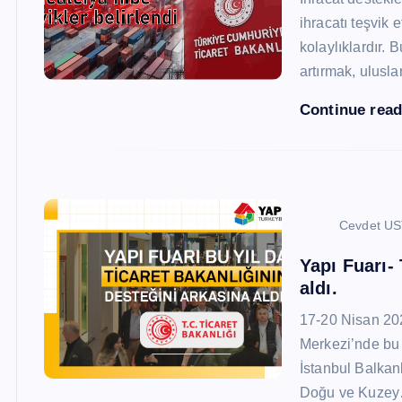
ihracatı teşvik
kolaylıklardır. 
artırmak, ulusl
Continue rea
Cevdet U
Yapı Fuarı-
aldı.
17-20 Nisan 20
Merkezi’nde bu 
İstanbul Balkan
Doğu ve Kuze