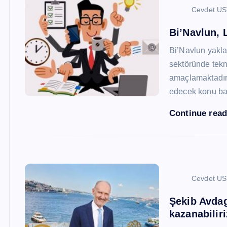
Cevdet U
Bi’Navlun, L
Bi’Navlun yaklaş
sektöründe tekn
amaçlamaktadır.
edecek konu baş
Continue rea
Cevdet U
Şekib Avdagi
kazanabiliri