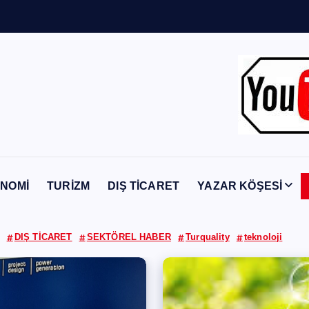
Y
a
b
a
n
c
NOMİ
TURİZM
DIŞ TİCARET
YAZAR KÖŞESİ
DIŞ TİCARET
SEKTÖREL HABER
Turquality
teknoloji