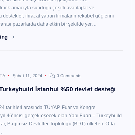
 etmek amacıyla sunduğu çeşitli avantajlar ve
Bu destekler, ihracat yapan firmaların rekabet güçlerini
ararası pazarlarda daha etkin bir şekilde yer…
ding
STA
Şubat 11, 2024
0 Comments
 Turkeybuild İstanbul %50 devlet desteği
24 tarihleri arasında TÜYAP Fuar ve Kongre
yıl 46’ncısı gerçekleşecek olan Yapı Fuarı – Turkeybuild
lar, Bağımsız Devletler Topluluğu (BDT) ülkeleri, Orta
y…