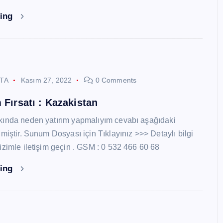
ding
STA
Kasım 27, 2022
0 Comments
 Fırsatı : Kazakistan
kında neden yatırım yapmalıyım cevabı aşağıdaki
miştir. Sunum Dosyası için Tıklayınız >>> Detaylı bilgi
izimle iletişim geçin . GSM : 0 532 466 60 68
ding