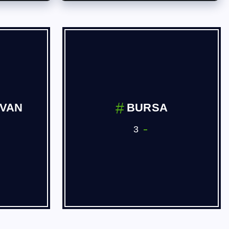
İVAN
BURSA
3