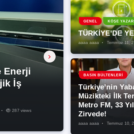
GENEL
KÖŞE YAZAR
TÜRKİYE’DE Y
aaaa aaaa
Temmuz 11, 
a, onarıcı
 Enerji
BASIN BÜLTENLERI
ÜŞÜMÜN
eki İlk
rjiye
ik İş
ilecek Kısa
ın Artması
Türkiye’nin Yab
r Zirvede!
ek
Müzikteki İlk Ter
Metro FM, 33 Yıl
r
r
275 views
287 views
227 views
262 views
344 views
273 views
Zirvede!
aaaa aaaa
Temmuz 10, 