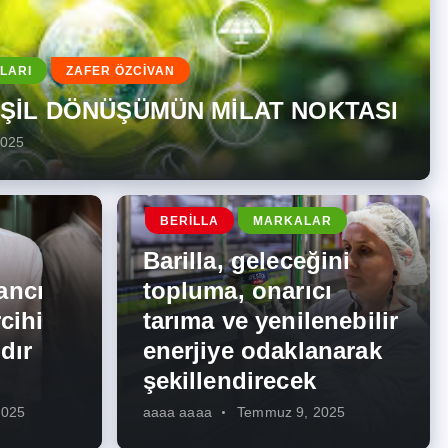
LARI
ZAFER ÖZCİVAN
EŞİL DÖNÜŞÜMÜN MİLAT NOKTASI
2025
BERILLA
MARKALAR
Barilla, geleceğini
ancı
topluma, onarıcı
cihi
tarıma ve yenilenebilir
dır
enerjiye odaklanarak
şekillendirecek
2025
aaaa aaaa
Temmuz 9, 2025