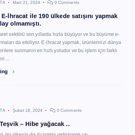
STA
Mart 21, 2024
0 Comments
i E-İhracat ile 190 ülkede satışını yapmak
lay olmamıştı.
caret sektörü son yıllarda hızla büyüyor ve bu büyüme e-
rmaları da etkiliyor. E-ihracat yapmak, ürünlerinizi dünya
ilere sunmanın en hızlı yoludur ve bu işlem için farklı
eri…
ding
STA
Şubat 18, 2024
0 Comments
 Teşvik – Hibe yağacak ..
i, bir ülkenin dış ticaretini geliştirmek ve