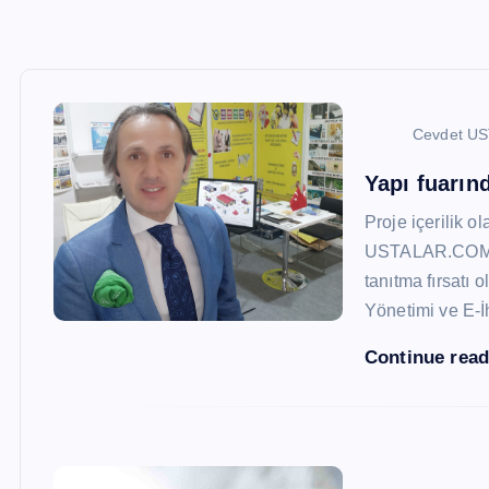
Cevdet U
Yapı fuarı
Proje içerilik o
USTALAR.COM, 47
tanıtma fırsatı 
Yönetimi ve E-İ
Continue rea