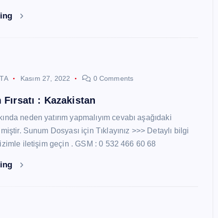
ding
STA
Kasım 27, 2022
0 Comments
 Fırsatı : Kazakistan
kında neden yatırım yapmalıyım cevabı aşağıdaki
miştir. Sunum Dosyası için Tıklayınız >>> Detaylı bilgi
izimle iletişim geçin . GSM : 0 532 466 60 68
ding