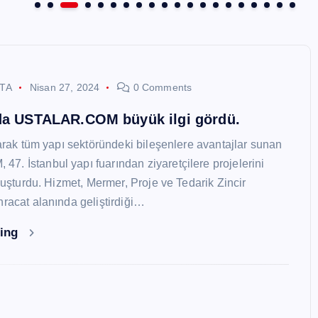
STA
Nisan 27, 2024
0 Comments
nda USTALAR.COM büyük ilgi gördü.
larak tüm yapı sektöründeki bileşenlere avantajlar sunan
. İstanbul yapı fuarından ziyaretçilere projelerini
oluşturdu. Hizmet, Mermer, Proje ve Tedarik Zincir
hracat alanında geliştirdiği…
ding