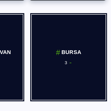
 ve
Dernekler
ve Yan
3