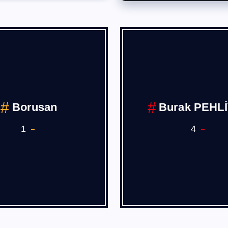
Deniz,Hava
COVİD 19
Demiryolu Ana 
Sanayii
7
1