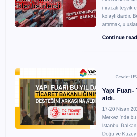
ihracatı teşvik
kolaylıklardır. 
artırmak, ulusl
Continue rea
Cevdet U
Yapı Fuarı-
aldı.
17-20 Nisan 20
Merkezi’nde bu 
İstanbul Balkan
Doğu ve Kuze