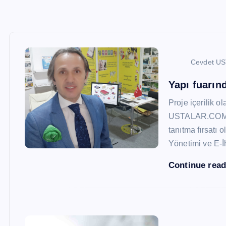
Cevdet U
Yapı fuarı
Proje içerilik o
USTALAR.COM, 47
tanıtma fırsatı 
Yönetimi ve E-İ
Continue rea