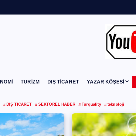
Y
a
b
a
n
c
NOMİ
TURİZM
DIŞ TİCARET
YAZAR KÖŞESİ
DIŞ TİCARET
SEKTÖREL HABER
Turquality
teknoloji