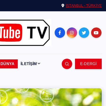
İSTANBUL - TÜRKİYE
DÜNYA
İLETİŞİM
E-DERGİ