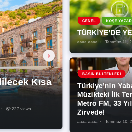
GENEL
KÖŞE YAZAR
TÜRKİYE’DE Y
aaaa aaaa
Temmuz 11, 
a, onarıcı
 Enerji
BASIN BÜLTENLERI
ÜŞÜMÜN
eki İlk
rjiye
ik İş
ilecek Kısa
ın Artması
Türkiye’nin Yab
r Zirvede!
ek
Müzikteki İlk Ter
Metro FM, 33 Yıl
r
r
275 views
287 views
227 views
262 views
345 views
274 views
Zirvede!
aaaa aaaa
Temmuz 10, 