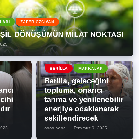
LARI
ZAFER ÖZCİVAN
EŞİL DÖNÜŞÜMÜN MİLAT NOKTASI
2025
BERILLA
MARKALAR
Barilla, geleceğini
ancı
topluma, onarıcı
cihi
tarıma ve yenilenebilir
dır
enerjiye odaklanarak
şekillendirecek
2025
aaaa aaaa
Temmuz 9, 2025