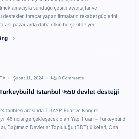
 etmek amacıyla sunduğu çeşitli avantajlar ve
Bu destekler, ihracat yapan firmaların rekabet güçlerini
ararası pazarlarda daha etkin bir şekilde yer…
ding
STA
Şubat 11, 2024
0 Comments
 Turkeybuild İstanbul %50 devlet desteği
24 tarihleri arasında TÜYAP Fuar ve Kongre
yıl 46’ncısı gerçekleşecek olan Yapı Fuarı – Turkeybuild
lar, Bağımsız Devletler Topluluğu (BDT) ülkeleri, Orta
y…