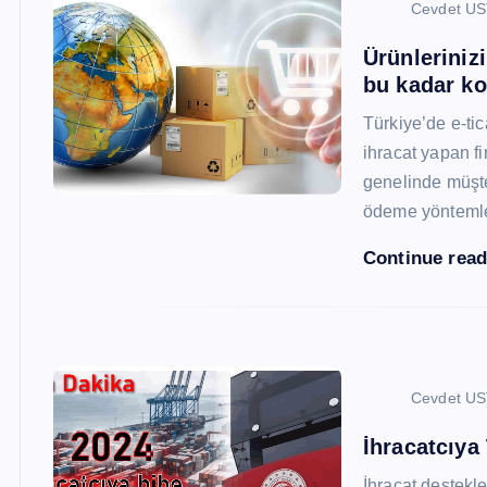
Cevdet U
Ürünleriniz
bu kadar ko
Türkiye’de e-ti
ihracat yapan fi
genelinde müşter
ödeme yönteml
Continue rea
Cevdet U
İhracatcıya
İhracat destekler