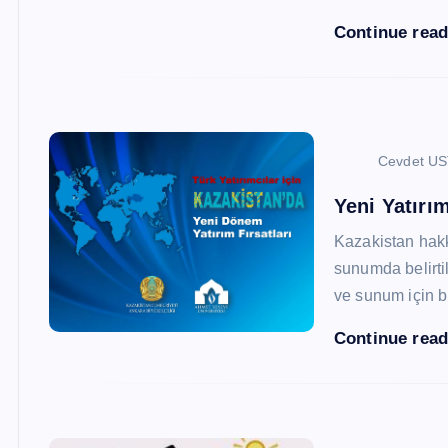
Continue rea
Cevdet U
Yeni Yatırım
Kazakistan hak
sunumda belirtil
ve sunum için b
Continue rea