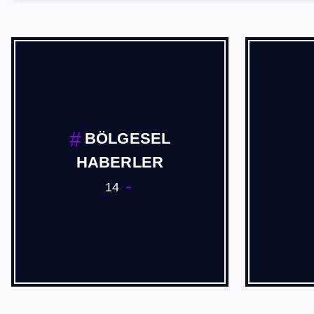
Cevdet Akif USTA
2