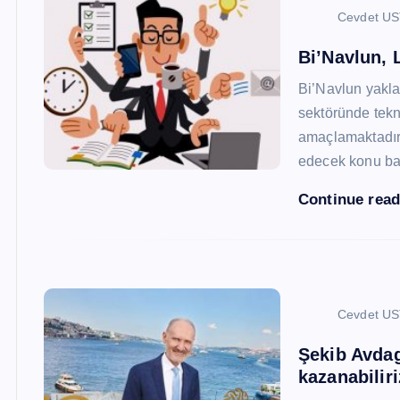
Cevdet U
Bi’Navlun, L
Bi’Navlun yaklaş
sektöründe tekn
amaçlamaktadır.
edecek konu baş
Continue rea
Cevdet U
Şekib Avdagi
kazanabiliri