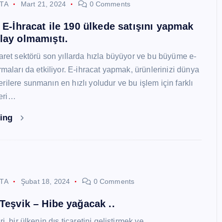
STA
Mart 21, 2024
0 Comments
i E-İhracat ile 190 ülkede satışını yapmak
lay olmamıştı.
caret sektörü son yıllarda hızla büyüyor ve bu büyüme e-
rmaları da etkiliyor. E-ihracat yapmak, ürünlerinizi dünya
ilere sunmanın en hızlı yoludur ve bu işlem için farklı
eri…
ding
STA
Şubat 18, 2024
0 Comments
 Teşvik – Hibe yağacak ..
i, bir ülkenin dış ticaretini geliştirmek ve