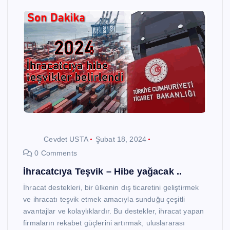
Cevdet USTA
Şubat 18, 2024
0 Comments
İhracatcıya Teşvik – Hibe yağacak ..
İhracat destekleri, bir ülkenin dış ticaretini geliştirmek
ve ihracatı teşvik etmek amacıyla sunduğu çeşitli
avantajlar ve kolaylıklardır. Bu destekler, ihracat yapan
firmaların rekabet güçlerini artırmak, uluslararası