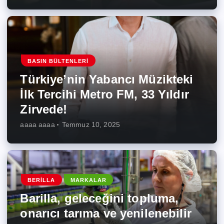
BASIN BÜLTENLERI
Türkiye’nin Yabancı Müzikteki
İlk Tercihi Metro FM, 33 Yıldır
Zirvede!
aaaa aaaa
Temmuz 10, 2025
BERILLA
MARKALAR
Barilla, geleceğini topluma,
onarıcı tarıma ve yenilenebilir