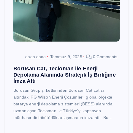
aaaa aaaa
Temmuz 9, 2025
0 Comments
Borusan Cat, Tecloman ile Enerji
Depolama Alanında Stratejik İş Birliğine
İmza Attı
Borusan Grup şirketlerinden Borusan Cat çatısı
altındaki FG Wilson Enerji Çözümleri, global ölçekte
batarya enerji depolama sistemleri (BESS) alanında
uzmanlaşan Tecloman ile Türkiye’yi kapsayan
münhasır distribütörlük anlaşmasına imza attı. Bu…