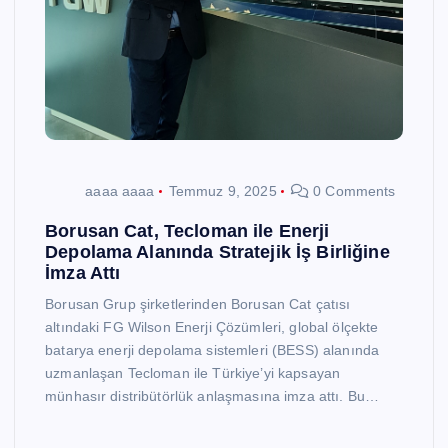
aaaa aaaa
Temmuz 9, 2025
0 Comments
Borusan Cat, Tecloman ile Enerji
Depolama Alanında Stratejik İş Birliğine
İmza Attı
Borusan Grup şirketlerinden Borusan Cat çatısı
altındaki FG Wilson Enerji Çözümleri, global ölçekte
batarya enerji depolama sistemleri (BESS) alanında
uzmanlaşan Tecloman ile Türkiye’yi kapsayan
münhasır distribütörlük anlaşmasına imza attı. Bu…