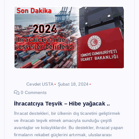
Cevdet USTA
Şubat 18, 2024
0 Comments
İhracatcıya Teşvik – Hibe yağacak ..
İhracat destekleri, bir ülkenin dış ticaretini geliştirmek
ve ihracatı teşvik etmek amacıyla sunduğu çeşitli
avantajlar ve kolaylıklardır. Bu destekler, ihracat yapan
firmaların rekabet güçlerini artırmak, uluslararası