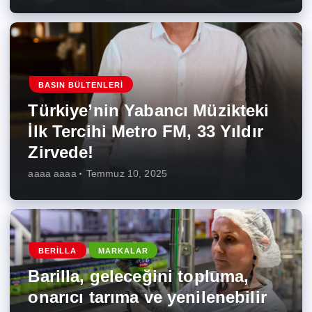
BASIN BÜLTENLERI
Türkiye’nin Yabancı Müzikteki
İlk Tercihi Metro FM, 33 Yıldır
Zirvede!
aaaa aaaa
Temmuz 10, 2025
BERILLA
MARKALAR
Barilla, geleceğini topluma,
onarıcı tarıma ve yenilenebilir