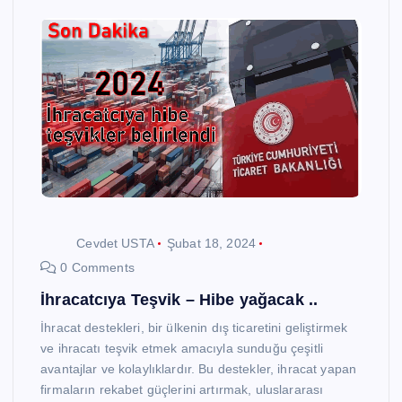
Cevdet USTA
Şubat 18, 2024
0 Comments
İhracatcıya Teşvik – Hibe yağacak ..
İhracat destekleri, bir ülkenin dış ticaretini geliştirmek
ve ihracatı teşvik etmek amacıyla sunduğu çeşitli
avantajlar ve kolaylıklardır. Bu destekler, ihracat yapan
firmaların rekabet güçlerini artırmak, uluslararası