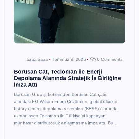
aaaa aaaa
Temmuz 9, 2025
0 Comments
Borusan Cat, Tecloman ile Enerji
Depolama Alanında Stratejik İş Birliğine
İmza Attı
Borusan Grup şirketlerinden Borusan Cat çatısı
altındaki FG Wilson Enerji Çözümleri, global ölçekte
batarya enerji depolama sistemleri (BESS) alanında
uzmanlaşan Tecloman ile Türkiye’yi kapsayan
münhasır distribütörlük anlaşmasına imza attı. Bu…