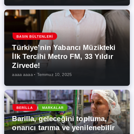
BASIN BÜLTENLERI
Türkiye’nin Yabancı Müzikteki
İlk Tercihi Metro FM, 33 Yıldır
Zirvede!
aaaa aaaa
Temmuz 10, 2025
BERILLA
MARKALAR
Barilla, geleceğini topluma,
onarıcı tarıma ve yenilenebilir