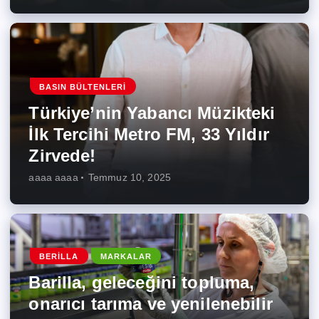
BASIN BÜLTENLERI
Türkiye’nin Yabancı Müzikteki
İlk Tercihi Metro FM, 33 Yıldır
Zirvede!
aaaa aaaa
Temmuz 10, 2025
BERILLA
MARKALAR
Barilla, geleceğini topluma,
onarıcı tarıma ve yenilenebilir