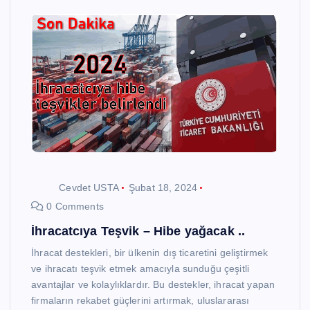
Cevdet USTA
Şubat 18, 2024
0 Comments
İhracatcıya Teşvik – Hibe yağacak ..
İhracat destekleri, bir ülkenin dış ticaretini geliştirmek
ve ihracatı teşvik etmek amacıyla sunduğu çeşitli
avantajlar ve kolaylıklardır. Bu destekler, ihracat yapan
firmaların rekabet güçlerini artırmak, uluslararası