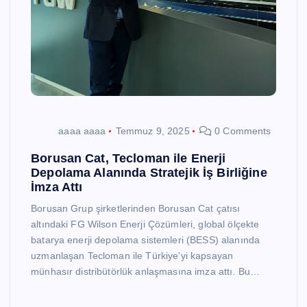
aaaa aaaa
Temmuz 9, 2025
0 Comments
Borusan Cat, Tecloman ile Enerji
Depolama Alanında Stratejik İş Birliğine
İmza Attı
Borusan Grup şirketlerinden Borusan Cat çatısı
altındaki FG Wilson Enerji Çözümleri, global ölçekte
batarya enerji depolama sistemleri (BESS) alanında
uzmanlaşan Tecloman ile Türkiye’yi kapsayan
münhasır distribütörlük anlaşmasına imza attı. Bu…