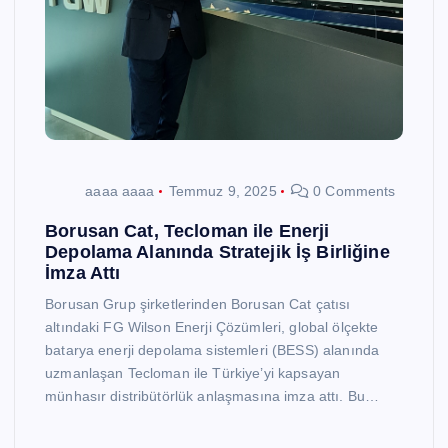
aaaa aaaa
Temmuz 9, 2025
0 Comments
Borusan Cat, Tecloman ile Enerji
Depolama Alanında Stratejik İş Birliğine
İmza Attı
Borusan Grup şirketlerinden Borusan Cat çatısı
altındaki FG Wilson Enerji Çözümleri, global ölçekte
batarya enerji depolama sistemleri (BESS) alanında
uzmanlaşan Tecloman ile Türkiye’yi kapsayan
münhasır distribütörlük anlaşmasına imza attı. Bu…