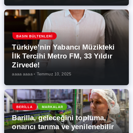
BASIN BÜLTENLERI
Türkiye’nin Yabancı Müzikteki
İlk Tercihi Metro FM, 33 Yıldır
Zirvede!
aaaa aaaa
Temmuz 10, 2025
BERILLA
MARKALAR
Barilla, geleceğini topluma,
onarıcı tarıma ve yenilenebilir