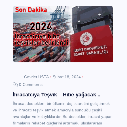
Cevdet USTA
Şubat 18, 2024
0 Comments
İhracatcıya Teşvik – Hibe yağacak ..
İhracat destekleri, bir ülkenin dış ticaretini geliştirmek
ve ihracatı teşvik etmek amacıyla sunduğu çeşitli
avantajlar ve kolaylıklardır. Bu destekler, ihracat yapan
firmaların rekabet güçlerini artırmak, uluslararası