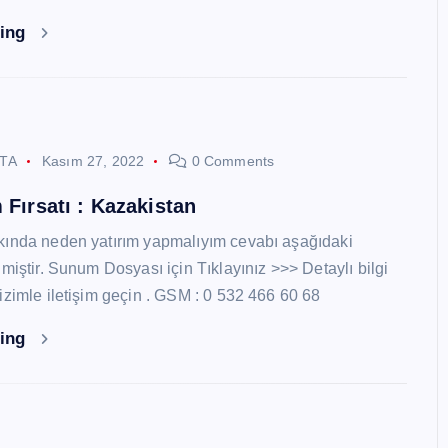
ding
STA
Kasım 27, 2022
0 Comments
 Fırsatı : Kazakistan
kında neden yatırım yapmalıyım cevabı aşağıdaki
miştir. Sunum Dosyası için Tıklayınız >>> Detaylı bilgi
izimle iletişim geçin . GSM : 0 532 466 60 68
ding