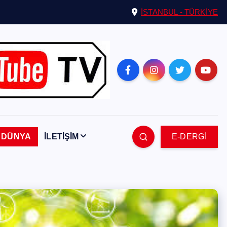
İSTANBUL - TÜRKİYE
DÜNYA
İLETİŞİM
E-DERGİ