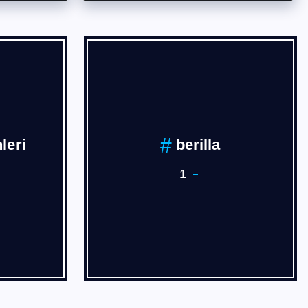
leri
berilla
1