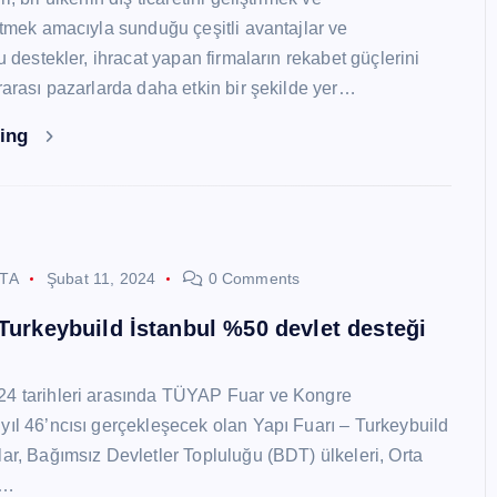
 etmek amacıyla sunduğu çeşitli avantajlar ve
Bu destekler, ihracat yapan firmaların rekabet güçlerini
ararası pazarlarda daha etkin bir şekilde yer…
ding
STA
Şubat 11, 2024
0 Comments
 Turkeybuild İstanbul %50 devlet desteği
24 tarihleri arasında TÜYAP Fuar ve Kongre
yıl 46’ncısı gerçekleşecek olan Yapı Fuarı – Turkeybuild
lar, Bağımsız Devletler Topluluğu (BDT) ülkeleri, Orta
y…