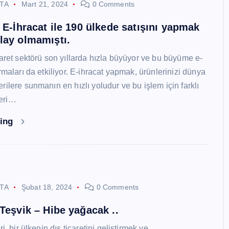
STA
Mart 21, 2024
0 Comments
i E-İhracat ile 190 ülkede satışını yapmak
lay olmamıştı.
caret sektörü son yıllarda hızla büyüyor ve bu büyüme e-
rmaları da etkiliyor. E-ihracat yapmak, ürünlerinizi dünya
ilere sunmanın en hızlı yoludur ve bu işlem için farklı
eri…
ding
STA
Şubat 18, 2024
0 Comments
 Teşvik – Hibe yağacak ..
i, bir ülkenin dış ticaretini geliştirmek ve