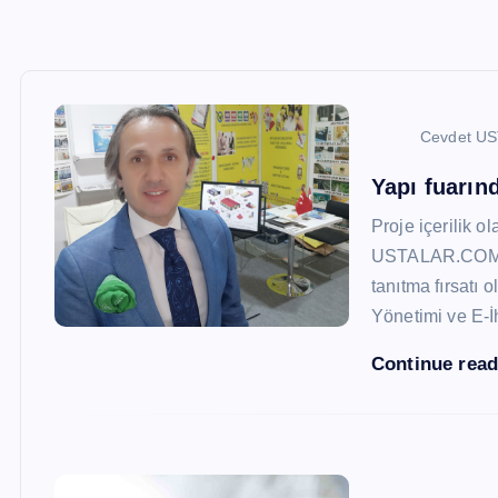
Cevdet U
Yapı fuarı
Proje içerilik o
USTALAR.COM, 47
tanıtma fırsatı 
Yönetimi ve E-İ
Continue rea