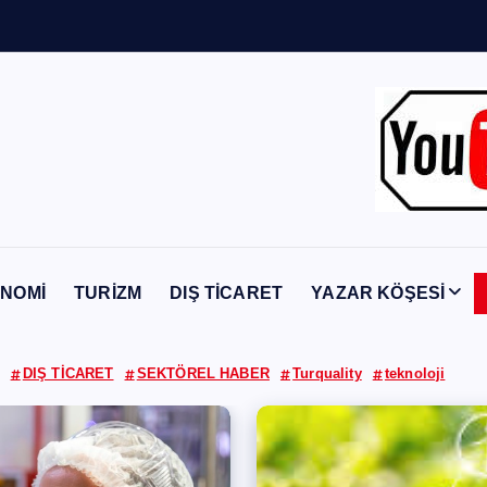
n
Y
a
b
a
n
c
NOMİ
TURİZM
DIŞ TİCARET
YAZAR KÖŞESİ
DIŞ TİCARET
SEKTÖREL HABER
Turquality
teknoloji