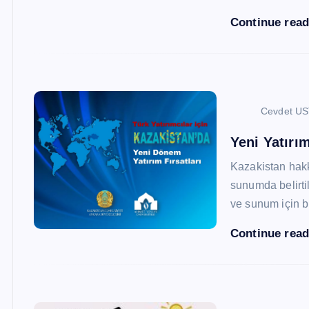
Continue rea
Cevdet U
Yeni Yatırım
Kazakistan hak
sunumda belirtil
ve sunum için b
Continue rea