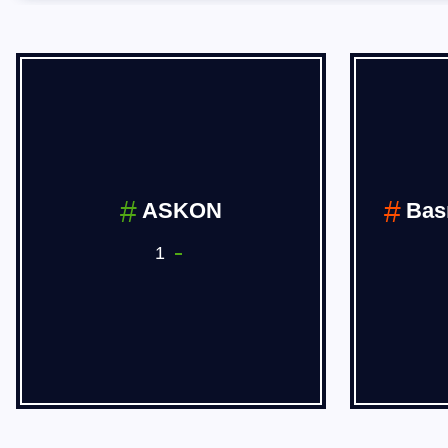
ASKON
Bas
1