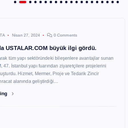
STA
Nisan 27, 2024
0 Comments
nda USTALAR.COM büyük ilgi gördü.
larak tüm yapı sektöründeki bileşenlere avantajlar sunan
. İstanbul yapı fuarından ziyaretçilere projelerini
oluşturdu. Hizmet, Mermer, Proje ve Tedarik Zincir
hracat alanında geliştirdiği…
ding