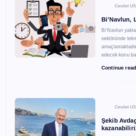
Cevdet U
Bi’Navlun, L
Bi’Navlun yaklaş
sektöründe tekn
amaçlamaktadır.
edecek konu baş
Continue rea
Cevdet U
Şekib Avdagi
kazanabiliri