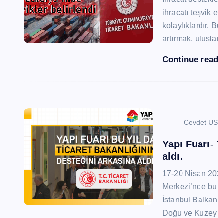
ihracatı teşvik
kolaylıklardır. 
artırmak, ulusl
Continue rea
Cevdet U
Yapı Fuarı-
aldı.
17-20 Nisan 20
Merkezi’nde bu 
İstanbul Balkan
Doğu ve Kuze