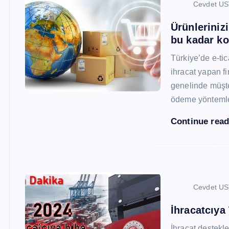
Cevdet U
Ürünleriniz
bu kadar ko
Türkiye’de e-ti
ihracat yapan fi
genelinde müşter
ödeme yönteml
Continue rea
Cevdet U
İhracatcıya
İhracat destekler