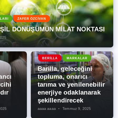
LARI
ZAFER ÖZCİVAN
EŞİL DÖNÜŞÜMÜN MİLAT NOKTASI
2025
BERILLA
MARKALAR
Barilla, geleceğini
ancı
topluma, onarıcı
cihi
tarıma ve yenilenebilir
dır
enerjiye odaklanarak
şekillendirecek
2025
aaaa aaaa
Temmuz 9, 2025