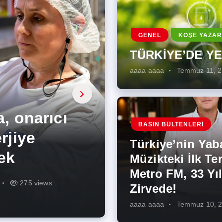
GENEL
KÖŞE YAZAR
TÜRKİYE’DE Y
aaaa aaaa
Temmuz 11, 
a, onarıcı
 Enerji
BASIN BÜLTENLERI
ÜŞÜMÜN
eki İlk
rjiye
ik İş
ilecek Kısa
ın Artması
Türkiye’nin Yab
r Zirvede!
ek
Müzikteki İlk Ter
Metro FM, 33 Yıl
r
r
275 views
287 views
227 views
262 views
344 views
273 views
Zirvede!
aaaa aaaa
Temmuz 10, 