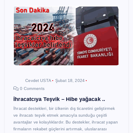
Cevdet USTA
Şubat 18, 2024
0 Comments
İhracatcıya Teşvik – Hibe yağacak ..
İhracat destekleri, bir ülkenin dış ticaretini geliştirmek
ve ihracatı teşvik etmek amacıyla sunduğu çeşitli
avantajlar ve kolaylıklardır. Bu destekler, ihracat yapan
firmaların rekabet güçlerini artırmak, uluslararası