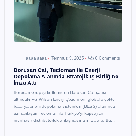
aaaa aaaa
Temmuz 9, 2025
0 Comments
Borusan Cat, Tecloman ile Enerji
Depolama Alanında Stratejik İş Birliğine
İmza Attı
Borusan Grup şirketlerinden Borusan Cat çatısı
altındaki FG Wilson Enerji Çözümleri, global ölçekte
batarya enerji depolama sistemleri (BESS) alanında
uzmanlaşan Tecloman ile Türkiye’yi kapsayan
münhasır distribütörlük anlaşmasına imza attı. Bu…