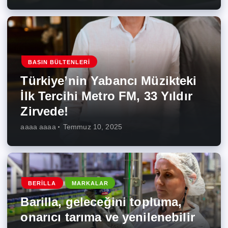
BASIN BÜLTENLERI
Türkiye’nin Yabancı Müzikteki
İlk Tercihi Metro FM, 33 Yıldır
Zirvede!
aaaa aaaa
Temmuz 10, 2025
BERILLA
MARKALAR
Barilla, geleceğini topluma,
onarıcı tarıma ve yenilenebilir