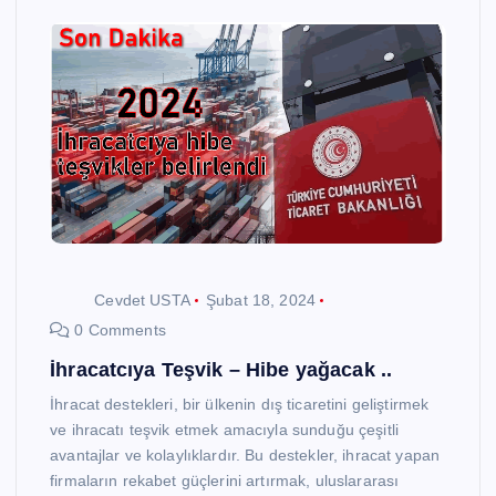
Cevdet USTA
Şubat 18, 2024
0 Comments
İhracatcıya Teşvik – Hibe yağacak ..
İhracat destekleri, bir ülkenin dış ticaretini geliştirmek
ve ihracatı teşvik etmek amacıyla sunduğu çeşitli
avantajlar ve kolaylıklardır. Bu destekler, ihracat yapan
firmaların rekabet güçlerini artırmak, uluslararası