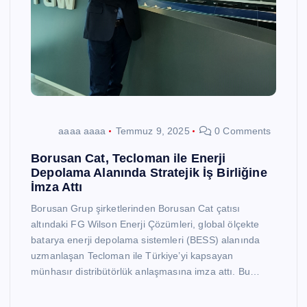
aaaa aaaa
Temmuz 9, 2025
0 Comments
Borusan Cat, Tecloman ile Enerji
Depolama Alanında Stratejik İş Birliğine
İmza Attı
Borusan Grup şirketlerinden Borusan Cat çatısı
altındaki FG Wilson Enerji Çözümleri, global ölçekte
batarya enerji depolama sistemleri (BESS) alanında
uzmanlaşan Tecloman ile Türkiye’yi kapsayan
münhasır distribütörlük anlaşmasına imza attı. Bu…