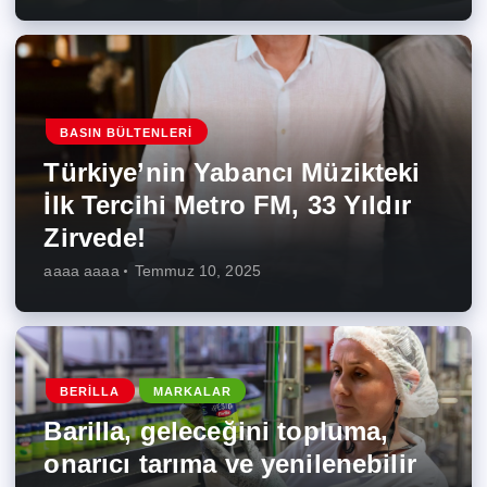
BASIN BÜLTENLERI
Türkiye’nin Yabancı Müzikteki
İlk Tercihi Metro FM, 33 Yıldır
Zirvede!
aaaa aaaa
Temmuz 10, 2025
BERILLA
MARKALAR
Barilla, geleceğini topluma,
onarıcı tarıma ve yenilenebilir