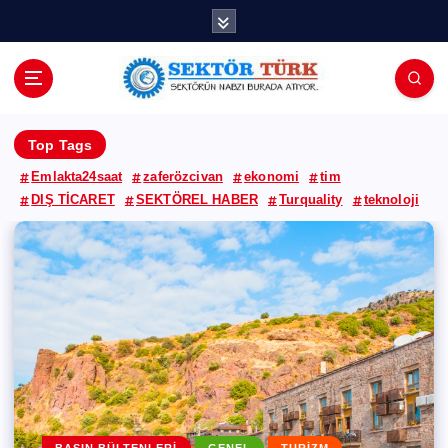
İ
ç
e
r
i
ğ
Top Tags
e
a
Emlakta24saat
zaferözcivan
ekonomi
tim
t
DIŞ TİCARET
SEKTÖREL HABER
Turquality
teknoloji
l
a
BERILLA
MARKALAR
GENEL
BASIN BÜLTENLERI
BORUSAN
GENEL
KÖŞE YAZARLARI
MARKALAR
ZAFER ÖZCİVAN
Barilla, geleceğini topluma,