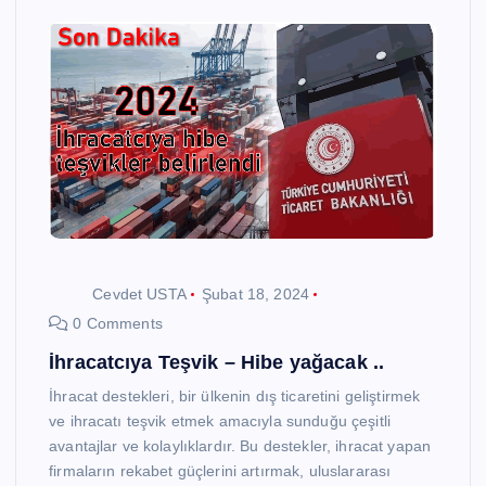
Cevdet USTA
Şubat 18, 2024
0 Comments
İhracatcıya Teşvik – Hibe yağacak ..
İhracat destekleri, bir ülkenin dış ticaretini geliştirmek
ve ihracatı teşvik etmek amacıyla sunduğu çeşitli
avantajlar ve kolaylıklardır. Bu destekler, ihracat yapan
firmaların rekabet güçlerini artırmak, uluslararası