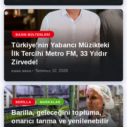
BASIN BÜLTENLERI
Türkiye’nin Yabancı Müzikteki
İlk Tercihi Metro FM, 33 Yıldır
Zirvede!
aaaa aaaa
Temmuz 10, 2025
BERILLA
MARKALAR
Barilla, geleceğini topluma,
onarıcı tarıma ve yenilenebilir