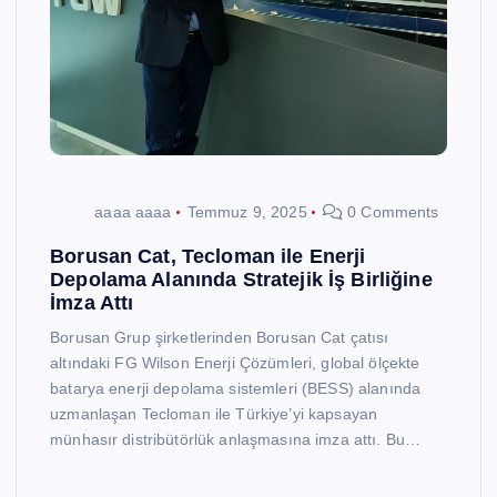
aaaa aaaa
Temmuz 9, 2025
0 Comments
Borusan Cat, Tecloman ile Enerji
Depolama Alanında Stratejik İş Birliğine
İmza Attı
Borusan Grup şirketlerinden Borusan Cat çatısı
altındaki FG Wilson Enerji Çözümleri, global ölçekte
batarya enerji depolama sistemleri (BESS) alanında
uzmanlaşan Tecloman ile Türkiye’yi kapsayan
münhasır distribütörlük anlaşmasına imza attı. Bu…