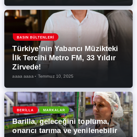
BASIN BÜLTENLERI
Türkiye’nin Yabancı Müzikteki
İlk Tercihi Metro FM, 33 Yıldır
Zirvede!
aaaa aaaa
Temmuz 10, 2025
BERILLA
MARKALAR
Barilla, geleceğini topluma,
onarıcı tarıma ve yenilenebilir