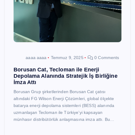
aaaa aaaa
Temmuz 9, 2025
0 Comments
Borusan Cat, Tecloman ile Enerji
Depolama Alanında Stratejik İş Birliğine
İmza Attı
Borusan Grup şirketlerinden Borusan Cat çatısı
altındaki FG Wilson Enerji Çözümleri, global ölçekte
batarya enerji depolama sistemleri (BESS) alanında
uzmanlaşan Tecloman ile Türkiye’yi kapsayan
münhasır distribütörlük anlaşmasına imza attı. Bu…