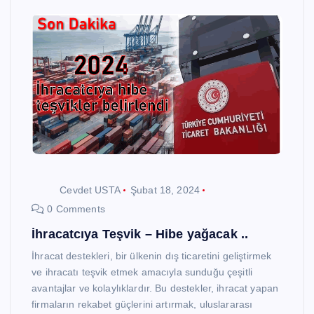
Cevdet USTA
Şubat 18, 2024
0 Comments
İhracatcıya Teşvik – Hibe yağacak ..
İhracat destekleri, bir ülkenin dış ticaretini geliştirmek
ve ihracatı teşvik etmek amacıyla sunduğu çeşitli
avantajlar ve kolaylıklardır. Bu destekler, ihracat yapan
firmaların rekabet güçlerini artırmak, uluslararası