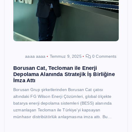
aaaa aaaa
Temmuz 9, 2025
0 Comments
Borusan Cat, Tecloman ile Enerji
Depolama Alanında Stratejik İş Birliğine
İmza Attı
Borusan Grup şirketlerinden Borusan Cat çatısı
altındaki FG Wilson Enerji Çözümleri, global ölçekte
batarya enerji depolama sistemleri (BESS) alanında
uzmanlaşan Tecloman ile Türkiye’yi kapsayan
münhasır distribütörlük anlaşmasına imza attı. Bu…