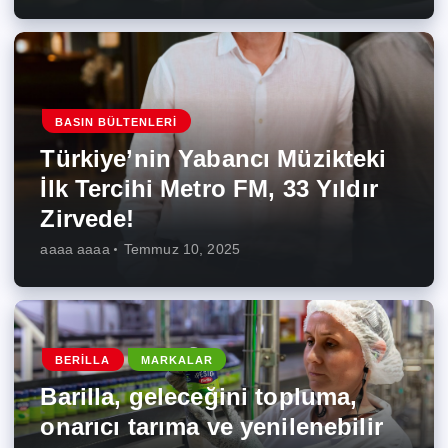
BASIN BÜLTENLERI
Türkiye’nin Yabancı Müzikteki
İlk Tercihi Metro FM, 33 Yıldır
Zirvede!
aaaa aaaa
Temmuz 10, 2025
BERILLA
MARKALAR
Barilla, geleceğini topluma,
onarıcı tarıma ve yenilenebilir