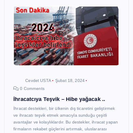
Cevdet USTA
Şubat 18, 2024
0 Comments
İhracatcıya Teşvik – Hibe yağacak ..
İhracat destekleri, bir ülkenin dış ticaretini geliştirmek
ve ihracatı teşvik etmek amacıyla sunduğu çeşitli
avantajlar ve kolaylıklardır. Bu destekler, ihracat yapan
firmaların rekabet güçlerini artırmak, uluslararası