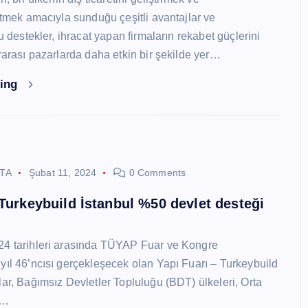
 etmek amacıyla sunduğu çeşitli avantajlar ve
Bu destekler, ihracat yapan firmaların rekabet güçlerini
ararası pazarlarda daha etkin bir şekilde yer…
ding
STA
Şubat 11, 2024
0 Comments
 Turkeybuild İstanbul %50 devlet desteği
24 tarihleri arasında TÜYAP Fuar ve Kongre
yıl 46’ncısı gerçekleşecek olan Yapı Fuarı – Turkeybuild
lar, Bağımsız Devletler Topluluğu (BDT) ülkeleri, Orta
y…