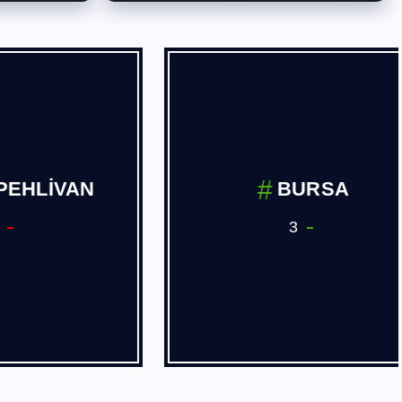
İVAN
BURSA
3