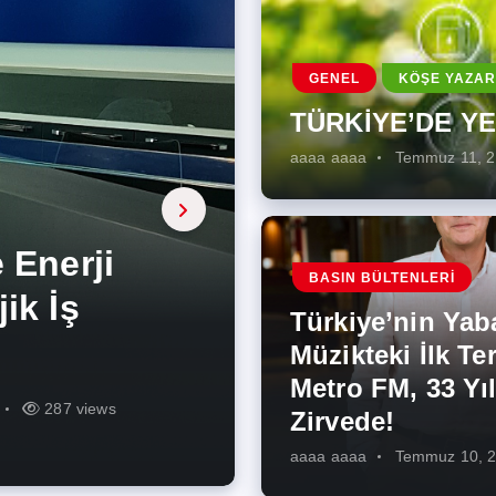
GENEL
KÖŞE YAZAR
TÜRKİYE’DE Y
aaaa aaaa
Temmuz 11, 
a, onarıcı
 Enerji
BASIN BÜLTENLERI
ÜŞÜMÜN
eki İlk
rjiye
ik İş
ilecek Kısa
ın Artması
Türkiye’nin Yab
r Zirvede!
ek
Müzikteki İlk Ter
Metro FM, 33 Yıl
r
r
275 views
287 views
227 views
262 views
345 views
274 views
Zirvede!
aaaa aaaa
Temmuz 10, 