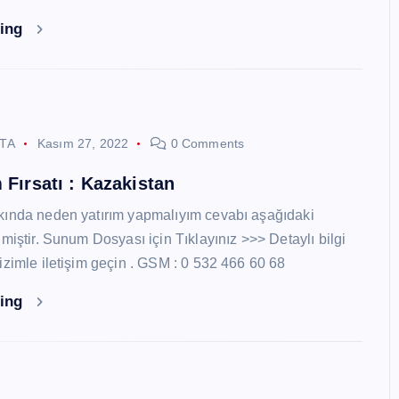
ding
STA
Kasım 27, 2022
0 Comments
 Fırsatı : Kazakistan
kında neden yatırım yapmalıyım cevabı aşağıdaki
miştir. Sunum Dosyası için Tıklayınız >>> Detaylı bilgi
izimle iletişim geçin . GSM : 0 532 466 60 68
ding