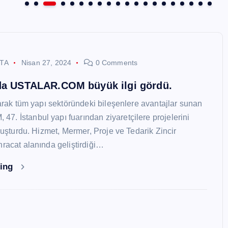
STA
Nisan 27, 2024
0 Comments
nda USTALAR.COM büyük ilgi gördü.
larak tüm yapı sektöründeki bileşenlere avantajlar sunan
. İstanbul yapı fuarından ziyaretçilere projelerini
oluşturdu. Hizmet, Mermer, Proje ve Tedarik Zincir
hracat alanında geliştirdiği…
ding