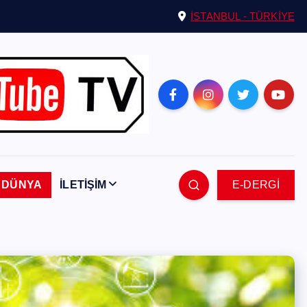
İSTANBUL - TÜRKİYE
DÜNYA
İLETİŞİM
E-DERGİ