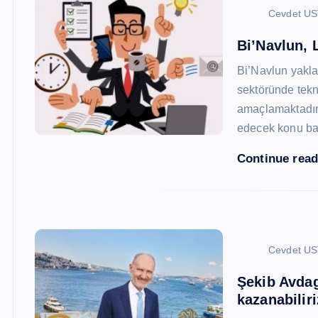
Cevdet U
Bi’Navlun, L
Bi’Navlun yaklaş
sektöründe tekn
amaçlamaktadır.
edecek konu baş
Continue rea
Cevdet U
Şekib Avdagi
kazanabiliri