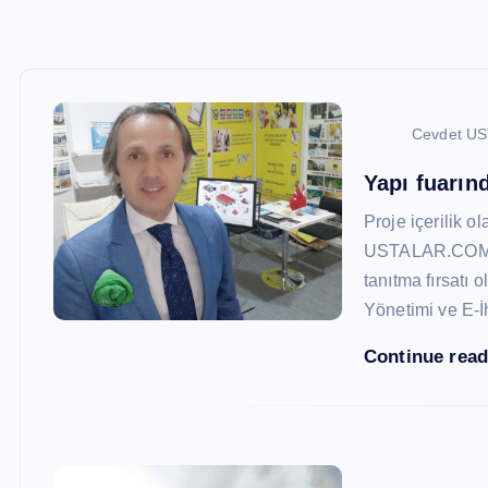
Cevdet U
Yapı fuarı
Proje içerilik o
USTALAR.COM, 47
tanıtma fırsatı 
Yönetimi ve E-İ
Continue rea