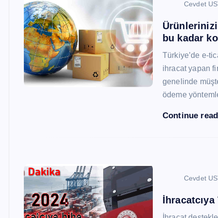
Cevdet U
Ürünleriniz
bu kadar ko
Türkiye’de e-ti
ihracat yapan fi
genelinde müşter
ödeme yönteml
Continue rea
Cevdet U
İhracatcıya
İhracat destekler