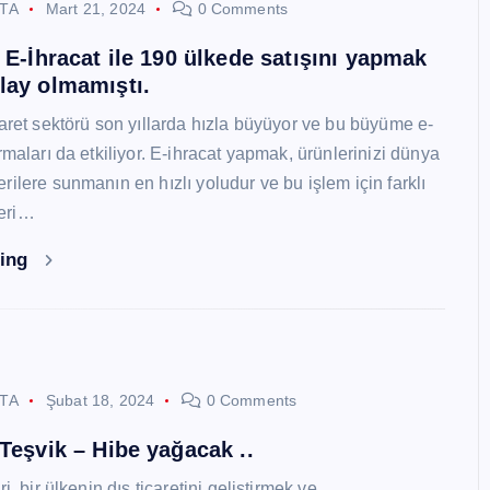
STA
Mart 21, 2024
0 Comments
i E-İhracat ile 190 ülkede satışını yapmak
lay olmamıştı.
caret sektörü son yıllarda hızla büyüyor ve bu büyüme e-
rmaları da etkiliyor. E-ihracat yapmak, ürünlerinizi dünya
ilere sunmanın en hızlı yoludur ve bu işlem için farklı
eri…
ding
STA
Şubat 18, 2024
0 Comments
 Teşvik – Hibe yağacak ..
i, bir ülkenin dış ticaretini geliştirmek ve