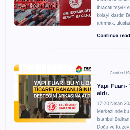
ihracatı teşvik
kolaylıklardır. 
artırmak, ulusl
Continue rea
Cevdet U
Yapı Fuarı-
aldı.
17-20 Nisan 20
Merkezi’nde bu 
İstanbul Balkan
Doğu ve Kuze