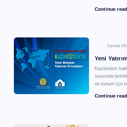
Continue rea
Cevdet U
Yeni Yatırım
Kazakistan hak
sunumda belirtil
ve sunum için b
Continue rea