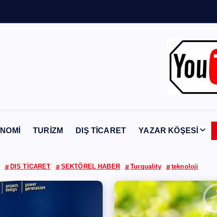
Y
a
b
a
n
c
ı
NOMİ
TURİZM
DIŞ TİCARET
YAZAR KÖŞESİ
DIŞ TİCARET
SEKTÖREL HABER
Turquality
teknoloji