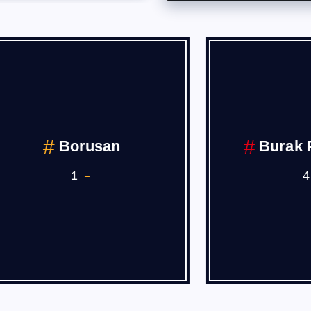
Borusan
Burak PEHL
1
4