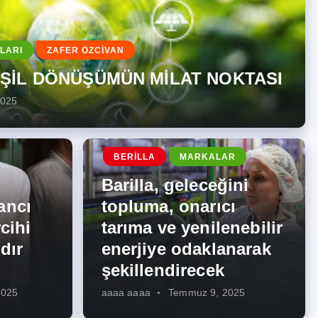
LARI
ZAFER ÖZCİVAN
EŞİL DÖNÜŞÜMÜN MİLAT NOKTASI
2025
BERILLA
MARKALAR
Barilla, geleceğini
ancı
topluma, onarıcı
cihi
tarıma ve yenilenebilir
dır
enerjiye odaklanarak
şekillendirecek
2025
aaaa aaaa
Temmuz 9, 2025