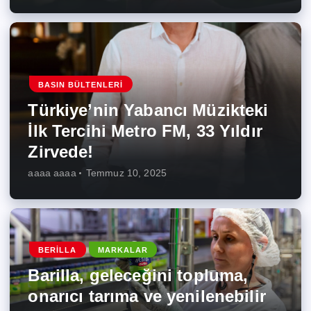
BASIN BÜLTENLERI
Türkiye’nin Yabancı Müzikteki
İlk Tercihi Metro FM, 33 Yıldır
Zirvede!
aaaa aaaa
Temmuz 10, 2025
BERILLA
MARKALAR
Barilla, geleceğini topluma,
onarıcı tarıma ve yenilenebilir