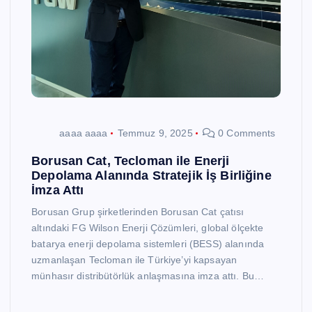
aaaa aaaa
Temmuz 9, 2025
0 Comments
Borusan Cat, Tecloman ile Enerji
Depolama Alanında Stratejik İş Birliğine
İmza Attı
Borusan Grup şirketlerinden Borusan Cat çatısı
altındaki FG Wilson Enerji Çözümleri, global ölçekte
batarya enerji depolama sistemleri (BESS) alanında
uzmanlaşan Tecloman ile Türkiye’yi kapsayan
münhasır distribütörlük anlaşmasına imza attı. Bu…