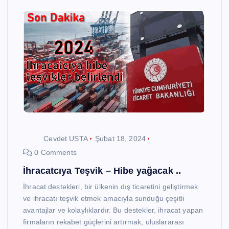
Cevdet USTA
Şubat 18, 2024
0 Comments
İhracatcıya Teşvik – Hibe yağacak ..
İhracat destekleri, bir ülkenin dış ticaretini geliştirmek
ve ihracatı teşvik etmek amacıyla sunduğu çeşitli
avantajlar ve kolaylıklardır. Bu destekler, ihracat yapan
firmaların rekabet güçlerini artırmak, uluslararası