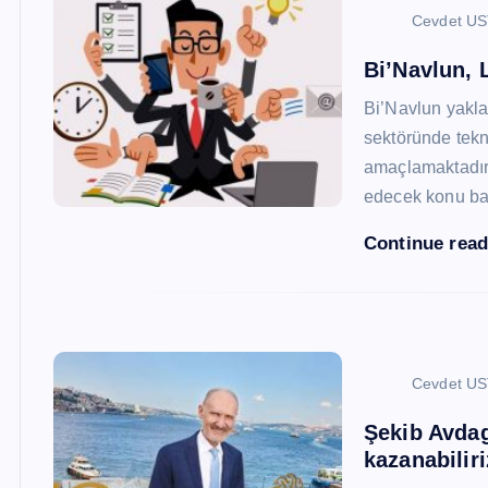
Cevdet U
Bi’Navlun, L
Bi’Navlun yaklaş
sektöründe tekn
amaçlamaktadır.
edecek konu baş
Continue rea
Cevdet U
Şekib Avdagi
kazanabiliri