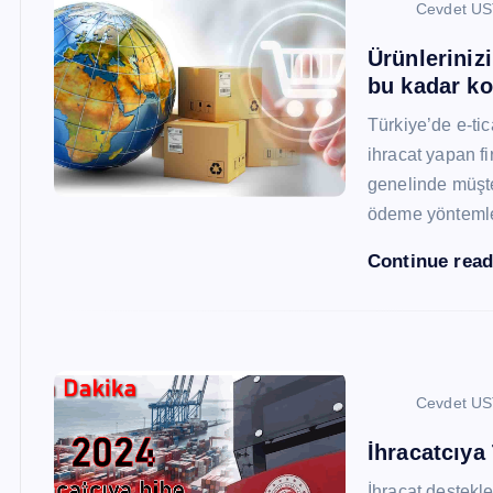
Cevdet U
Ürünleriniz
bu kadar ko
Türkiye’de e-ti
ihracat yapan fi
genelinde müşter
ödeme yönteml
Continue rea
Cevdet U
İhracatcıya
İhracat destekler