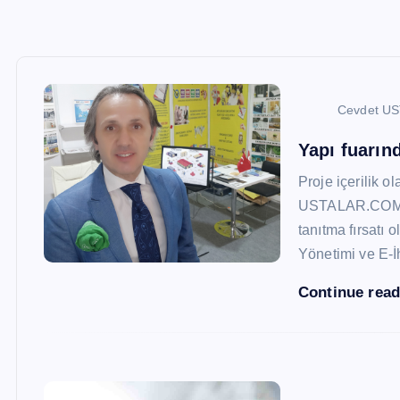
Cevdet U
Yapı fuarı
Proje içerilik o
USTALAR.COM, 47
tanıtma fırsatı 
Yönetimi ve E-İ
Continue rea