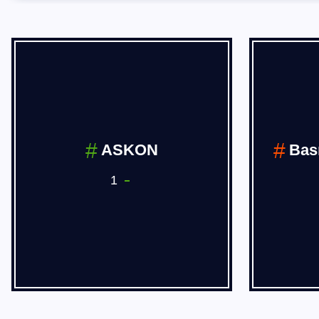
BÖLGESEL
HABERLER
14