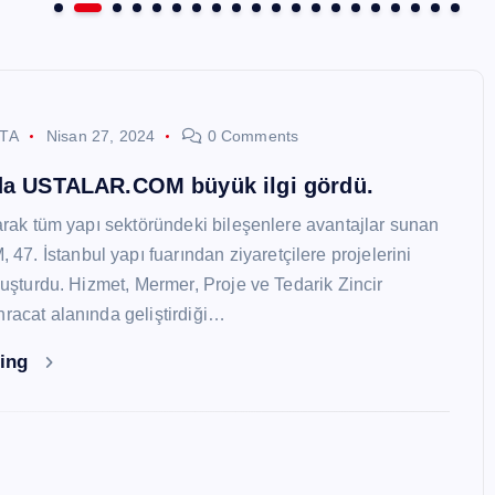
STA
Nisan 27, 2024
0 Comments
nda USTALAR.COM büyük ilgi gördü.
larak tüm yapı sektöründeki bileşenlere avantajlar sunan
. İstanbul yapı fuarından ziyaretçilere projelerini
oluşturdu. Hizmet, Mermer, Proje ve Tedarik Zincir
hracat alanında geliştirdiği…
ding