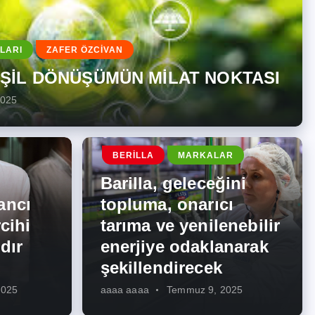
LARI
ZAFER ÖZCİVAN
EŞİL DÖNÜŞÜMÜN MİLAT NOKTASI
2025
BERILLA
MARKALAR
Barilla, geleceğini
ancı
topluma, onarıcı
cihi
tarıma ve yenilenebilir
dır
enerjiye odaklanarak
şekillendirecek
2025
aaaa aaaa
Temmuz 9, 2025