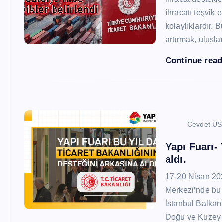
ihracatı teşvik
kolaylıklardır. 
artırmak, ulusl
Continue rea
Cevdet U
Yapı Fuarı-
aldı.
17-20 Nisan 20
Merkezi’nde bu 
İstanbul Balkan
Doğu ve Kuze