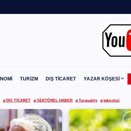
Y
a
b
a
n
c
NOMİ
TURİZM
DIŞ TİCARET
YAZAR KÖŞESİ
DIŞ TİCARET
SEKTÖREL HABER
Turquality
teknoloji