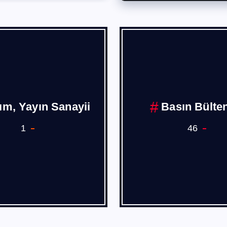
Borusan
Burak PEHL
1
4