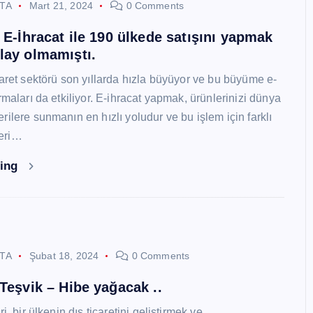
STA
Mart 21, 2024
0 Comments
i E-İhracat ile 190 ülkede satışını yapmak
lay olmamıştı.
caret sektörü son yıllarda hızla büyüyor ve bu büyüme e-
rmaları da etkiliyor. E-ihracat yapmak, ürünlerinizi dünya
ilere sunmanın en hızlı yoludur ve bu işlem için farklı
eri…
ding
STA
Şubat 18, 2024
0 Comments
 Teşvik – Hibe yağacak ..
i, bir ülkenin dış ticaretini geliştirmek ve