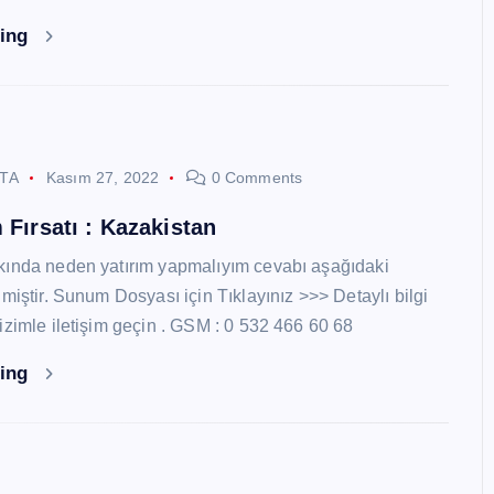
ding
STA
Kasım 27, 2022
0 Comments
 Fırsatı : Kazakistan
kında neden yatırım yapmalıyım cevabı aşağıdaki
miştir. Sunum Dosyası için Tıklayınız >>> Detaylı bilgi
izimle iletişim geçin . GSM : 0 532 466 60 68
ding