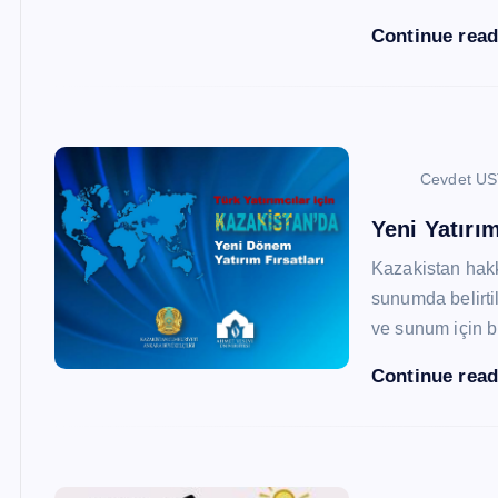
Continue rea
Cevdet U
Yeni Yatırım
Kazakistan hak
sunumda belirtil
ve sunum için b
Continue rea