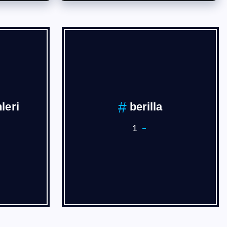
İVAN
BURSA
3