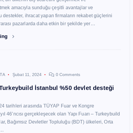
 etmek amacıyla sunduğu çeşitli avantajlar ve
Bu destekler, ihracat yapan firmaların rekabet güçlerini
ararası pazarlarda daha etkin bir şekilde yer…
ding
STA
Şubat 11, 2024
0 Comments
 Turkeybuild İstanbul %50 devlet desteği
24 tarihleri arasında TÜYAP Fuar ve Kongre
yıl 46’ncısı gerçekleşecek olan Yapı Fuarı – Turkeybuild
lar, Bağımsız Devletler Topluluğu (BDT) ülkeleri, Orta
y…