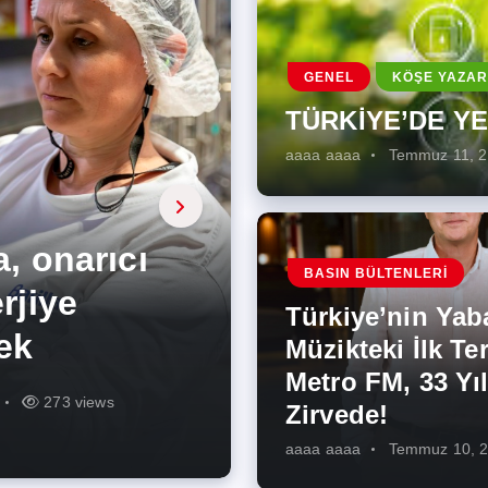
GENEL
KÖŞE YAZAR
TÜRKİYE’DE Y
aaaa aaaa
Temmuz 11, 
a, onarıcı
 Enerji
BASIN BÜLTENLERI
ÜŞÜMÜN
eki İlk
rjiye
ik İş
ilecek Kısa
ın Artması
Türkiye’nin Yab
r Zirvede!
ek
Müzikteki İlk Ter
Metro FM, 33 Yıl
r
r
273 views
285 views
225 views
260 views
342 views
271 views
Zirvede!
aaaa aaaa
Temmuz 10, 