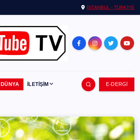
İSTANBUL - TÜRKİYE
DÜNYA
İLETİŞİM
E-DERGİ