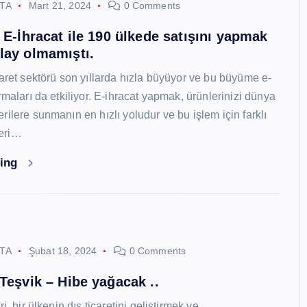
STA
Mart 21, 2024
0 Comments
i E-İhracat ile 190 ülkede satışını yapmak
lay olmamıştı.
caret sektörü son yıllarda hızla büyüyor ve bu büyüme e-
rmaları da etkiliyor. E-ihracat yapmak, ürünlerinizi dünya
ilere sunmanın en hızlı yoludur ve bu işlem için farklı
eri…
ding
STA
Şubat 18, 2024
0 Comments
 Teşvik – Hibe yağacak ..
i, bir ülkenin dış ticaretini geliştirmek ve