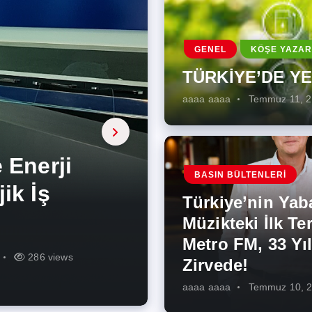
GENEL
KÖŞE YAZAR
TÜRKİYE’DE Y
aaaa aaaa
Temmuz 11, 
a, onarıcı
 Enerji
BASIN BÜLTENLERI
ÜŞÜMÜN
eki İlk
rjiye
ik İş
ilecek Kısa
ın Artması
Türkiye’nin Yab
r Zirvede!
ek
Müzikteki İlk Ter
Metro FM, 33 Yıl
r
r
274 views
286 views
226 views
261 views
343 views
272 views
Zirvede!
aaaa aaaa
Temmuz 10, 