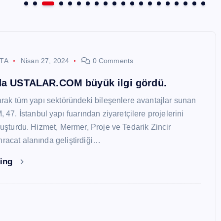
STA
Nisan 27, 2024
0 Comments
nda USTALAR.COM büyük ilgi gördü.
larak tüm yapı sektöründeki bileşenlere avantajlar sunan
. İstanbul yapı fuarından ziyaretçilere projelerini
oluşturdu. Hizmet, Mermer, Proje ve Tedarik Zincir
hracat alanında geliştirdiği…
ding