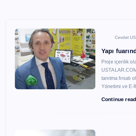
Cevdet U
Yapı fuarı
Proje içerilik o
USTALAR.COM, 47
tanıtma fırsatı 
Yönetimi ve E-İ
Continue rea