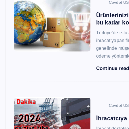
Cevdet U
Ürünleriniz
bu kadar ko
Türkiye’de e-ti
ihracat yapan fi
genelinde müşter
ödeme yönteml
Continue rea
Cevdet U
İhracatcıya
İhracat destekler