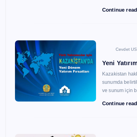
Continue rea
Cevdet U
Yeni Yatırım
Kazakistan hak
sunumda belirtil
ve sunum için b
Continue rea