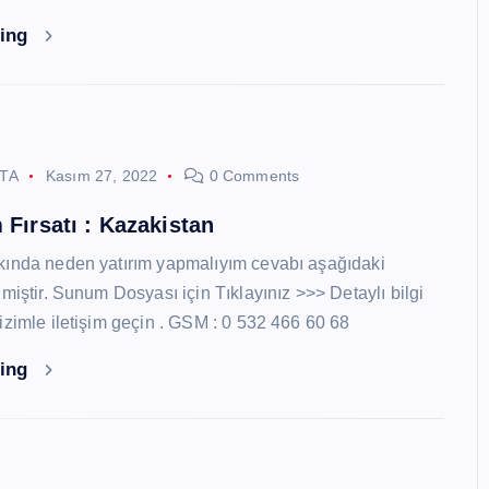
ding
STA
Kasım 27, 2022
0 Comments
 Fırsatı : Kazakistan
kında neden yatırım yapmalıyım cevabı aşağıdaki
miştir. Sunum Dosyası için Tıklayınız >>> Detaylı bilgi
izimle iletişim geçin . GSM : 0 532 466 60 68
ding