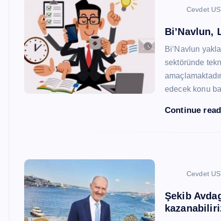
Cevdet U
Bi’Navlun, L
Bi’Navlun yaklaş
sektöründe tekn
amaçlamaktadır.
edecek konu baş
Continue rea
Cevdet U
Şekib Avdagi
kazanabiliri