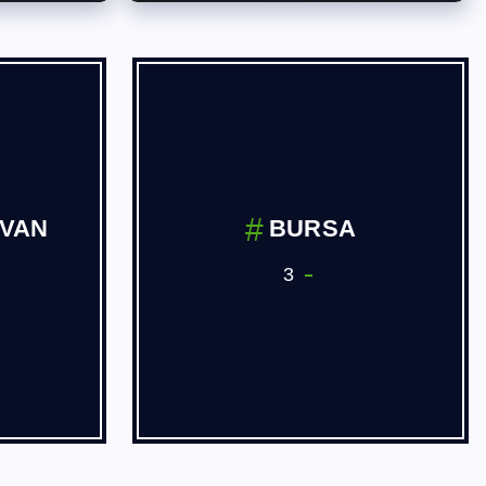
İVAN
BURSA
3