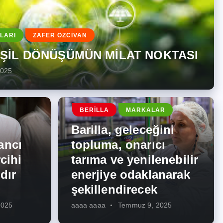
LARI
ZAFER ÖZCİVAN
EŞİL DÖNÜŞÜMÜN MİLAT NOKTASI
2025
BERILLA
MARKALAR
Barilla, geleceğini
ancı
topluma, onarıcı
cihi
tarıma ve yenilenebilir
dır
enerjiye odaklanarak
şekillendirecek
2025
aaaa aaaa
Temmuz 9, 2025