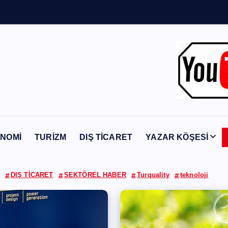
Y
a
b
a
n
c
ı
NOMİ
TURİZM
DIŞ TİCARET
YAZAR KÖŞESİ
DIŞ TİCARET
SEKTÖREL HABER
Turquality
teknoloji