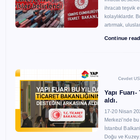
ihracatı teşvik
kolaylıklardır. 
artırmak, ulusl
Continue rea
Cevdet U
Yapı Fuarı-
aldı.
17-20 Nisan 20
Merkezi’nde bu 
İstanbul Balkan
Doğu ve Kuze