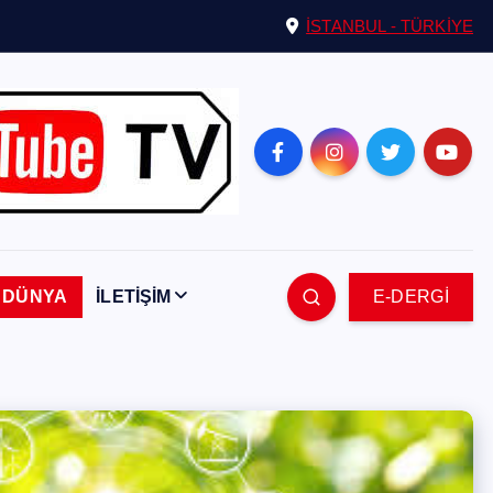
İSTANBUL - TÜRKİYE
DÜNYA
İLETİŞİM
E-DERGİ