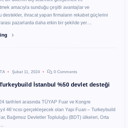
 etmek amacıyla sunduğu çeşitli avantajlar ve
Bu destekler, ihracat yapan firmaların rekabet güçlerini
ararası pazarlarda daha etkin bir şekilde yer…
ding
STA
Şubat 11, 2024
0 Comments
 Turkeybuild İstanbul %50 devlet desteği
24 tarihleri arasında TÜYAP Fuar ve Kongre
yıl 46’ncısı gerçekleşecek olan Yapı Fuarı – Turkeybuild
lar, Bağımsız Devletler Topluluğu (BDT) ülkeleri, Orta
y…