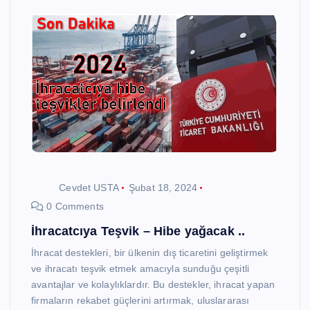
Cevdet USTA
Şubat 18, 2024
0 Comments
İhracatcıya Teşvik – Hibe yağacak ..
İhracat destekleri, bir ülkenin dış ticaretini geliştirmek
ve ihracatı teşvik etmek amacıyla sunduğu çeşitli
avantajlar ve kolaylıklardır. Bu destekler, ihracat yapan
firmaların rekabet güçlerini artırmak, uluslararası