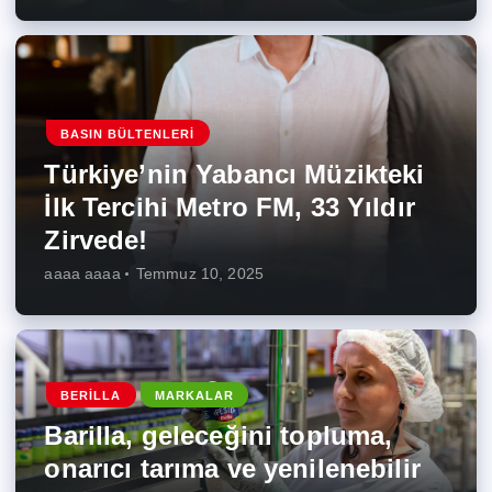
BASIN BÜLTENLERI
Türkiye’nin Yabancı Müzikteki
İlk Tercihi Metro FM, 33 Yıldır
Zirvede!
aaaa aaaa
Temmuz 10, 2025
BERILLA
MARKALAR
Barilla, geleceğini topluma,
onarıcı tarıma ve yenilenebilir